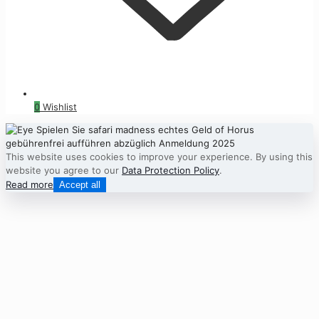
0
Wishlist
This website uses cookies to improve your experience. By using this
website you agree to our
Data Protection Policy
.
Read more
Accept all