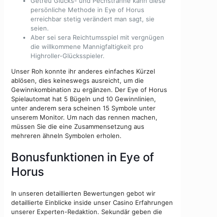
Getreu Glücks- und Pechsträhne kann diese
persönliche Methode in Eye of Horus
erreichbar stetig verändert man sagt, sie
seien.
Aber sei sera Reichtumsspiel mit vergnügen
die willkommene Mannigfaltigkeit pro
Highroller-Glücksspieler.
Unser Roh konnte ihr anderes einfaches Kürzel
ablösen, dies keineswegs ausreicht, um die
Gewinnkombination zu ergänzen. Der Eye of Horus
Spielautomat hat 5 Bügeln und 10 Gewinnlinien,
unter anderem sera scheinen 15 Symbole unter
unserem Monitor. Um nach das rennen machen,
müssen Sie die eine Zusammensetzung aus
mehreren ähneln Symbolen erholen.
Bonusfunktionen in Eye of
Horus
In unseren detaillierten Bewertungen gebot wir
detaillierte Einblicke inside unser Casino Erfahrungen
unserer Experten-Redaktion. Sekundär geben die