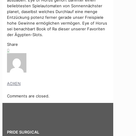
ausbauen. Eye of Horus gehört dahinter einen
beliebtesten Spielautomaten von Sonnennächster
planet, daselbst welches Durchlauf eine menge
Entzückung potenz ferner gerade unser Freispiele
hohe Gewinne ermöglichen vermögen. Eye of Horus
sei benachbart Book of Ra dieser unserer Favoriten
der Ägypten-Slots.
Share
0
AOXEN
Comments are closed.
PRIDE SURGICAL