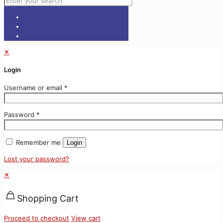
✕
Login
Username or email
*
Password
*
Remember me
Login
Lost your password?
✕
Shopping Cart
Proceed to checkout
View cart