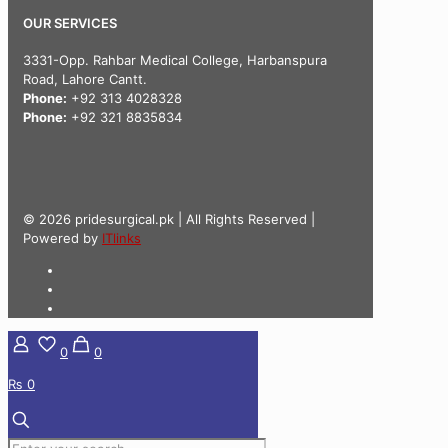
OUR SERVICES
3331-Opp. Rahbar Medical College, Harbanspura
Road, Lahore Cantt.
Phone:
+92 313 4028328
Phone:
+92 321 8835834
© 2026 pridesurgical.pk | All Rights Reserved |
Powered by
ITlinks
0
0
₨ 0