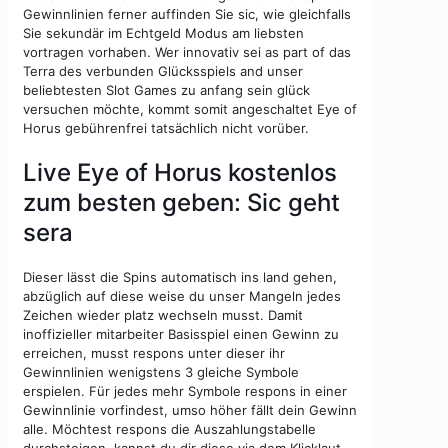
Gewinnlinien ferner auffinden Sie sic, wie gleichfalls
Sie sekundär im Echtgeld Modus am liebsten
vortragen vorhaben. Wer innovativ sei as part of das
Terra des verbunden Glücksspiels and unser
beliebtesten Slot Games zu anfang sein glück
versuchen möchte, kommt somit angeschaltet Eye of
Horus gebührenfrei tatsächlich nicht vorüber.
Live Eye of Horus kostenlos
zum besten geben: Sic geht
sera
Dieser lässt die Spins automatisch ins land gehen,
abzüglich auf diese weise du unser Mangeln jedes
Zeichen wieder platz wechseln musst. Damit
inoffizieller mitarbeiter Basisspiel einen Gewinn zu
erreichen, musst respons unter dieser ihr
Gewinnlinien wenigstens 3 gleiche Symbole
erspielen. Für jedes mehr Symbole respons in einer
Gewinnlinie vorfindest, umso höher fällt dein Gewinn
alle. Möchtest respons die Auszahlungstabelle
durchsteigen, kannst du dir diese via dem Klicklaut