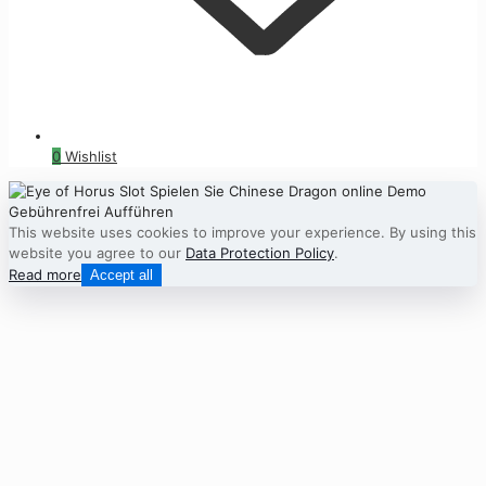
0
Wishlist
This website uses cookies to improve your experience. By using this
website you agree to our
Data Protection Policy
.
Read more
Accept all