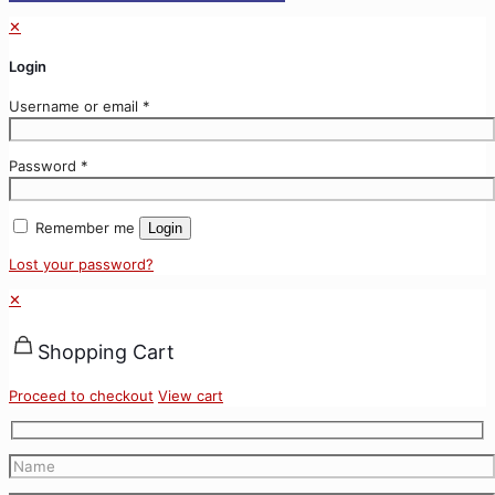
✕
Login
Username or email
*
Password
*
Remember me
Login
Lost your password?
✕
Shopping Cart
Proceed to checkout
View cart