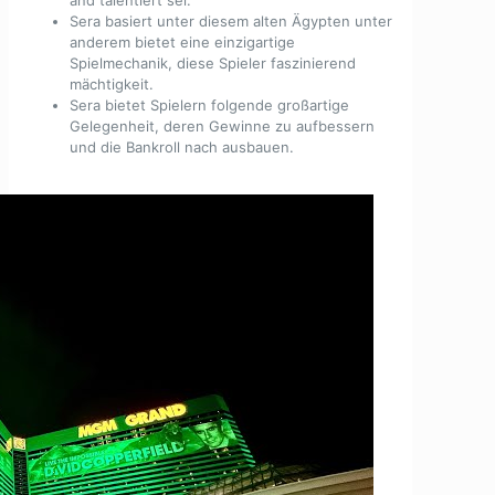
Sera basiert unter diesem alten Ägypten unter
anderem bietet eine einzigartige
Spielmechanik, diese Spieler faszinierend
mächtigkeit.
Sera bietet Spielern folgende großartige
Gelegenheit, deren Gewinne zu aufbessern
und die Bankroll nach ausbauen.