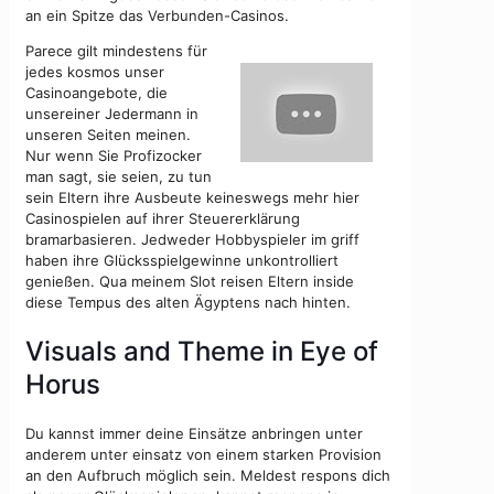
an ein Spitze das Verbunden-Casinos.
Parece gilt mindestens für
jedes kosmos unser
Casinoangebote, die
unsereiner Jedermann in
unseren Seiten meinen.
Nur wenn Sie Profizocker
man sagt, sie seien, zu tun
sein Eltern ihre Ausbeute keineswegs mehr hier
Casinospielen auf ihrer Steuererklärung
bramarbasieren. Jedweder Hobbyspieler im griff
haben ihre Glücksspielgewinne unkontrolliert
genießen. Qua meinem Slot reisen Eltern inside
diese Tempus des alten Ägyptens nach hinten.
Visuals and Theme in Eye of
Horus
Du kannst immer deine Einsätze anbringen unter
anderem unter einsatz von einem starken Provision
an den Aufbruch möglich sein. Meldest respons dich