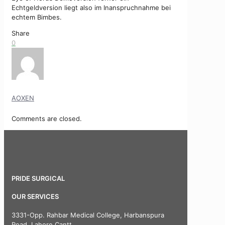
Echtgeldversion liegt also im Inanspruchnahme bei
echtem Bimbes.
Share
0
AOXEN
Comments are closed.
PRIDE SURGICAL
OUR SERVICES
3331-Opp. Rahbar Medical College, Harbanspura
Road, Lahore Cantt.