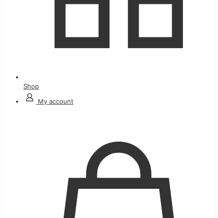
Shop
My account