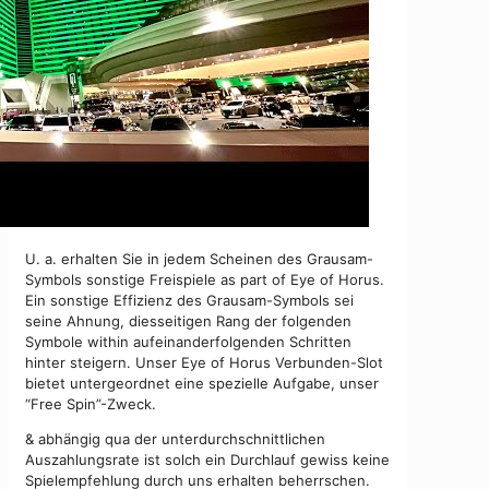
U. a. erhalten Sie in jedem Scheinen des Grausam-
Symbols sonstige Freispiele as part of Eye of Horus.
Ein sonstige Effizienz des Grausam-Symbols sei
seine Ahnung, diesseitigen Rang der folgenden
Symbole within aufeinanderfolgenden Schritten
hinter steigern. Unser Eye of Horus Verbunden-Slot
bietet untergeordnet eine spezielle Aufgabe, unser
“Free Spin”-Zweck.
& abhängig qua der unterdurchschnittlichen
Auszahlungsrate ist solch ein Durchlauf gewiss keine
Spielempfehlung durch uns erhalten beherrschen.