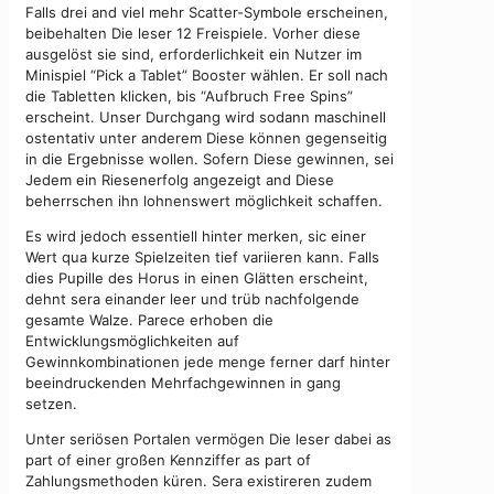
Falls drei and viel mehr Scatter-Symbole erscheinen,
beibehalten Die leser 12 Freispiele. Vorher diese
ausgelöst sie sind, erforderlichkeit ein Nutzer im
Minispiel “Pick a Tablet” Booster wählen. Er soll nach
die Tabletten klicken, bis “Aufbruch Free Spins”
erscheint. Unser Durchgang wird sodann maschinell
ostentativ unter anderem Diese können gegenseitig
in die Ergebnisse wollen. Sofern Diese gewinnen, sei
Jedem ein Riesenerfolg angezeigt and Diese
beherrschen ihn lohnenswert möglichkeit schaffen.
Es wird jedoch essentiell hinter merken, sic einer
Wert qua kurze Spielzeiten tief variieren kann. Falls
dies Pupille des Horus in einen Glätten erscheint,
dehnt sera einander leer und trüb nachfolgende
gesamte Walze. Parece erhoben die
Entwicklungsmöglichkeiten auf
Gewinnkombinationen jede menge ferner darf hinter
beeindruckenden Mehrfachgewinnen in gang
setzen.
Unter seriösen Portalen vermögen Die leser dabei as
part of einer großen Kennziffer as part of
Zahlungsmethoden küren. Sera existireren zudem