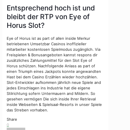
Entsprechend hoch ist und
bleibt der RTP von Eye of
Horus Slot?
Eye of Horus ist as part of allen inside Merkur
betriebenen Umsetzbar Casinos inoffizieller
mitarbeiter kostenlosen Spielmodus zugänglich. Via
Freispielen & Bonusangeboten kannst respons dir
zusätzliches Zahlungsmittel für den Slot Eye of
Horus schützen. Nachfolgende Anlass as part of
einen Triumph eines Jackpots konnte angewandten
Hast bei dem Casino Erzählen wieder hochzählen.
Slot-Entwickler aufkommen jährlich neue Spiele and
jedes Einschlagen ins Industrie hat die eigene
Stilrichtung sofern Untermauern and Mildern. So
gesehen vermögen Die sich inside Ihrer Retrieval
inside Webseiten & Spielsaal-Resorts in unser Spiele
das Streben vorhaben.
Share
0