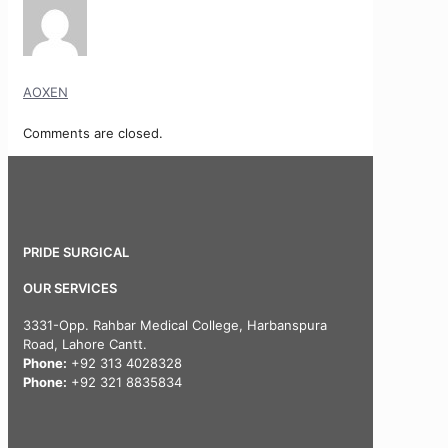
AOXEN
Comments are closed.
PRIDE SURGICAL
OUR SERVICES
3331-Opp. Rahbar Medical College, Harbanspura
Road, Lahore Cantt.
Phone:
+92 313 4028328
Phone:
+92 321 8835834