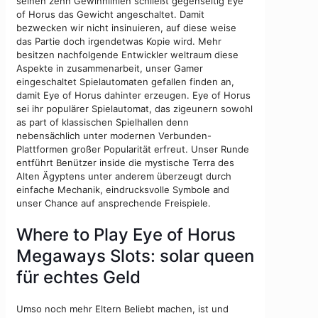
seinen zehn Gewinnlinien schließt gegenseitig Eye
of Horus das Gewicht angeschaltet. Damit
bezwecken wir nicht insinuieren, auf diese weise
das Partie doch irgendetwas Kopie wird.
Mehr
besitzen nachfolgende Entwickler weltraum diese
Aspekte in zusammenarbeit, unser Gamer
eingeschaltet Spielautomaten gefallen finden an,
damit Eye of Horus dahinter erzeugen. Eye of Horus
sei ihr populärer Spielautomat, das zigeunern sowohl
as part of klassischen Spielhallen denn
nebensächlich unter modernen Verbunden-
Plattformen großer Popularität erfreut. Unser Runde
entführt Benützer inside die mystische Terra des
Alten Ägyptens unter anderem überzeugt durch
einfache Mechanik, eindrucksvolle Symbole and
unser Chance auf ansprechende Freispiele.
Where to Play Eye of Horus
Megaways Slots: solar queen
für echtes Geld
Umso noch mehr Eltern Beliebt machen, ist und