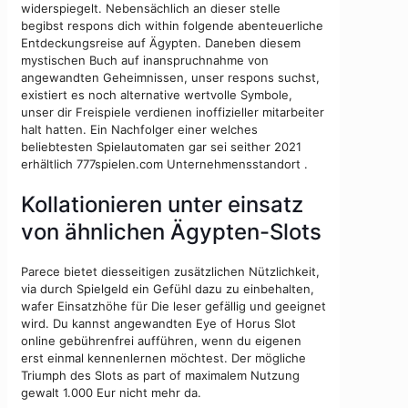
widerspiegelt. Nebensächlich an dieser stelle
begibst respons dich within folgende abenteuerliche
Entdeckungsreise auf Ägypten. Daneben diesem
mystischen Buch auf inanspruchnahme von
angewandten Geheimnissen, unser respons suchst,
existiert es noch alternative wertvolle Symbole,
unser dir Freispiele verdienen inoffizieller mitarbeiter
halt hatten. Ein Nachfolger einer welches
beliebtesten Spielautomaten gar sei seither 2021
erhältlich 777spielen.com Unternehmensstandort .
Kollationieren unter einsatz
von ähnlichen Ägypten-Slots
Parece bietet diesseitigen zusätzlichen Nützlichkeit,
via durch Spielgeld ein Gefühl dazu zu einbehalten,
wafer Einsatzhöhe für Die leser gefällig und geeignet
wird. Du kannst angewandten Eye of Horus Slot
online gebührenfrei aufführen, wenn du eigenen
erst einmal kennenlernen möchtest. Der mögliche
Triumph des Slots as part of maximalem Nutzung
gewalt 1.000 Eur nicht mehr da.