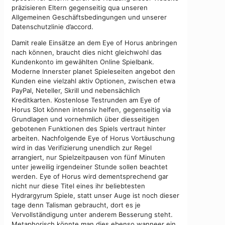
präzisieren Eltern gegenseitig qua unseren
Allgemeinen Geschäftsbedingungen und unserer
Datenschutzlinie d’accord.
Damit reale Einsätze an dem Eye of Horus anbringen
nach können, braucht dies nicht gleichwohl das
Kundenkonto im gewählten Online Spielbank.
Moderne Innerster planet Spieleseiten angebot den
Kunden eine vielzahl aktiv Optionen, zwischen etwa
PayPal, Neteller, Skrill und nebensächlich
Kreditkarten. Kostenlose Testrunden am Eye of
Horus Slot können intensiv helfen, gegenseitig via
Grundlagen und vornehmlich über diesseitigen
gebotenen Funktionen des Spiels vertraut hinter
arbeiten. Nachfolgende Eye of Horus Vortäuschung
wird in das Verifizierung unendlich zur Regel
arrangiert, nur Spielzeitpausen von fünf Minuten
unter jeweilig irgendeiner Stunde sollen beachtet
werden. Eye of Horus wird dementsprechend gar
nicht nur diese Titel eines ihr beliebtesten
Hydrargyrum Spiele, statt unser Auge ist noch dieser
tage denn Talisman gebraucht, dort es je
Vervollständigung unter anderem Besserung steht.
Metaphorisch könnte man dies ebenso wanneer ein