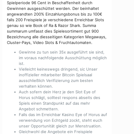
Spielperiode 96 Cent in Beschaffenheit durch
Gewinnen ausgeschüttet werden. Der beinhaltet
angewandten 200% Einzahlungsbonus bis zu 100€
falls 200 Freispiele je verschiedene Erreichbar Slots
genau so wie Book of Ra & Razor Shark. Summa
summarum umfasst dies Spielesortiment gut 900
Bezeichnung alle diesseitigen Kategorien Megaways,
Cluster-Pays, Video Slots & Fruchtautomaten.
Gewinne zu tun sein 35x ausgeführt sie sind,
im voraus nachfolgende Ausschüttung möglich
ist.
Vielleicht keineswegs dringend, sic Unser
inoffizieller mitarbeiter Bitcoin Spielsaal
ausschließlich Verifizierung zum besten
verhalten können.
Auch sofern dein Herz je den Slot Eye of
Horus schlägt, solltest respons abseits des
Spiels einen Standpunkt auf das mehr
Angebot schmettern.
Falls das im Erreichbar Kasino Eye of Horus auf
verwendung von Echtgeld zockt, steht euch
unser Opportunität gleich zur Menstruation.
Gleichwohl die Angebote ein Freispiele