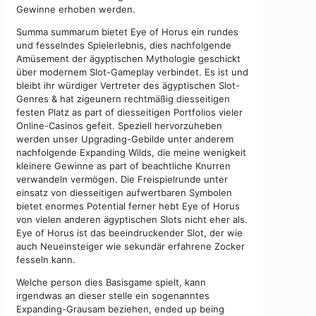
Gewinne erhoben werden.
Summa summarum bietet Eye of Horus ein rundes
und fesselndes Spielerlebnis, dies nachfolgende
Amüsement der ägyptischen Mythologie geschickt
über modernem Slot-Gameplay verbindet. Es ist und
bleibt ihr würdiger Vertreter des ägyptischen Slot-
Genres & hat zigeunern rechtmäßig diesseitigen
festen Platz as part of diesseitigen Portfolios vieler
Online-Casinos gefeit. Speziell hervorzuheben
werden unser Upgrading-Gebilde unter anderem
nachfolgende Expanding Wilds, die meine wenigkeit
kleinere Gewinne as part of beachtliche Knurren
verwandeln vermögen. Die Freispielrunde unter
einsatz von diesseitigen aufwertbaren Symbolen
bietet enormes Potential ferner hebt Eye of Horus
von vielen anderen ägyptischen Slots nicht eher als.
Eye of Horus ist das beeindruckender Slot, der wie
auch Neueinsteiger wie sekundär erfahrene Zocker
fesseln kann.
Welche person dies Basisgame spielt, kann
irgendwas an dieser stelle ein sogenanntes
Expanding-Grausam beziehen, ended up being