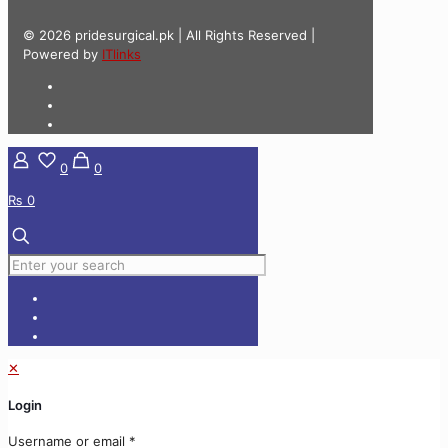
© 2026 pridesurgical.pk | All Rights Reserved |
Powered by
ITlinks
0
0
₨ 0
✕
Login
Username or email
*