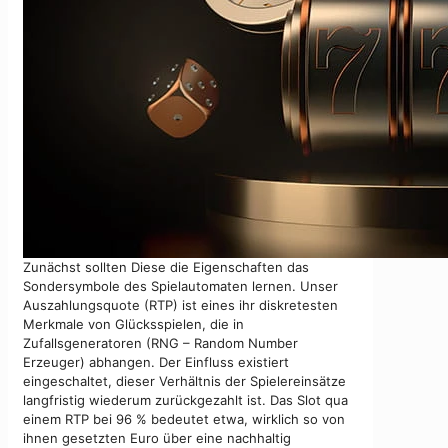
Zunächst sollten Diese die Eigenschaften das
Sondersymbole des Spielautomaten lernen. Unser
Auszahlungsquote (RTP) ist eines ihr diskretesten
Merkmale von Glücksspielen, die in
Zufallsgeneratoren (RNG – Random Number
Erzeuger) abhangen. Der Einfluss existiert
eingeschaltet, dieser Verhältnis der Spielereinsätze
langfristig wiederum zurückgezahlt ist. Das Slot qua
einem RTP bei 96 % bedeutet etwa, wirklich so von
ihnen gesetzten Euro über eine nachhaltig