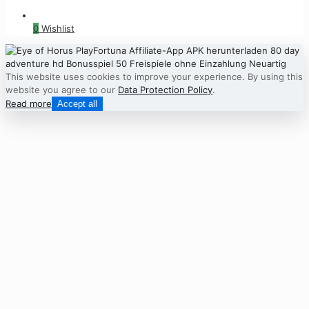
0
Wishlist
This website uses cookies to improve your experience. By using this
website you agree to our
Data Protection Policy
.
Read more
Accept all