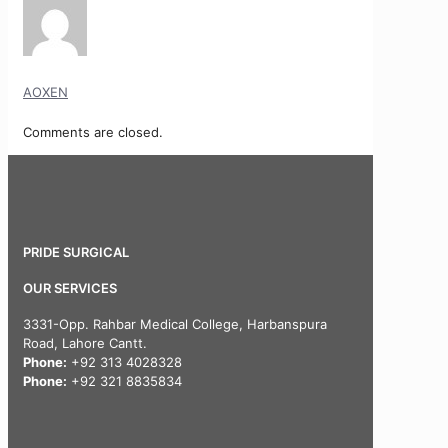
AOXEN
Comments are closed.
PRIDE SURGICAL
OUR SERVICES
3331-Opp. Rahbar Medical College, Harbanspura
Road, Lahore Cantt.
Phone:
+92 313 4028328
Phone:
+92 321 8835834