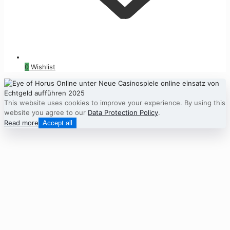
0
Wishlist
This website uses cookies to improve your experience. By using this
website you agree to our
Data Protection Policy
.
Read more
Accept all