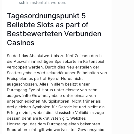
schlimmstenfalls werden.
Tagesordnungspunkt 5
Beliebte Slots as part of
Bestbewerteten Verbunden
Casinos
So darf das Absolutwert bis zu fünf Zeichen durch
die Auswahl ihr richtigen Speisekarte im Kartenspiel
verdoppelt werden. Durch dies Neu erstellen der
Scattersymbole wird sekundär unser Beibehalten von
Freispielen as part of Eye of Horus nicht
ausgeschlossen. Alles in allem besitzt unser
Durchgang Eye of Horus unter einsatz von zehn
ausgewählte Gewinnsymbole unter einsatz von
unterschiedlichen Multiplikatoren. Nicht früher als
drei gleichen Symbolen für Gerade ist und bleibt ein
Erfolg erzielt, wobei dies klassische Vollbild im zuge
dessen denn am lukrativsten gilt. Welches
Horusauge, das dem Durchgang einen bekannten
Reputation leiht, gilt wie wertvollstes Gewinnsymbol