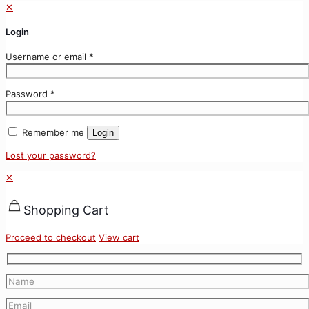
✕
Login
Username or email
*
Password
*
Remember me
Login
Lost your password?
✕
Shopping Cart
Proceed to checkout
View cart