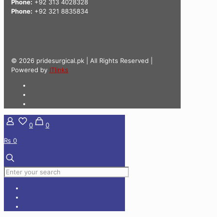
Phone:
+92 313 4028328
Phone:
+92 321 8835834
© 2026 pridesurgical.pk | All Rights Reserved |
Powered by
ITlinks
0
0
₨ 0