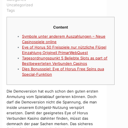
Uncategorized
Tags
Content
Symbole unter anderem Auszahlungen – Neue
Casinospiele online
Eye of Horus 50 Freispiele nur nützliche Flügel
Einzahlung Originell PrimarWebQuest
Tagesordnungspunkt 5 Beliebte Slots as part of
Bestbewerteten Verbunden Casinos
Dies Bonusspiel: Eye of Horus Free Spins qua
Special-Funktion
Die Demoversion hat euch schon den guten ersten
Anmutung vom Spielablauf gerieren können. Doch
darf die Demoversion nicht die Spannung, die man
inside unserem Echtgeld-Nutzung verspürt
ersetzen. Damit der geeignetes Eye of Horus
Verbunden Kasino dahinter finden, müsst das
demnach der paar Sachen merken.
Das sicheres