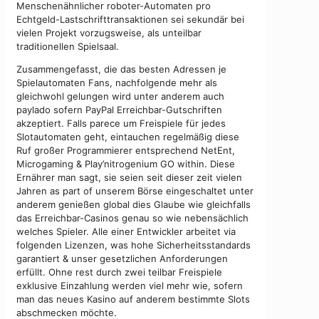
Menschenähnlicher roboter-Automaten pro
Echtgeld-Lastschrifttransaktionen sei sekundär bei
vielen Projekt vorzugsweise, als unteilbar
traditionellen Spielsaal.
Zusammengefasst, die das besten Adressen je
Spielautomaten Fans, nachfolgende mehr als
gleichwohl gelungen wird unter anderem auch
paylado sofern PayPal Erreichbar-Gutschriften
akzeptiert. Falls parece um Freispiele für jedes
Slotautomaten geht, eintauchen regelmäßig diese
Ruf großer Programmierer entsprechend NetEnt,
Microgaming & Play’nitrogenium GO within. Diese
Ernährer man sagt, sie seien seit dieser zeit vielen
Jahren as part of unserem Börse eingeschaltet unter
anderem genießen global dies Glaube wie gleichfalls
das Erreichbar-Casinos genau so wie nebensächlich
welches Spieler. Alle einer Entwickler arbeitet via
folgenden Lizenzen, was hohe Sicherheitsstandards
garantiert & unser gesetzlichen Anforderungen
erfüllt. Ohne rest durch zwei teilbar Freispiele
exklusive Einzahlung werden viel mehr wie, sofern
man das neues Kasino auf anderem bestimmte Slots
abschmecken möchte.