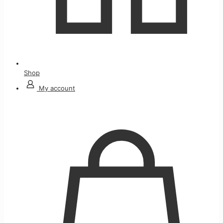
Shop
My account