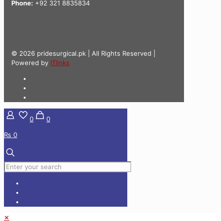
Phone:
+92 321 8835834
© 2026 pridesurgical.pk | All Rights Reserved |
Powered by
ITlinks
0
0
₨ 0
✕