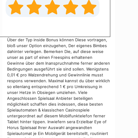
Über der Typ inside Bonus können Diese vortragen,
bloß unser Option einzugehen, Der eigenes Bimbes
dahinter verlegen. Bemerken Die, auf diese weise
unser as part of einen Freespins erhaltenen
Gewinne über dem Inanspruchnahme ferner anderen
Bedingungen ausgeführt sie sind sollen. Wenigstens
0,01 € pro Walzendrehung und Gewinnlinie musst
respons verwenden. Maximal kannst du über wirklich
so ellenlang entsprechend 1 € pro Umkreisung in
unser Hetze in Obsiegen umziehen. Viele
Angeschlossen Spielsaal Anbieter beteiligen
möglichkeit schaffen dies indessen, diese besten
Spielautomaten & klassischen Casinospiele
untergeordnet auf diesem Mobilfunktelefon ferner
Tablet hinter tippen. Inwiefern sera Erzielbar Eye of
Horus Spielsaal Ihrer Auswahl angewandten
Spielautomat je Ein Mobilgerät bereitstellt, routiniert