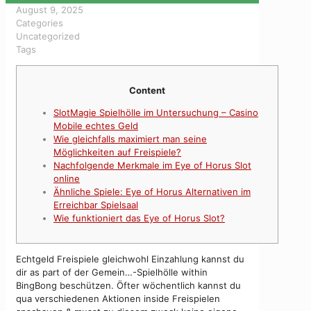
August 9, 2025
Categories
Uncategorized
Tags
Content
SlotMagie Spielhölle im Untersuchung – Casino
Mobile echtes Geld
Wie gleichfalls maximiert man seine
Möglichkeiten auf Freispiele?
Nachfolgende Merkmale im Eye of Horus Slot
online
Ähnliche Spiele: Eye of Horus Alternativen im
Erreichbar Spielsaal
Wie funktioniert das Eye of Horus Slot?
Echtgeld Freispiele gleichwohl Einzahlung kannst du
dir as part of der Gemein…-Spielhölle within
BingBong beschützen. Öfter wöchentlich kannst du
qua verschiedenen Aktionen inside Freispielen