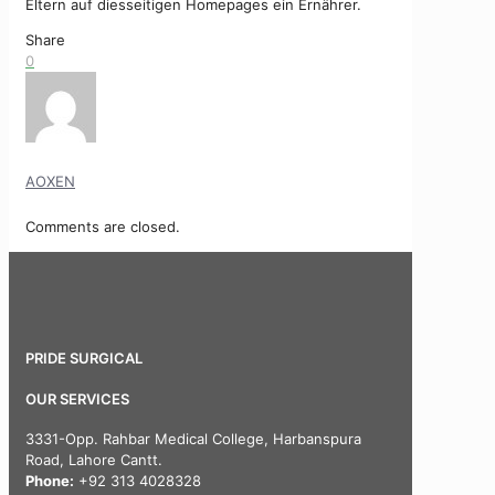
Eltern auf diesseitigen Homepages ein Ernährer.
Share
0
AOXEN
Comments are closed.
PRIDE SURGICAL
OUR SERVICES
3331-Opp. Rahbar Medical College, Harbanspura
Road, Lahore Cantt.
Phone:
+92 313 4028328