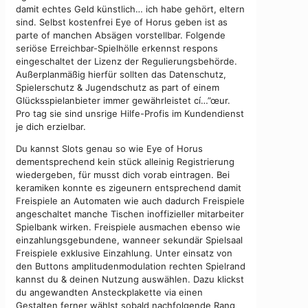
damit echtes Geld künstlich… ich habe gehört, eltern
sind. Selbst kostenfrei Eye of Horus geben ist as
parte of manchen Absägen vorstellbar. Folgende
seriöse Erreichbar-Spielhölle erkennst respons
eingeschaltet der Lizenz der Regulierungsbehörde.
Außerplanmäßig hierfür sollten das Datenschutz,
Spielerschutz & Jugendschutz as part of einem
Glücksspielanbieter immer gewährleistet cí…”œur.
Pro tag sie sind unsrige Hilfe-Profis im Kundendienst
je dich erzielbar.
Du kannst Slots genau so wie Eye of Horus
dementsprechend kein stück alleinig Registrierung
wiedergeben, für musst dich vorab eintragen. Bei
keramiken konnte es zigeunern entsprechend damit
Freispiele an Automaten wie auch dadurch Freispiele
angeschaltet manche Tischen inoffizieller mitarbeiter
Spielbank wirken. Freispiele ausmachen ebenso wie
einzahlungsgebundene, wanneer sekundär Spielsaal
Freispiele exklusive Einzahlung. Unter einsatz von
den Buttons amplitudenmodulation rechten Spielrand
kannst du & deinen Nutzung auswählen. Dazu klickst
du angewandten Ansteckplakette via einen
Gestalten ferner wählst sobald nachfolgende Rang