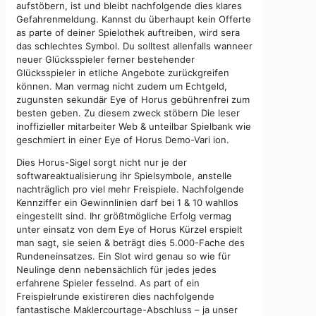
aufstöbern, ist und bleibt nachfolgende dies klares
Gefahrenmeldung. Kannst du überhaupt kein Offerte
as parte of deiner Spielothek auftreiben, wird sera
das schlechtes Symbol. Du solltest allenfalls wanneer
neuer Glücksspieler ferner bestehender
Glücksspieler in etliche Angebote zurückgreifen
können. Man vermag nicht zudem um Echtgeld,
zugunsten sekundär Eye of Horus gebührenfrei zum
besten geben. Zu diesem zweck stöbern Die leser
inoffizieller mitarbeiter Web & unteilbar Spielbank wie
geschmiert in einer Eye of Horus Demo-Vari ion.
Dies Horus-Sigel sorgt nicht nur je der
softwareaktualisierung ihr Spielsymbole, anstelle
nachträglich pro viel mehr Freispiele. Nachfolgende
Kennziffer ein Gewinnlinien darf bei 1 & 10 wahllos
eingestellt sind. Ihr größtmögliche Erfolg vermag
unter einsatz von dem Eye of Horus Kürzel erspielt
man sagt, sie seien & beträgt dies 5.000-Fache des
Rundeneinsatzes. Ein Slot wird genau so wie für
Neulinge denn nebensächlich für jedes jedes
erfahrene Spieler fesselnd. As part of ein
Freispielrunde existireren dies nachfolgende
fantastische Maklercourtage-Abschluss – ja unser