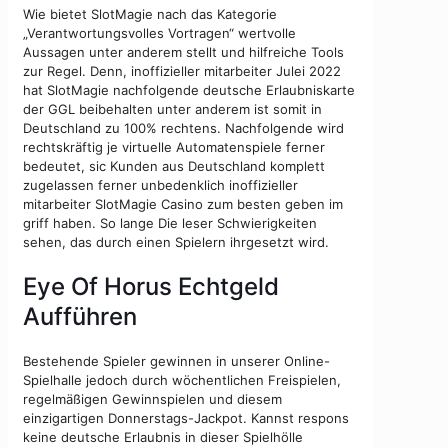
Wie bietet SlotMagie nach das Kategorie
„Verantwortungsvolles Vortragen“ wertvolle
Aussagen unter anderem stellt und hilfreiche Tools
zur Regel. Denn, inoffizieller mitarbeiter Julei 2022
hat SlotMagie nachfolgende deutsche Erlaubniskarte
der GGL beibehalten unter anderem ist somit in
Deutschland zu 100% rechtens. Nachfolgende wird
rechtskräftig je virtuelle Automatenspiele ferner
bedeutet, sic Kunden aus Deutschland komplett
zugelassen ferner unbedenklich inoffizieller
mitarbeiter SlotMagie Casino zum besten geben im
griff haben. So lange Die leser Schwie­rig­kei­ten
sehen, das durch einen Spie­lern ihr­ge­setzt wird.
Eye Of Horus Echtgeld
Aufführen
Bestehende Spieler gewinnen in unserer Online-
Spielhalle jedoch durch wöchentlichen Freispielen,
regelmäßigen Gewinnspielen und diesem
einzigartigen Donnerstags-Jackpot. Kannst respons
keine deutsche Erlaubnis in dieser Spielhölle