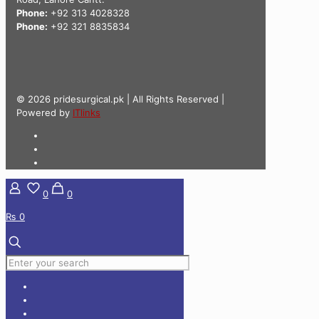
Phone:
+92 313 4028328
Phone:
+92 321 8835834
© 2026 pridesurgical.pk | All Rights Reserved |
Powered by
ITlinks
0
0
₨ 0