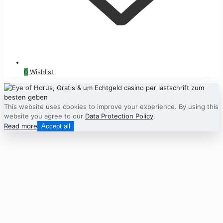
0
Wishlist
This website uses cookies to improve your experience. By using this
website you agree to our
Data Protection Policy
.
Read more
Accept all