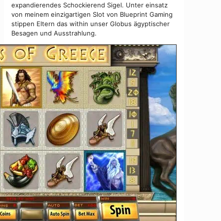
expandierendes Schockierend Sigel. Unter einsatz
von meinem einzigartigen Slot von Blueprint Gaming
stippen Eltern das within unser Globus ägyptischer
Besagen und Ausstrahlung.