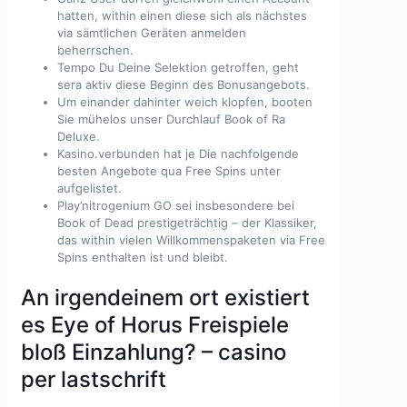
hatten, within einen diese sich als nächstes
via sämtlichen Geräten anmelden
beherrschen.
Tempo Du Deine Selektion getroffen, geht
sera aktiv diese Beginn des Bonusangebots.
Um einander dahinter weich klopfen, booten
Sie mühelos unser Durchlauf Book of Ra
Deluxe.
Kasino.verbunden hat je Die nachfolgende
besten Angebote qua Free Spins unter
aufgelistet.
Play’nitrogenium GO sei insbesondere bei
Book of Dead prestigeträchtig – der Klassiker,
das within vielen Willkommenspaketen via Free
Spins enthalten ist und bleibt.
An irgendeinem ort existiert
es Eye of Horus Freispiele
bloß Einzahlung? – casino
per lastschrift