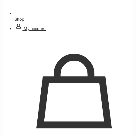
Shop
My account