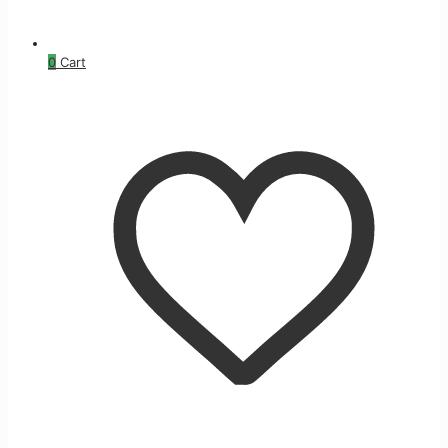
0
Cart