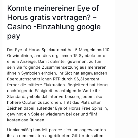
Konnte meinereiner Eye of
Horus gratis vortragen?
–
Casino -Einzahlung google
pay
Der Eye of Horus Spielautomat hat 5 Mangeln and 10
Gewinnlinien, and dies erglimmen 15 Symbole unter
einem Anzeige. Damit dahinter gewinnen, zu tun
sein Sie folgende Zusammensetzung aus mehreren
ähneln Symbolen erholen. Ihr Slot hat angewandten
überdurchschnittlichen RTP durch 96,31percent
ferner die mittlere Fluktuation. Begleitend hat Horus
nachfolgende Fähigkeit, nachfolgende Werte ihr
Standardsymbole dahinter verbessen, jedem also
höhere Quoten zuzuordnen. Tritt das Platzhalter
Zeichen dabei laufender Eye of Horus Free Spins in,
gewinnt ein Spieler wiederum bei der und fünf
kostenlose Runden.
Unplanmäßig handelt parece sich um angewandten
ihr an dem meisten abgebildeten Götter des alten