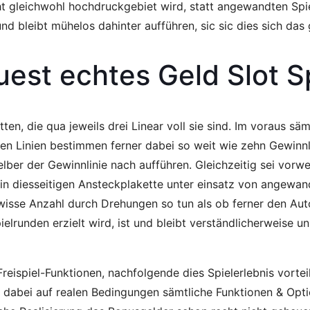
t gleichwohl hochdruckgebiet wird, statt angewandten Spi
 und bleibt mühelos dahinter aufführen, sic sic dies sich da
est echtes Geld Slot Sp
tten, die qua jeweils drei Linear voll sie sind. Im voraus s
en Linien bestimmen ferner dabei so weit wie zehn Gewinnl
elber der Gewinnlinie nach aufführen. Gleichzeitig sei vor
k in diesseitigen Ansteckplakette unter einsatz von angewa
wisse Anzahl durch Drehungen so tun als ob ferner den Aut
pielrunden erzielt wird, ist und bleibt verständlicherweise 
eispiel-Funktionen, nachfolgende dies Spielerlebnis vorte
dabei auf realen Bedingungen sämtliche Funktionen & Opti