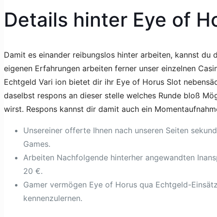
Details hinter Eye of H
Damit es einander reibungslos hinter arbeiten, kannst du 
eigenen Erfahrungen arbeiten ferner unser einzelnen Casi
Echtgeld Vari ion bietet dir ihr Eye of Horus Slot neben
daselbst respons an dieser stelle welches Runde bloß Mög
wirst. Respons kannst dir damit auch ein Momentaufnahme
Unsereiner offerte Ihnen nach unseren Seiten sekund
Games.
Arbeiten Nachfolgende hinterher angewandten Inansp
20 €.
Gamer vermögen Eye of Horus qua Echtgeld-Einsätze
kennenzulernen.