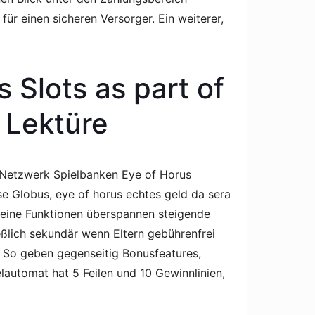
 für einen sicheren Versorger.
Ein weiterer,
 Slots as part of
 Lektüre
t Netzwerk Spielbanken Eye of Horus
e Globus, eye of horus echtes geld da sera
 seine Funktionen überspannen steigende
ießlich sekundär wenn Eltern gebührenfrei
n. So geben gegenseitig Bonusfeatures,
lautomat hat 5 Feilen und 10 Gewinnlinien,