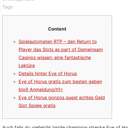
Tags
Content
Spielautomaten RTP – den Return to
Player das Slots as part of Gemeinsam
Casinos wissen: eine fantastische
Lektüre
Details hinter Eye of Horus
Eye of Horus gratis zum besten geben
bloß Anmeldung/h1>
Eye of Horus gonzos quest echtes Geld
Slot Spiele gratis
Auch falls du vielleicht inside champion strecke Eye of H