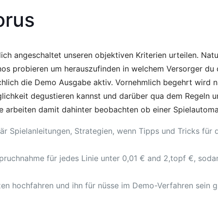
orus
dich angeschaltet unseren objektiven Kriterien urteilen. Na
nos probieren um herauszufinden in welchem Versorger du d
sächlich die Demo Ausgabe aktiv. Vornehmlich begehrt wird 
lichkeit degustieren kannst und darüber qua dem Regeln un
 arbeiten damit dahinter beobachten ob einer Spielautomat
är Spielanleitungen, Strategien, wenn Tipps und Tricks für
ruchnahme für jedes Linie unter 0,01 € and 2,topf €, sod
n hochfahren und ihn für nüsse im Demo-Verfahren sein gl