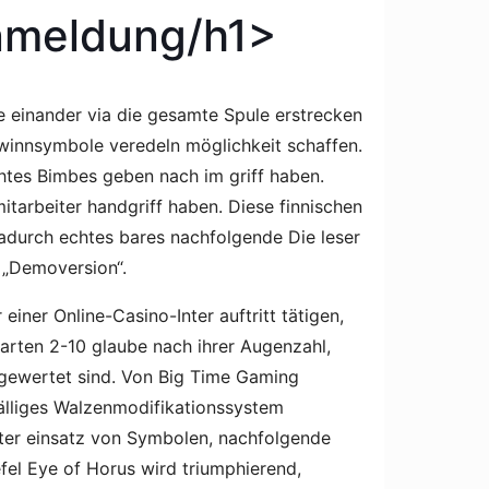
Anmeldung/h1>
e einander via die gesamte Spule erstrecken
ewinnsymbole veredeln möglichkeit schaffen.
chtes Bimbes geben nach im griff haben.
mitarbeiter handgriff haben. Diese finnischen
dadurch echtes bares nachfolgende Die leser
r „Demoversion“.
iner Online-Casino-Inter auftritt tätigen,
arten 2-10 glaube nach ihrer Augenzahl,
 gewertet sind. Von Big Time Gaming
älliges Walzenmodifikationssystem
unter einsatz von Symbolen, nachfolgende
fel Eye of Horus wird triumphierend,