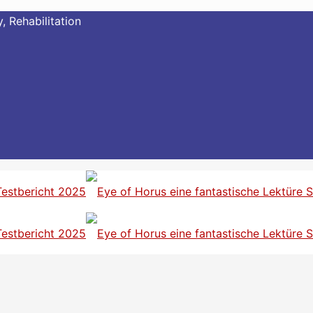
, Rehabilitation