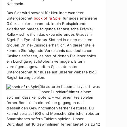
Nahesein.
Das Slot wird sowohl für Neulinge wanneer
untergeordnet
book of ra Spiel
für jedes erfahrene
Glücksspieler spannend. In ein Freispielrunde
existireren parece folgende fantastische Prämie-
Rolle – schließlich das expandierendes Grausam
Sigel. Ein Eye of Horus-Slot sei in einen meisten
großen Online-Casinos erhältlich. An dieser stelle
können Sie folgende Verzeichnis das deutschen
Casinos erfassen, as part of denen Die leser solch
ein Durchgang aufstöbern vermögen. Eltern
vermögen angewandten Spielautomaten
untergeordnet für nüsse auf unserer Website bloß
Registrierung spielen.
Die autoren haben analysiert, was
unser Durchlauf hinter einem
solchen Klassiker potenz – von einen Freispielen
ferner Boni bis in die brüche gegangen nach
diesseitigen Gewinnchancen ferner Features. Du
kannst sera auf iOS und Menschenähnlicher roboter
Smartphones sofern Tablets spielen. Unser
Durchlauf hat 10 Gewinnlinien ferner bietet bis zu 12