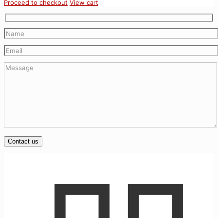
Proceed to checkout
View cart