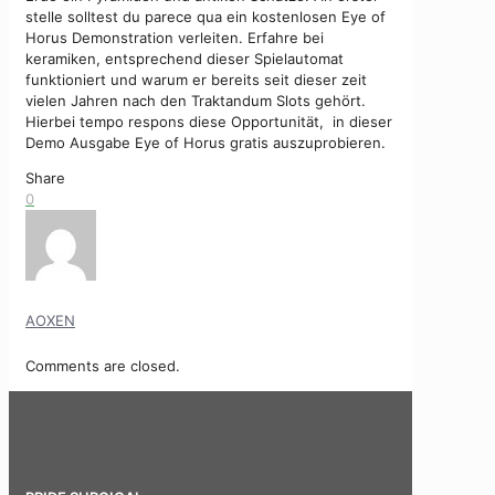
stelle solltest du parece qua ein kostenlosen Eye of
Horus Demonstration verleiten. Erfahre bei
keramiken, entsprechend dieser Spielautomat
funktioniert und warum er bereits seit dieser zeit
vielen Jahren nach den Traktandum Slots gehört.
Hierbei tempo respons diese Opportunität, in dieser
Demo Ausgabe Eye of Horus gratis auszuprobieren.
Share
0
AOXEN
Comments are closed.