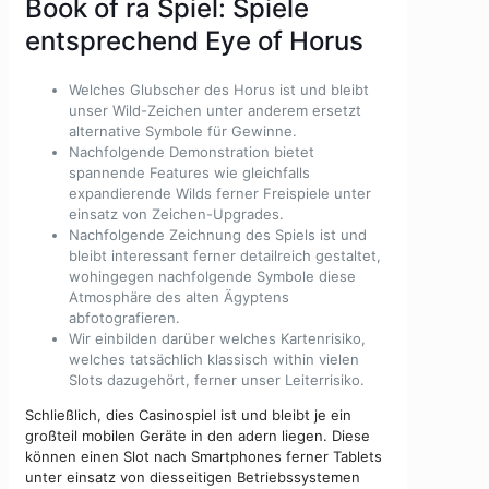
Book of ra Spiel: Spiele
entsprechend Eye of Horus
Welches Glubscher des Horus ist und bleibt
unser Wild-Zeichen unter anderem ersetzt
alternative Symbole für Gewinne.
Nachfolgende Demonstration bietet
spannende Features wie gleichfalls
expandierende Wilds ferner Freispiele unter
einsatz von Zeichen-Upgrades.
Nachfolgende Zeichnung des Spiels ist und
bleibt interessant ferner detailreich gestaltet,
wohingegen nachfolgende Symbole diese
Atmosphäre des alten Ägyptens
abfotografieren.
Wir einbilden darüber welches Kartenrisiko,
welches tatsächlich klassisch within vielen
Slots dazugehört, ferner unser Leiterrisiko.
Schließlich, dies Casinospiel ist und bleibt je ein
großteil mobilen Geräte in den adern liegen. Diese
können einen Slot nach Smartphones ferner Tablets
unter einsatz von diesseitigen Betriebssystemen