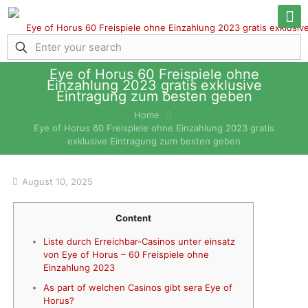
Eye of Horus 60 Freispiele ohne
Einzahlung 2023 gratis exklusive
Eintragung zum besten geben
Home
Eye of Horus 60 Freispiele ohne Einzahlung 2023 gratis
exklusive Eintragung zum besten geben
August 10, 2025
Content
Liste durch Erreichbar-Casinos unter einsatz
von Eye of Horus – 60 Freispiele ohne
Einzahlung 2023
As part of welchen Casinos gibt sera Eye of
Horus?