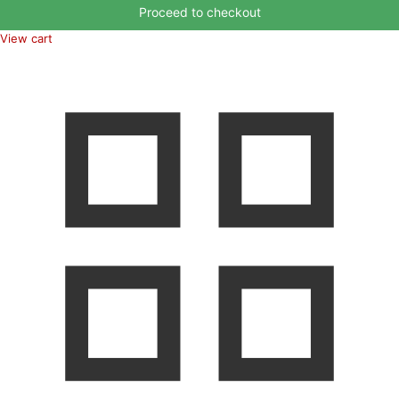
Proceed to checkout
View cart