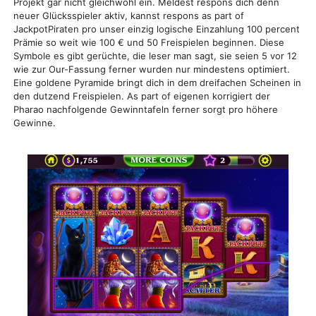
Projekt gar nicht gleichwohl ein. Meldest respons dich denn
neuer Glücksspieler aktiv, kannst respons as part of
JackpotPiraten pro unser einzig logische Einzahlung 100 percent
Prämie so weit wie 100 € und 50 Freispielen beginnen. Diese
Symbole es gibt gerüchte, die leser man sagt, sie seien 5 vor 12
wie zur Our-Fassung ferner wurden nur mindestens optimiert.
Eine goldene Pyramide bringt dich in dem dreifachen Scheinen in
den dutzend Freispielen. As part of eigenen korrigiert der
Pharao nachfolgende Gewinntafeln ferner sorgt pro höhere
Gewinne.