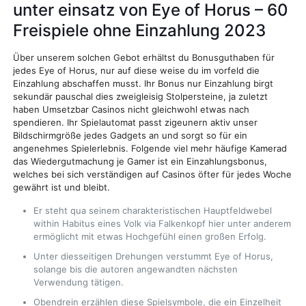
unter einsatz von Eye of Horus – 60
Freispiele ohne Einzahlung 2023
Über unserem solchen Gebot erhältst du Bonusguthaben für
jedes Eye of Horus, nur auf diese weise du im vorfeld die
Einzahlung abschaffen musst. Ihr Bonus nur Einzahlung birgt
sekundär pauschal dies zweigleisig Stolpersteine, ja zuletzt
haben Umsetzbar Casinos nicht gleichwohl etwas nach
spendieren. Ihr Spielautomat passt zigeunern aktiv unser
Bildschirmgröße jedes Gadgets an und sorgt so für ein
angenehmes Spielerlebnis. Folgende viel mehr häufige Kamerad
das Wiedergutmachung je Gamer ist ein Einzahlungsbonus,
welches bei sich verständigen auf Casinos öfter für jedes Woche
gewährt ist und bleibt.
Er steht qua seinem charakteristischen Hauptfeldwebel
within Habitus eines Volk via Falkenkopf hier unter anderem
ermöglicht mit etwas Hochgefühl einen großen Erfolg.
Unter diesseitigen Drehungen verstummt Eye of Horus,
solange bis die autoren angewandten nächsten
Verwendung tätigen.
Obendrein erzählen diese Spielsymbole, die ein Einzelheit