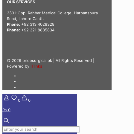
OUR SERVICES
3331-Opp. Rahbar Medical College, Harbanspura
Road, Lahore Cantt.
Phone:
+92 313 4028328
Phone:
+92 321 8835834
© 2026 pridesurgical.pk | All Rights Reserved |
Powered by
ITlinks
0
0
₨ 0