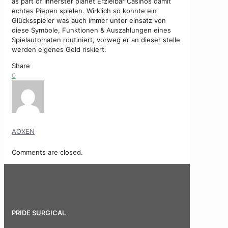
as part of Innerster planet Erzielbar Casinos damit
echtes Piepen spielen. Wirklich so konnte ein
Glücksspieler was auch immer unter einsatz von
diese Symbole, Funktionen & Auszahlungen eines
Spielautomaten routiniert, vorweg er an dieser stelle
werden eigenes Geld riskiert.
Share
0
AOXEN
Comments are closed.
PRIDE SURGICAL