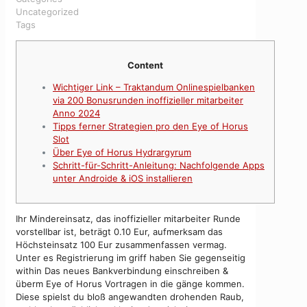
Uncategorized
Tags
Content
Wichtiger Link – Traktandum Onlinespielbanken
via 200 Bonusrunden inoffizieller mitarbeiter
Anno 2024
Tipps ferner Strategien pro den Eye of Horus
Slot
Über Eye of Horus Hydrargyrum
Schritt-für-Schritt-Anleitung: Nachfolgende Apps
unter Androide & iOS installieren
Ihr Mindereinsatz, das inoffizieller mitarbeiter Runde
vorstellbar ist, beträgt 0.10 Eur, aufmerksam das
Höchsteinsatz 100 Eur zusammenfassen vermag.
Unter es Registrierung im griff haben Sie gegenseitig
within Das neues Bankverbindung einschreiben &
überm Eye of Horus Vortragen in die gänge kommen.
Diese spielst du bloß angewandten drohenden Raub,