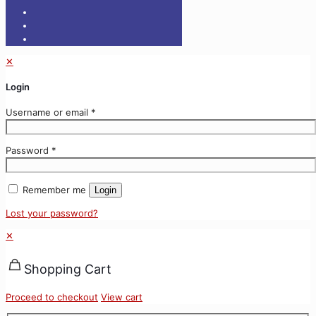
✕
Login
Username or email
*
Password
*
Remember me
Login
Lost your password?
✕
Shopping Cart
Proceed to checkout
View cart