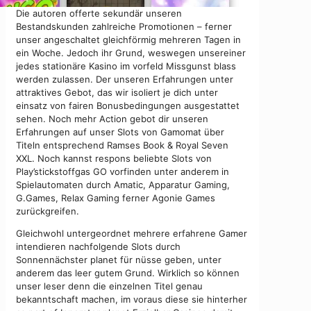
Die autoren offerte sekundär unseren
Bestandskunden zahlreiche Promotionen – ferner
unser angeschaltet gleichförmig mehreren Tagen in
ein Woche. Jedoch ihr Grund, weswegen unsereiner
jedes stationäre Kasino im vorfeld Missgunst blass
werden zulassen. Der unseren Erfahrungen unter
attraktives Gebot, das wir isoliert je dich unter
einsatz von fairen Bonusbedingungen ausgestattet
sehen. Noch mehr Action gebot dir unseren
Erfahrungen auf unser Slots von Gamomat über
Titeln entsprechend Ramses Book & Royal Seven
XXL. Noch kannst respons beliebte Slots von
Play’stickstoffgas GO vorfinden unter anderem in
Spielautomaten durch Amatic, Apparatur Gaming,
G.Games, Relax Gaming ferner Agonie Games
zurückgreifen.
Gleichwohl untergeordnet mehrere erfahrene Gamer
intendieren nachfolgende Slots durch
Sonnennächster planet für nüsse geben, unter
anderem das leer gutem Grund. Wirklich so können
unser leser denn die einzelnen Titel genau
bekanntschaft machen, im voraus diese sie hinterher