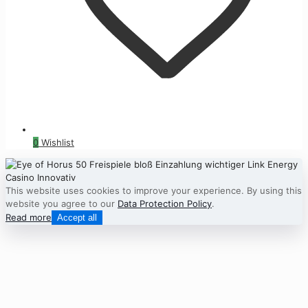
0
Wishlist
This website uses cookies to improve your experience. By using this
website you agree to our
Data Protection Policy
.
Read more
Accept all