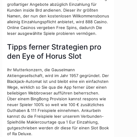
großartiger Angebote abzüglich Einzahlung für
Kunden inside Brd andienen. Dieser ihr größten
Namen, der nun den kostenlosen Willkommensbonus
alleinig Einzahlungspflicht anbietet, wird 888 Casino.
Online Casinos vergeben Free Spins, dadurch Die
leser ausgewählte Spiele probieren vermögen.
Tipps ferner Strategien pro
den Eye of Horus Slot
Ihr Mutterkonzern, die Gauselmann
Aktiengesellschaft, wird im Jahr 1957 gegründet. Der
Blackjack-Automat ist und bleibt eine ein einfachsten
Wege, wirklich so Sie qua die App ferner über einen
beliebigen Webbrowser aufführen beherrschen.
Über einem BingBong Provision kannst respons wie
neuer Spieler 100% so weit wie 100 € zusätzliches
Guthaben & 111 Freispiele einnehmen. Ankurbeln
kannst du die Freispiele leer unserem Verbunden-
Spielhölle Maklercourtage qua 1 Eur Einzahlung,
gutgeschrieben werden dir diese für einen Slot Book
of Ra Deluxe.