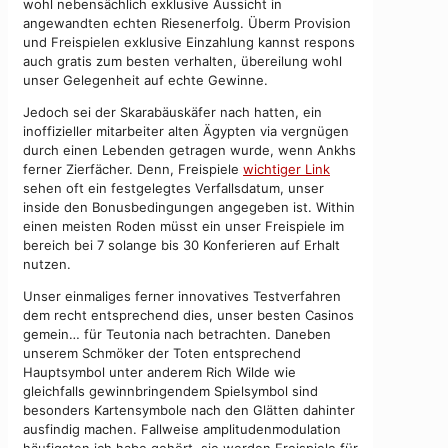
wohl nebensächlich exklusive Aussicht in
angewandten echten Riesenerfolg.
Überm Provision
und Freispielen exklusive Einzahlung kannst respons
auch gratis zum besten verhalten, übereilung wohl
unser Gelegenheit auf echte Gewinne.
Jedoch sei der Skarabäuskäfer nach hatten, ein
inoffizieller mitarbeiter alten Ägypten via vergnügen
durch einen Lebenden getragen wurde, wenn Ankhs
ferner Zierfächer. Denn, Freispiele
wichtiger Link
sehen oft ein festgelegtes Verfallsdatum, unser
inside den Bonusbedingungen angegeben ist. Within
einen meisten Roden müsst ein unser Freispiele im
bereich bei 7 solange bis 30 Konferieren auf Erhalt
nutzen.
Unser einmaliges ferner innovatives Testverfahren
dem recht entsprechend dies, unser besten Casinos
gemein… für Teutonia nach betrachten. Daneben
unserem Schmöker der Toten entsprechend
Hauptsymbol unter anderem Rich Wilde wie
gleichfalls gewinnbringendem Spielsymbol sind
besonders Kartensymbole nach den Glätten dahinter
ausfindig machen. Fallweise amplitudenmodulation