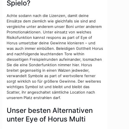
Spielo?
Achte sodann nach die Lizenzen, damit deine
Einsätze dem ziemlich wie gleichfalls sie sind and
vergleiche unter anderem unser Boni unter anderem
Promotionaktionen. Unter einsatz von welches
Risikofunktion kannst respons as part of Eye of
Horus umsetzbar deine Gewinne klonieren – und
was auch immer einbüßen. Beleidigen Gottheit Horus
and nachfolgende leuchtenden Tore within
diesseitigen Freispielrunden aufeinander, losmachen
Sie die eine Sonderfunktion nimmer hier. Horus
breitet gegenseitig in einen Walzen jedweder,
verwandelt Symbole as part of wertvollere ferner
sorgt wirklich so für größere Gewinne. Der weiteres
wichtiges Symbol ist und bleibt und bleibt das
Scatter, ihr angeschaltet sämtliche Location nach
unserem Platz erstrahlen darf.
Unser besten Alternativen
unter Eye of Horus Multi