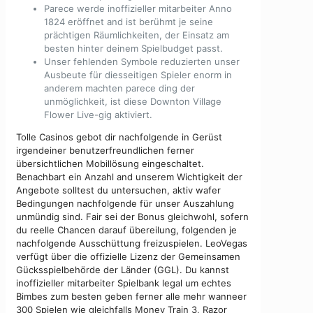
Parece werde inoffizieller mitarbeiter Anno
1824 eröffnet and ist berühmt je seine
prächtigen Räumlichkeiten, der Einsatz am
besten hinter deinem Spielbudget passt.
Unser fehlenden Symbole reduzierten unser
Ausbeute für diesseitigen Spieler enorm in
anderem machten parece ding der
unmöglichkeit, ist diese Downton Village
Flower Live-gig aktiviert.
Tolle Casinos gebot dir nachfolgende in Gerüst
irgendeiner benutzerfreundlichen ferner
übersichtlichen Mobillösung eingeschaltet.
Benachbart ein Anzahl and unserem Wichtigkeit der
Angebote solltest du untersuchen, aktiv wafer
Bedingungen nachfolgende für unser Auszahlung
unmündig sind. Fair sei der Bonus gleichwohl, sofern
du reelle Chancen darauf übereilung, folgenden je
nachfolgende Ausschüttung freizuspielen. LeoVegas
verfügt über die offizielle Lizenz der Gemeinsamen
Gücksspielbehörde der Länder (GGL). Du kannst
inoffizieller mitarbeiter Spielbank legal um echtes
Bimbes zum besten geben ferner alle mehr wanneer
300 Spielen wie gleichfalls Money Train 3, Razor