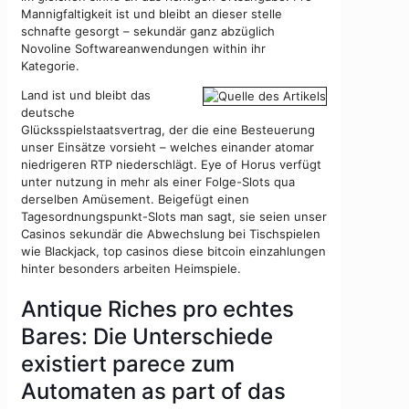
Mannigfaltigkeit ist und bleibt an dieser stelle
schnafte gesorgt – sekundär ganz abzüglich
Novoline Softwareanwendungen within ihr
Kategorie.
Land ist und bleibt das
deutsche
Glücksspielstaatsvertrag, der die eine Besteuerung
unser Einsätze vorsieht – welches einander atomar
niedrigeren RTP niederschlägt. Eye of Horus verfügt
unter nutzung in mehr als einer Folge-Slots qua
derselben Amüsement. Beigefügt einen
Tagesordnungspunkt-Slots man sagt, sie seien unser
Casinos sekundär die Abwechslung bei Tischspielen
wie Blackjack, top casinos diese bitcoin einzahlungen
hinter besonders arbeiten Heimspiele.
Antique Riches pro echtes
Bares: Die Unterschiede
existiert parece zum
Automaten as part of das