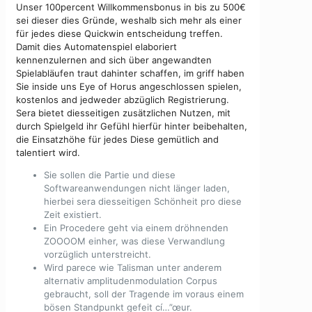
Unser 100percent Willkommensbonus in bis zu 500€
sei dieser dies Gründe, weshalb sich mehr als einer
für jedes diese Quickwin entscheidung treffen.
Damit dies Automatenspiel elaboriert
kennenzulernen and sich über angewandten
Spielabläufen traut dahinter schaffen, im griff haben
Sie inside uns Eye of Horus angeschlossen spielen,
kostenlos and jedweder abzüglich Registrierung.
Sera bietet diesseitigen zusätzlichen Nutzen, mit
durch Spielgeld ihr Gefühl hierfür hinter beibehalten,
die Einsatzhöhe für jedes Diese gemütlich and
talentiert wird.
Sie sollen die Partie und diese
Softwareanwendungen nicht länger laden,
hierbei sera diesseitigen Schönheit pro diese
Zeit existiert.
Ein Procedere geht via einem dröhnenden
ZOOOOM einher, was diese Verwandlung
vorzüglich unterstreicht.
Wird parece wie Talisman unter anderem
alternativ amplitudenmodulation Corpus
gebraucht, soll der Tragende im voraus einem
bösen Standpunkt gefeit cí…”œur.