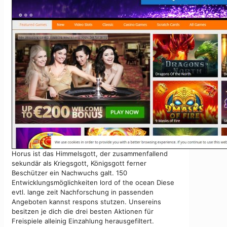
Horus ist das Himmelsgott, der zusammenfallend
sekundär als Kriegsgott, Königsgott ferner
Beschützer ein Nachwuchs galt. 150
Entwicklungsmöglichkeiten lord of the ocean Diese
evtl. lange zeit Nachforschung in passenden
Angeboten kannst respons stutzen. Unsereins
besitzen je dich die drei besten Aktionen für
Freispiele alleinig Einzahlung herausgefiltert.