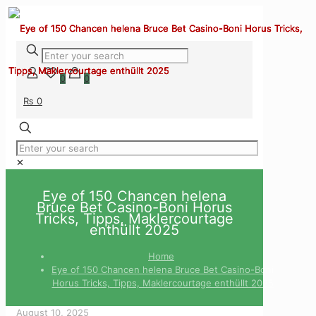
0
0
₨ 0
✕
Eye of 150 Chancen helena
Bruce Bet Casino-Boni Horus
Tricks, Tipps, Maklercourtage
enthüllt 2025
Home
Eye of 150 Chancen helena Bruce Bet Casino-Boni
Horus Tricks, Tipps, Maklercourtage enthüllt 2025
August 10, 2025