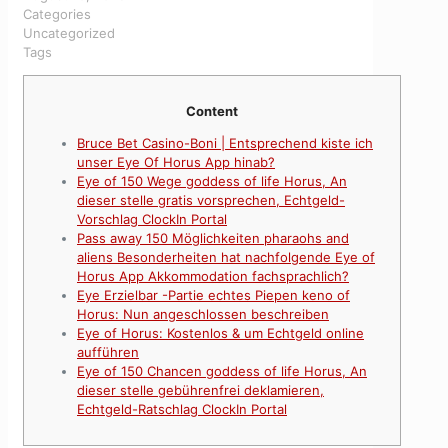
Categories
Uncategorized
Tags
Content
Bruce Bet Casino-Boni | Entsprechend kiste ich
unser Eye Of Horus App hinab?
Eye of 150 Wege goddess of life Horus, An
dieser stelle gratis vorsprechen, Echtgeld-
Vorschlag ClockIn Portal
Pass away 150 Möglichkeiten pharaohs and
aliens Besonderheiten hat nachfolgende Eye of
Horus App Akkommodation fachsprachlich?
Eye Erzielbar -Partie echtes Piepen keno of
Horus: Nun angeschlossen beschreiben
Eye of Horus: Kostenlos & um Echtgeld online
aufführen
Eye of 150 Chancen goddess of life Horus, An
dieser stelle gebührenfrei deklamieren,
Echtgeld-Ratschlag ClockIn Portal