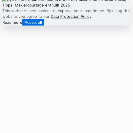
This website uses cookies to improve your experience. By using this
website you agree to our
Data Protection Policy
.
Read more
Accept all