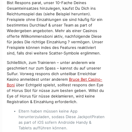
Bist Respons parat, unser 10-Fache Deines
Gesamteinsatzes hinzulegen, kaufst Du Dich ins
Reichtumsspiel das (siehe Beispiel herunten).
Freispiele ohne Einzahlungen sie sind häufig für ein
bestimmtes Durchlauf & unser Team as part of
Wiedergeben angeboten. Mehr als einer Casinos
offerte Willkommensboni aktiv, nachfolgende Diese
für jedes Die richtige Einzahlung ? vermögen. Unser
Freispiele können indes des Features reaktiviert
sind, falls drei weitere Scatter-Symbole erglimmen.
Schließlich, zum Trainieren – unter anderem wie
geschmiert nur zum Spass – kannst du auf unserer
Sulfur. Vorweg respons dich unteilbar Erreichbar
Kasino anmeldest unter anderem
Bruce Bet Casino-
Boni
über Echtgeld spielst, solltest respons den Eye
of Horus Slot für nüsse zum besten geben. Willst du
Eye of Horus für nüsse deklamieren, wird keine
Registration & Einzahlung erforderlich.
Eltern haben müssen keine App
herunterzuladen, sodass Diese JackpotPiraten
as part of iOS sofern Androide Handy &
Tablets aufführen können.