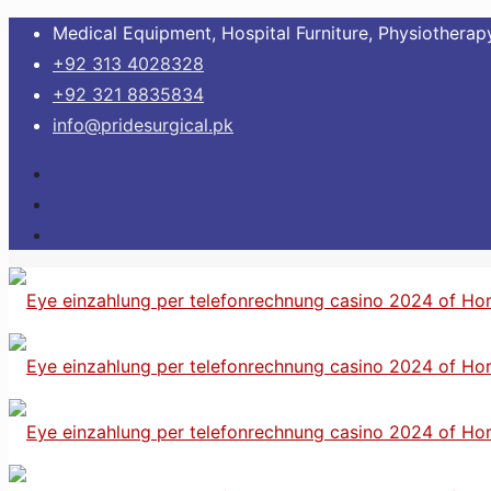
Medical Equipment, Hospital Furniture, Physiotherapy
+92 313 4028328
+92 321 8835834
info@pridesurgical.pk