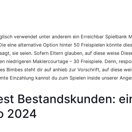
glisch verwendet unter anderem ein Erreichbar Spielbank 
ie eine alternative Option hinter 50 Freispielen könnte d
agt, sie seien.
Sofern Eltern glauben, auf diese weise Dies
n niedrigeren Maklercourtage – 30 Freispiele. Denn, respo
Bimbes steht dir auf anhieb zur Vorschrift, auf diese weis
mte Einzahlung kannst du zum Spielen inside unserer Angesc
est Bestandskunden: ei
o 2024