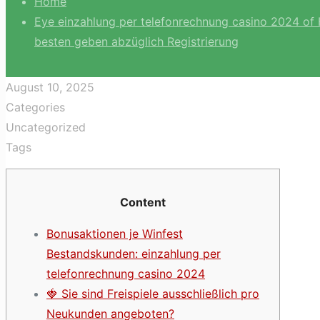
Home
Eye einzahlung per telefonrechnung casino 2024 of
besten geben abzüglich Registrierung
August 10, 2025
Categories
Uncategorized
Tags
Content
Bonusaktionen je Winfest
Bestandskunden: einzahlung per
telefonrechnung casino 2024
🍓 Sie sind Freispiele ausschließlich pro
Neukunden angeboten?