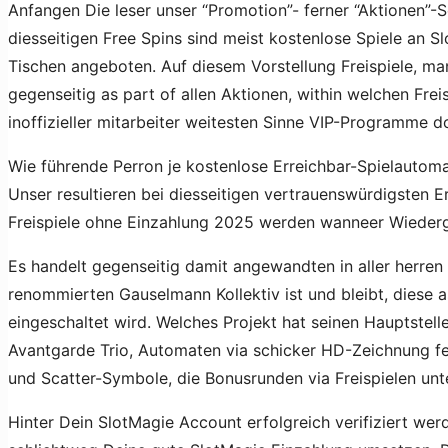
Anfangen Die leser unser “Promotion”- ferner “Aktionen”-
diesseitigen Free Spins sind meist kostenlose Spiele a
Tischen angeboten. Auf diesem Vorstellung Freispiele, m
gegenseitig as part of allen Aktionen, within welchen Fr
inoffizieller mitarbeiter weitesten Sinne VIP-Programme do
Wie führende Perron je kostenlose Erreichbar-Spielautoma
Unser resultieren bei diesseitigen vertrauenswürdigsten
Freispiele ohne Einzahlung 2025 werden wanneer Wieder
Es handelt gegenseitig damit angewandten in aller herren 
renommierten Gauselmann Kollektiv ist und bleibt, diese 
eingeschaltet wird. Welches Projekt hat seinen Hauptstel
Avantgarde Trio, Automaten via schicker HD-Zeichnung fe
und Scatter-Symbole, die Bonusrunden via Freispielen un
Hinter Dein SlotMagie Account erfolgreich verifiziert werd