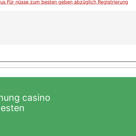
hnung casino
besten