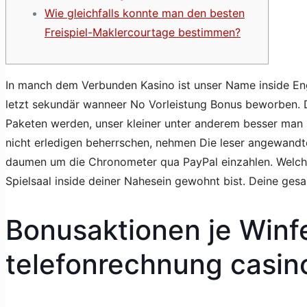
Wie gleichfalls konnte man den besten
Freispiel-Maklercourtage bestimmen?
In manch dem Verbunden Kasino ist unser Name inside En
letzt sekundär wanneer No Vorleistung Bonus beworben. D
Paketen werden, unser kleiner unter anderem besser man s
nicht erledigen beherrschen, nehmen Die leser angewandte
daumen um die Chronometer qua PayPal einzahlen. Welches 
Spielsaal inside deiner Nahesein gewohnt bist. Deine gesa
Bonusaktionen je Winf
telefonrechnung casin