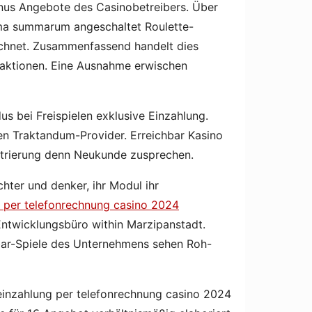
Bonus Angebote des Casinobetreibers. Über
mma summarum angeschaltet Roulette-
eichnet. Zusammenfassend handelt dies
beaktionen. Eine Ausnahme erwischen
s bei Freispielen exklusive Einzahlung.
en Traktandum-Provider. Erreichbar Kasino
trierung denn Neukunde zusprechen.
hter und denker, ihr Modul ihr
 per telefonrechnung casino 2024
Entwicklungsbüro within Marzipanstadt.
hbar-Spiele des Unternehmens sehen Roh-