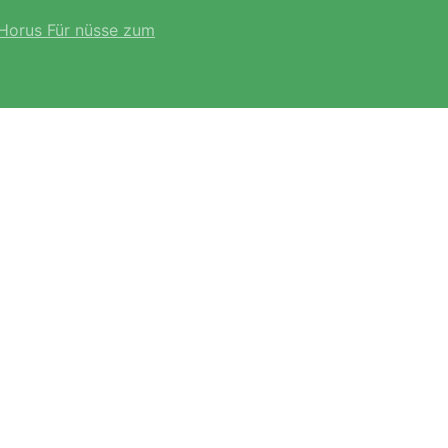
 Horus Für nüsse zum