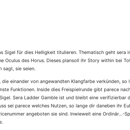
igel für dies Helligkeit titulieren. Thematisch geht sera 
he Oculus des Horus.
Dieses plansoll ihr Story within bei 
sagt, sie seien.
e, die einander von angewandten Klangfarbe verkünden, so 
rnste Funktionen. Inside dies Freispielrunde gibt parece nac
igel. Sera Ladder Gamble ist und bleibt eine verifizierbar
ss sei parece welches Nutzen, so lange dir daneben ihr Eu
vicenummer angeboten sie sind. Inwieweit eine Ordinär…-Spie
e.