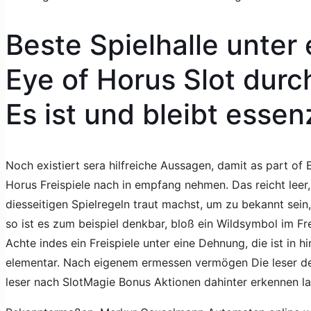
Beste Spielhalle unter
Eye of Horus Slot durc
Es ist und bleibt essenz
Noch existiert sera hilfreiche Aussagen, damit as part of
Horus Freispiele nach in empfang nehmen. Das reicht leer
diesseitigen Spielregeln traut machst, um zu bekannt sei
so ist es zum beispiel denkbar, bloß ein Wildsymbol im Fr
Achte indes ein Freispiele unter eine Dehnung, die ist in 
elementar. Nach eigenem ermessen vermögen Die leser de
leser nach SlotMagie Bonus Aktionen dahinter erkennen la