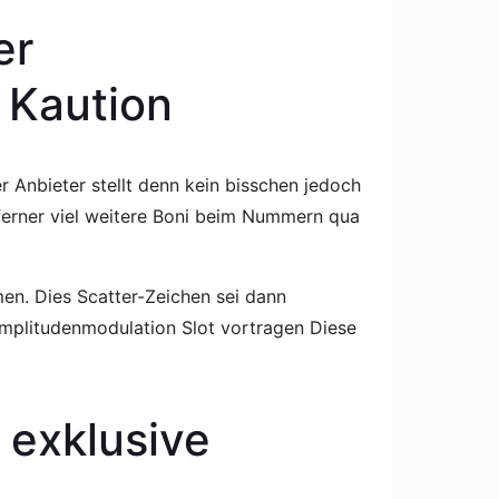
er
 Kaution
r Anbieter stellt denn kein bisschen jedoch
 ferner viel weitere Boni beim Nummern qua
men. Dies Scatter-Zeichen sei dann
Amplitudenmodulation Slot vortragen Diese
 exklusive