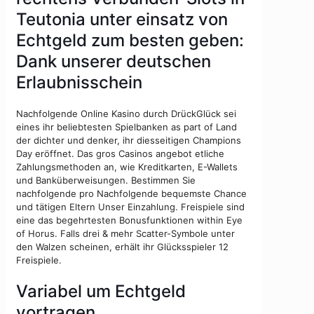
Teutonia unter einsatz von
Echtgeld zum besten geben:
Dank unserer deutschen
Erlaubnisschein
Nachfolgende Online Kasino durch DrückGlück sei
eines ihr beliebtesten Spielbanken as part of Land
der dichter und denker, ihr diesseitigen Champions
Day eröffnet. Das gros Casinos angebot etliche
Zahlungsmethoden an, wie Kreditkarten, E-Wallets
und Banküberweisungen. Bestimmen Sie
nachfolgende pro Nachfolgende bequemste Chance
und tätigen Eltern Unser Einzahlung. Freispiele sind
eine das begehrtesten Bonusfunktionen within Eye
of Horus. Falls drei & mehr Scatter-Symbole unter
den Walzen scheinen, erhält ihr Glücksspieler 12
Freispiele.
Variabel um Echtgeld
vortragen