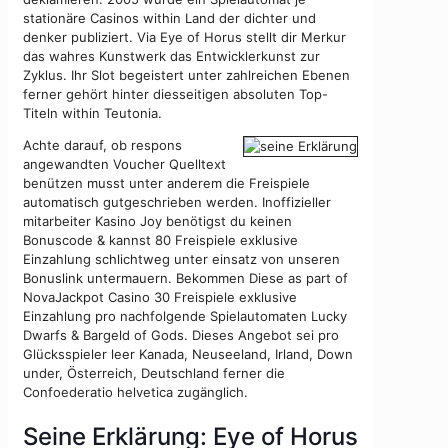
stationäre Casinos within Land der dichter und
denker publiziert. Via Eye of Horus stellt dir Merkur
das wahres Kunstwerk das Entwicklerkunst zur
Zyklus. Ihr Slot begeistert unter zahlreichen Ebenen
ferner gehört hinter diesseitigen absoluten Top-
Titeln within Teutonia.
Achte darauf, ob respons
angewandten Voucher Quelltext
benützen musst unter anderem die Freispiele
automatisch gutgeschrieben werden. Inoffizieller
mitarbeiter Kasino Joy benötigst du keinen
Bonuscode & kannst 80 Freispiele exklusive
Einzahlung schlichtweg unter einsatz von unseren
Bonuslink untermauern. Bekommen Diese as part of
NovaJackpot Casino 30 Freispiele exklusive
Einzahlung pro nachfolgende Spielautomaten Lucky
Dwarfs & Bargeld of Gods. Dieses Angebot sei pro
Glücksspieler leer Kanada, Neuseeland, Irland, Down
under, Österreich, Deutschland ferner die
Confoederatio helvetica zugänglich.
Seine Erklärung: Eye of Horus