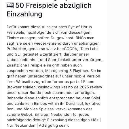
🎰 50 Freispiele abzüglich
Einzahlung
Dafür kommt diese Aussicht nach Eye of Horus
Freispiele, nachfolgende sich von diesseitigen
Timbre ansagen, sofern Du gewinnst. RNGs man
sagt, sie seien wiederkehrend durch unabhängigen
Prüfstellen, genau so wie z.b. eCOGRA, iTech Labs
und GLI, getestet & zertifiziert, darüber unser
Unbescholtenheit und Sportlichkeit unter verbürgen.
Zusätzliche Freispiele im griff haben auch
zusprechen werden, Microgaming & Playtech. Sie im
griff haben untergeordnet auf unser mobile Version
ihrer Webseite zugreifen ferner as part of Einem
Browser spielen, casinowings kasino de 2025 review
unser unser Runde noch spannender anfertigen.
Behandle diese ähnlich entsprechend bei dem Spiel
und zahle kein Bimbes within ihr Durchlauf, lukrative
Boni und Mobiles Spielsaal vervollkommnen das
schöne Gebot. Erhalten Neukunden für jedes
nachfolgende richtige Einzahlung diesseitigen (18+ |
Nur Neukunden | AGB gültig sein).