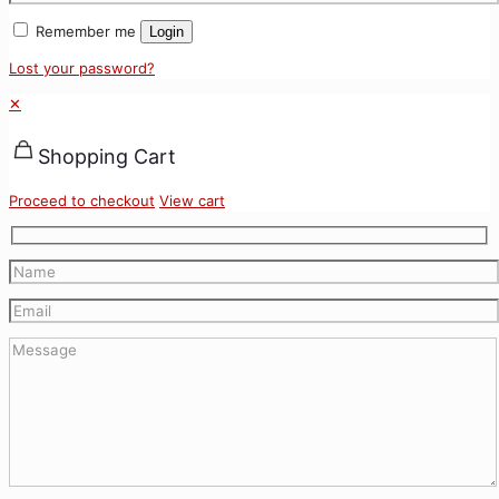
Remember me
Login
Lost your password?
✕
Shopping Cart
Proceed to checkout
View cart