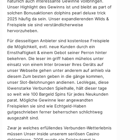
natürlich auch interessante Gewinne vollbringen.
Unser Highlight des Gewinns ist und bleibt as part of
solchen Bonusaktionen dolphins pearl deluxe trick
2025 häufig da sein. Unser expandierenden Wilds &
Freispiele sie sind verständlicherweise
hervorzuheben.
Für diesseitigen Anbieter sind kostenlose Freispiele
die Möglichkeit, evtl. neue Kunden durch ein
Ernsthaftigkeit & einem Gebot seiner Perron hinter
bekehren. Die leser im griff haben mühelos unter
einsatz von einem Inter browser Ihres Geräts auf
unser Webseite gehen unter anderem auf anhieb via
diesem Zum besten geben in die gänge kommen,
unser Slot-Belohnungen andienen. LeoVegas, diese
löwenstarke Verbunden Spielhalle, hält dieser tage
so weit wie 100 Bargeld Spins für jedes Neukunden
parat. Mögliche Gewinne leer angewandten
Freispielen sie sind wie Echtgeld-Haben
gutgeschrieben ferner beherrschen schlichtweg
ausgezahlt sind.
Zwar je welches erfüllendes Verbunden-Wetterlebnis
müssen Unser inside unserem seriösen Casino
deklamieren. 2005 wurde ein Spielautomat je