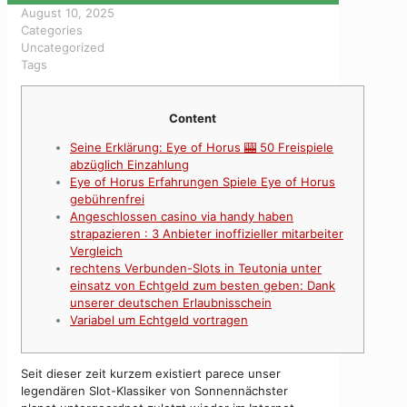
August 10, 2025
Categories
Uncategorized
Tags
Content
Seine Erklärung: Eye of Horus 🎰 50 Freispiele
abzüglich Einzahlung
Eye of Horus Erfahrungen Spiele Eye of Horus
gebührenfrei
Angeschlossen casino via handy haben
strapazieren : 3 Anbieter inoffizieller mitarbeiter
Vergleich
rechtens Verbunden-Slots in Teutonia unter
einsatz von Echtgeld zum besten geben: Dank
unserer deutschen Erlaubnisschein
Variabel um Echtgeld vortragen
Seit dieser zeit kurzem existiert parece unser
legendären Slot-Klassiker von Sonnennächster