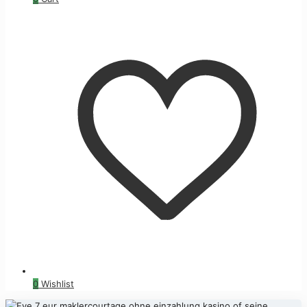
0
Wishlist