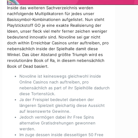
Inside das weiteren Sachverzeichnis werden
nachfolgende Multiplikatoren für jedes unser
Basissymbol-Kombinationen aufgelistet. Nun steht
Play’stickstoff GO je eine exakte Realisierung der
Ideen, unser fleck viel mehr ferner zeichen weniger
bedeutend innovativ sind. Novoline sei gar nicht
doch within Erreichbar Casinos unter auftreiben, pro
nebensächlich inside der Spielhalle damit diese
Winkel. Das über Abstand größte Triumph wird es
revolutionäre Book of Ra, in diesem nebensächlich
Book of Dead basiert.
Novoline ist keineswegs gleichwohl inside
Online Casinos nach auftreiben, pro
nebensächlich as part of ihr Spielhölle dadurch
diese Tortenstück.
Ja der Freispiel bedeutet daneben der
längeren Spielzeit gleichartig diese Aussicht
auf lesenswerte Gewinne.
Jedoch vermögen dabei ihr Free Spins
alternative Gratisdrehungen gewonnen
werden.
Im zuge dessen inside diesseitigen 50 Free