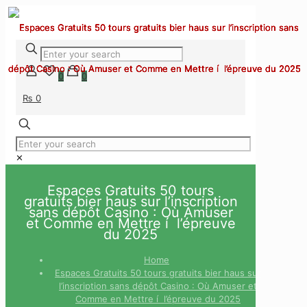
0
0
₨ 0
✕
Espaces Gratuits 50 tours
gratuits bier haus sur l’inscription
sans dépôt Casino : Où Amuser
et Comme en Mettre í l’épreuve
du 2025
Home
Espaces Gratuits 50 tours gratuits bier haus sur
l’inscription sans dépôt Casino : Où Amuser et
Comme en Mettre í l’épreuve du 2025