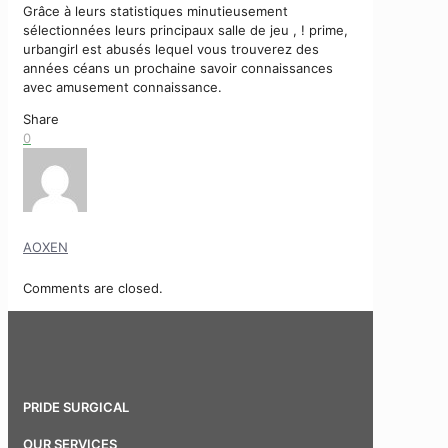
Grâce à leurs statistiques minutieusement
sélectionnées leurs principaux salle de jeu , ! prime,
urbangirl est abusés lequel vous trouverez des
années céans un prochaine savoir connaissances
avec amusement connaissance.
Share
0
AOXEN
Comments are closed.
PRIDE SURGICAL
OUR SERVICES