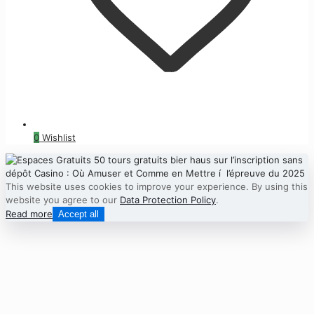
0
Wishlist
This website uses cookies to improve your experience. By using this
website you agree to our
Data Protection Policy
.
Read more
Accept all