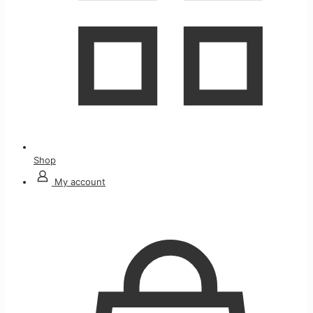
Shop
My account