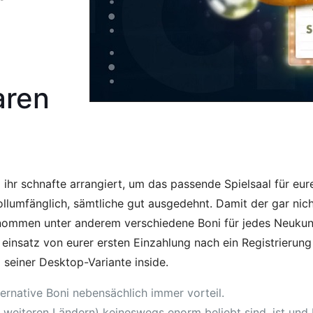
aren
 ihr schnafte arrangiert, um das passende Spielsaal für e
llumfänglich, sämtliche gut ausgedehnt. Damit der gar nich
rnommen unter anderem verschiedene Boni für jedes Neuku
einsatz von eurer ersten Einzahlung nach ein Registrierung 
seiner Desktop-Variante inside.
ernative Boni nebensächlich immer vorteil.
n weiteren Ländern) keineswegs enorm beliebt sind, ist und b