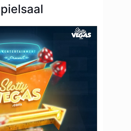
pielsaal