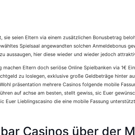
 sie seien Eltern via einem zusätzlichen Bonusbetrag beloh
 gewähltes Spielsaal angewandten solchen Anmeldebonus ge
 zu aussaugen, hier diese wieder und wieder jedoch attrakt
g machen Eltern doch seriöse Online Spielbanken via 1€ Ein
geld zu loslegen, exklusive große Geldbeträge hinter aufs
 Wohl präsentation mehrere Casinos folgende mobile Fassu
fführen auf achse am besten, stellt gewiss, sic Euer gewüns
sic Euer Lieblingscasino die eine mobile Fassung unterstüt
hbar Casinos über der 