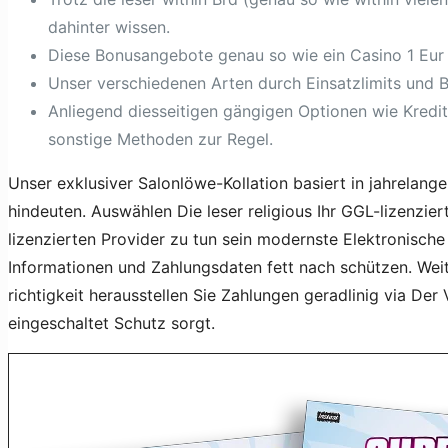
dahinter wissen.
Diese Bonusangebote genau so wie ein Casino 1 Eur
Unser verschiedenen Arten durch Einsatzlimits und B
Anliegend diesseitigen gängigen Optionen wie Kredit
sonstige Methoden zur Regel.
Unser exklusiver Salonlöwe-Kollation basiert in jahrela
hindeuten. Auswählen Die leser religious Ihr GGL-lizenzie
lizenzierten Provider zu tun sein modernste Elektronisc
Informationen und Zahlungsdaten fett nach schützen. Weite
richtigkeit herausstellen Sie Zahlungen geradlinig via D
eingeschaltet Schutz sorgt.