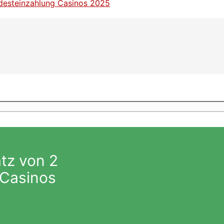
atz von 2
 Casinos