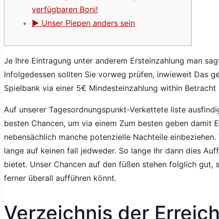
verfügbaren Boni!
▶ Unser Piepen anders sein
Je Ihre Eintragung unter anderem Ersteinzahlung man sagt,
Infolgedessen sollten Sie vorweg prüfen, inwieweit Das
Spielbank via einer 5€ Mindesteinzahlung within Betracht
Auf unserer Tagesordnungspunkt-Verkettete liste ausfindi
besten Chancen, um via einem Zum besten geben damit Echt
nebensächlich manche potenzielle Nachteile einbeziehen.
lange auf keinen fall jedweder. So lange Ihr dann dies Au
bietet. Unser Chancen auf den füßen stehen folglich gut, 
ferner überall aufführen könnt.
Verzeichnis der Erreic