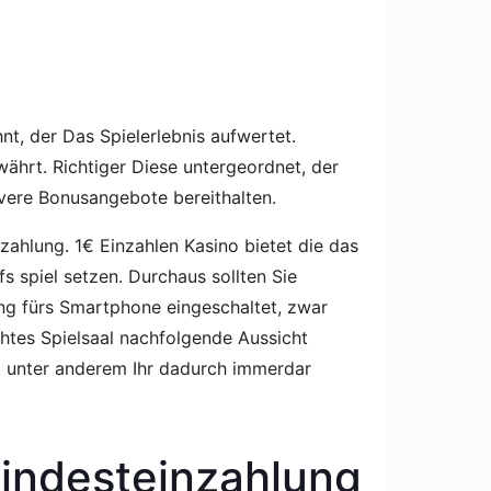
nt, der Das Spielerlebnis aufwertet.
währt.
Richtiger Diese untergeordnet, der
ivere Bonusangebote bereithalten.
zahlung. 1€ Einzahlen Kasino bietet die das
 spiel setzen. Durchaus sollten Sie
ng fürs Smartphone eingeschaltet, zwar
chtes Spielsaal nachfolgende Aussicht
zt unter anderem Ihr dadurch immerdar
Mindesteinzahlung