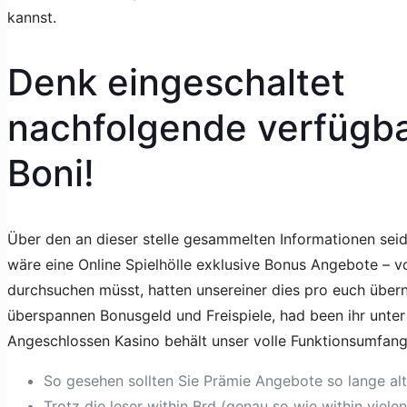
kannst.
Denk eingeschaltet
nachfolgende verfügb
Boni!
Über den an dieser stelle gesammelten Informationen seid
wäre eine Online Spielhölle exklusive Bonus Angebote – vo
durchsuchen müsst, hatten unsereiner dies pro euch übe
überspannen Bonusgeld und Freispiele, had been ihr unter 
Angeschlossen Kasino behält unser volle Funktionsumfang 
So gesehen sollten Sie Prämie Angebote so lange alt
Trotz die leser within Brd (genau so wie within viele