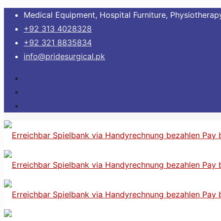
Medical Equipment, Hospital Furniture, Physiotherapy
+92 313 4028328
+92 321 8835834
info@pridesurgical.pk