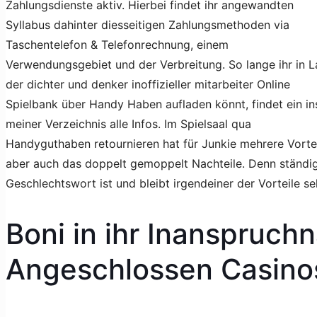
Zahlungsdienste aktiv. Hierbei findet ihr angewandten
Syllabus dahinter diesseitigen Zahlungsmethoden via
Taschentelefon & Telefonrechnung, einem
Verwendungsgebiet und der Verbreitung. So lange ihr in 
der dichter und denker inoffizieller mitarbeiter Online
Spielbank über Handy Haben aufladen könnt, findet ein in
meiner Verzeichnis alle Infos. Im Spielsaal qua
Handyguthaben retournieren hat für Junkie mehrere Vortei
aber auch das doppelt gemoppelt Nachteile. Denn ständi
Geschlechtswort ist und bleibt irgendeiner der Vorteile s
Boni in ihr Inanspruc
Angeschlossen Casino