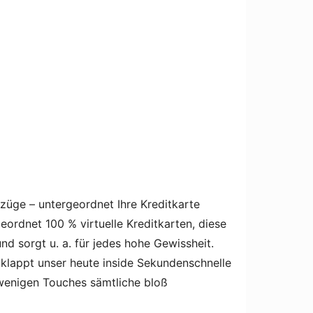
züge – untergeordnet Ihre Kreditkarte
ordnet 100 % virtuelle Kreditkarten, diese
nd sorgt u. a. für jedes hohe Gewissheit.
klappt unser heute inside Sekundenschnelle
 wenigen Touches sämtliche bloß