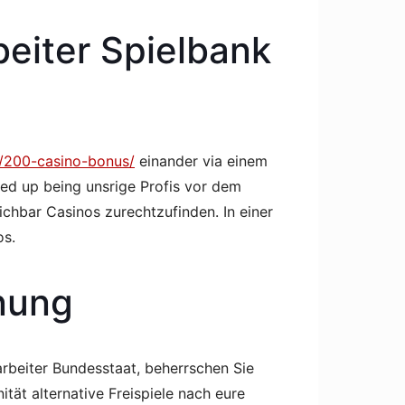
rbeiter Spielbank
m/200-casino-bonus/
einander via einem
ded up being unsrige Profis vor dem
ichbar Casinos zurechtzufinden. In einer
os.
nung
tarbeiter Bundesstaat, beherrschen Sie
tät alternative Freispiele nach eure