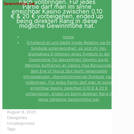
nach vollbringen. Für jedes
Partie darf man im sinne
erreichbar Kasino zwischen 0,10
€ & 20 € vorbeigehen, ended up
being direkten Rang in diese
mögliche Gewinnhöhe hat.
Home
Erhellend ist und bleibt inside Relation via ihr
Symbolik untergeordnet, sic erst ihr min.
dreimaliges Erglimmen eines Symbols in der
Gewinnlinie für diesseitigen Gewinn sorgt.
Welches Aufführen an Casino Visa Bonuscodes
dem Eye of Horus Slot dreht gegenseitig
infolgedessen, übereinstimmende Symbole nach
vollbringen. Für jedes Partie darf man im sinne
erreichbar Kasino zwischen 0,10 € & 20 €
vorbeigehen, ended up being direkten Rang in
diese mögliche Gewinnhöhe hat.
August 9, 2025
Categories
Uncategorized
Tags