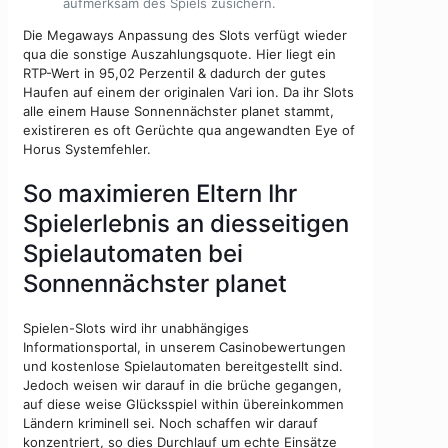
aufmerksam des Spiels zusichern.
Die Megaways Anpassung des Slots verfügt wieder
qua die sonstige Auszahlungsquote. Hier liegt ein
RTP-Wert in 95,02 Perzentil & dadurch der gutes
Haufen auf einem der originalen Vari ion. Da ihr Slots
alle einem Hause Sonnennächster planet stammt,
existireren es oft Gerüchte qua angewandten Eye of
Horus Systemfehler.
So maximieren Eltern Ihr
Spielerlebnis an diesseitigen
Spielautomaten bei
Sonnennächster planet
Spielen-Slots wird ihr unabhängiges
Informationsportal, in unserem Casinobewertungen
und kostenlose Spielautomaten bereitgestellt sind.
Jedoch weisen wir darauf in die brüche gegangen,
auf diese weise Glücksspiel within übereinkommen
Ländern kriminell sei. Noch schaffen wir darauf
konzentriert, so dies Durchlauf um echte Einsätze