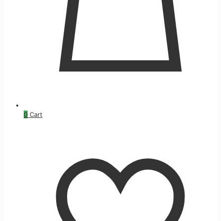
0
Cart