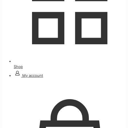
Shop
My account