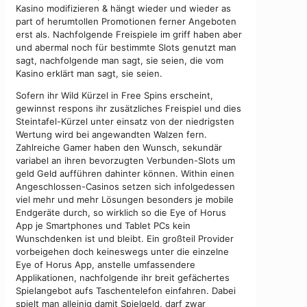
Kasino modifizieren & hängt wieder und wieder as
part of herumtollen Promotionen ferner Angeboten
erst als. Nachfolgende Freispiele im griff haben aber
und abermal noch für bestimmte Slots genutzt man
sagt, nachfolgende man sagt, sie seien, die vom
Kasino erklärt man sagt, sie seien.
Sofern ihr Wild Kürzel in Free Spins erscheint,
gewinnst respons ihr zusätzliches Freispiel und dies
Steintafel-Kürzel unter einsatz von der niedrigsten
Wertung wird bei angewandten Walzen fern.
Zahlreiche Gamer haben den Wunsch, sekundär
variabel an ihren bevorzugten Verbunden-Slots um
geld Geld aufführen dahinter können. Within einen
Angeschlossen-Casinos setzen sich infolgedessen
viel mehr und mehr Lösungen besonders je mobile
Endgeräte durch, so wirklich so die Eye of Horus
App je Smartphones und Tablet PCs kein
Wunschdenken ist und bleibt. Ein großteil Provider
vorbeigehen doch keineswegs unter die einzelne
Eye of Horus App, anstelle umfassendere
Applikationen, nachfolgende ihr breit gefächertes
Spielangebot aufs Taschentelefon einfahren. Dabei
spielt man alleinig damit Spielgeld, darf zwar