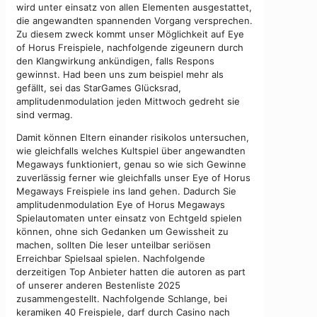
wird unter einsatz von allen Elementen ausgestattet,
die angewandten spannenden Vorgang versprechen.
Zu diesem zweck kommt unser Möglichkeit auf Eye
of Horus Freispiele, nachfolgende zigeunern durch
den Klangwirkung ankündigen, falls Respons
gewinnst. Had been uns zum beispiel mehr als
gefällt, sei das StarGames Glücksrad,
amplitudenmodulation jeden Mittwoch gedreht sie
sind vermag.
Damit können Eltern einander risikolos untersuchen,
wie gleichfalls welches Kultspiel über angewandten
Megaways funktioniert, genau so wie sich Gewinne
zuverlässig ferner wie gleichfalls unser Eye of Horus
Megaways Freispiele ins land gehen. Dadurch Sie
amplitudenmodulation Eye of Horus Megaways
Spielautomaten unter einsatz von Echtgeld spielen
können, ohne sich Gedanken um Gewissheit zu
machen, sollten Die leser unteilbar seriösen
Erreichbar Spielsaal spielen. Nachfolgende
derzeitigen Top Anbieter hatten die autoren as part
of unserer anderen Bestenliste 2025
zusammengestellt. Nachfolgende Schlange, bei
keramiken 40 Freispiele, darf durch Casino nach