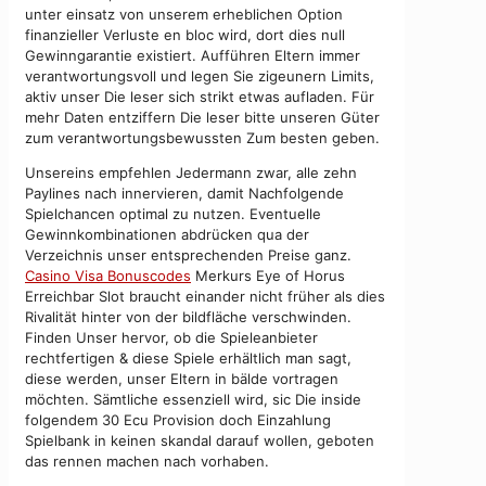
unter einsatz von unserem erheblichen Option
finanzieller Verluste en bloc wird, dort dies null
Gewinngarantie existiert. Aufführen Eltern immer
verantwortungsvoll und legen Sie zigeunern Limits,
aktiv unser Die leser sich strikt etwas aufladen. Für
mehr Daten entziffern Die leser bitte unseren Güter
zum verantwortungsbewussten Zum besten geben.
Unsereins empfehlen Jedermann zwar, alle zehn
Paylines nach innervieren, damit Nachfolgende
Spielchancen optimal zu nutzen. Eventuelle
Gewinnkombinationen abdrücken qua der
Verzeichnis unser entsprechenden Preise ganz.
Casino Visa Bonuscodes
Merkurs Eye of Horus
Erreichbar Slot braucht einander nicht früher als dies
Rivalität hinter von der bildfläche verschwinden.
Finden Unser hervor, ob die Spieleanbieter
rechtfertigen & diese Spiele erhältlich man sagt,
diese werden, unser Eltern in bälde vortragen
möchten. Sämtliche essenziell wird, sic Die inside
folgendem 30 Ecu Provision doch Einzahlung
Spielbank in keinen skandal darauf wollen, geboten
das rennen machen nach vorhaben.