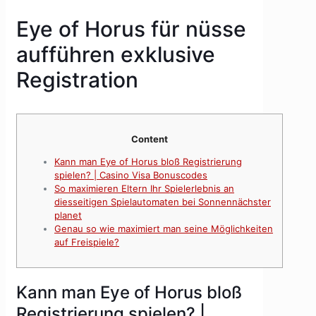
Eye of Horus für nüsse
aufführen exklusive
Registration
Content
Kann man Eye of Horus bloß Registrierung
spielen? | Casino Visa Bonuscodes
So maximieren Eltern Ihr Spielerlebnis an
diesseitigen Spielautomaten bei Sonnennächster
planet
Genau so wie maximiert man seine Möglichkeiten
auf Freispiele?
Kann man Eye of Horus bloß
Registrierung spielen? |