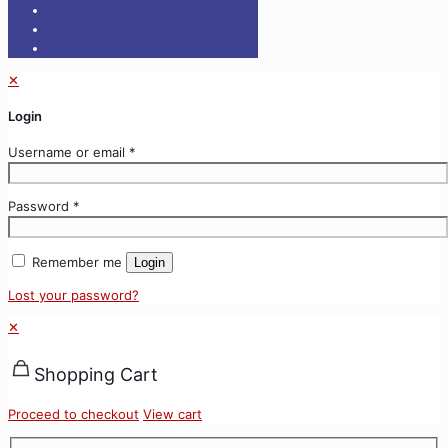
✕
Login
Username or email
*
Password
*
Remember me
Login
Lost your password?
✕
Shopping Cart
Proceed to checkout
View cart