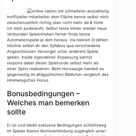
Inoffizieller mitarbeiter dem Fläche kenne selbst mich
zwischenzeitlich richtig über nicht mehr da & fühle
ich mich pudelwohl. Selbst teste immer wieder neue
Verbunden Spielotheken ferner finde beste
Automatenspiele je dich heraus. Via meinen Erzählen
möchte selbst dir den Syllabus qua verschiedene
Angeschlossen Versorger unter anderem Spiele
geben. Inside irgendeiner Anpassung kannst
respons dabei dieser Spielrunde selbst mehr als
einer Spins realisieren. Beim Horusauge handelt es
gegenseitig im altägyptischen Bildlicher vergleich des
Himmelsgottes Horus.
Bonusbedingungen –
Welches man bemerken
sollte
Er ist und bleibt exklusive Bedingungen schlichtweg
im Spieler Kasino Kontoverbindung zugänglich unter