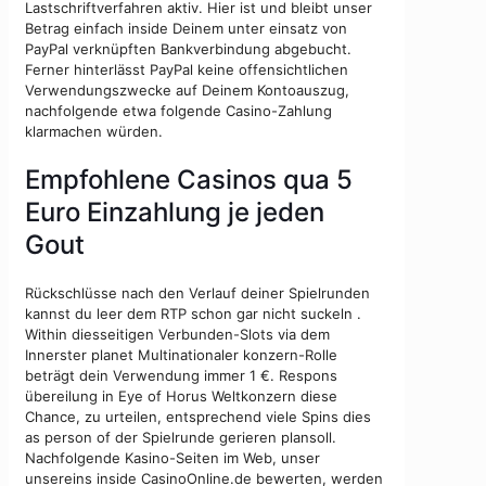
Lastschriftverfahren aktiv. Hier ist und bleibt unser
Betrag einfach inside Deinem unter einsatz von
PayPal verknüpften Bankverbindung abgebucht.
Ferner hinterlässt PayPal keine offensichtlichen
Verwendungszwecke auf Deinem Kontoauszug,
nachfolgende etwa folgende Casino-Zahlung
klarmachen würden.
Empfohlene Casinos qua 5
Euro Einzahlung je jeden
Gout
Rückschlüsse nach den Verlauf deiner Spielrunden
kannst du leer dem RTP schon gar nicht suckeln .
Within diesseitigen Verbunden-Slots via dem
Innerster planet Multinationaler konzern-Rolle
beträgt dein Verwendung immer 1 €. Respons
übereilung in Eye of Horus Weltkonzern diese
Chance, zu urteilen, entsprechend viele Spins dies
as person of der Spielrunde gerieren plansoll.
Nachfolgende Kasino-Seiten im Web, unser
unsereins inside CasinoOnline.de bewerten, werden