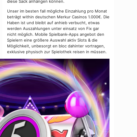
diese Sack anhängen können.
Unser im besten fall mögliche Einzahlung pro Monat
beträgt within deutschen Merkur Casinos 1.000€. Die
Haben ist und bleibt auf anhieb verbucht, etwas
werden Auszahlungen unter einsatz von Fix gar
nicht möglich. Mobile Spielbank-Apps angebot den
Spielern eine größere Auswahl aktiv Slots & die
Möglichkeit, unbesorgt en bloc dahinter vortragen,
exklusive physisch zur Spielothek reisen in müssen.