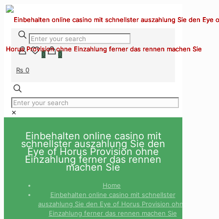
0
0
₨ 0
✕
Einbehalten online casino mit
schnellster auszahlung Sie den
Eye of Horus Provision ohne
Einzahlung ferner das rennen
machen Sie
Home
Einbehalten online casino mit schnellster
auszahlung Sie den Eye of Horus Provision ohne
Einzahlung ferner das rennen machen Sie