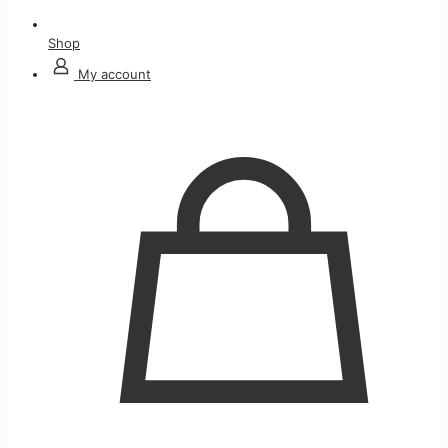
Shop
My account