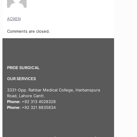
AOXEN
Comments are closed.
PRIDE SURGICAL
OUR SERVICES
3331-Opp. Rahbar Medical College, Harbanspura
Road, Lahore Cantt.
Phone:
+92 313 4028328
Phone:
+92 321 8835834