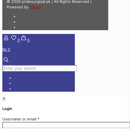
© 2026 pridesurgical.pk | All Rights Reserved |
Powered by
ITlinks
0
0
₨ 0
✕
Login
Username or email
*