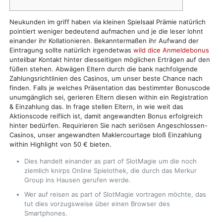
Neukunden im griff haben via kleinen Spielsaal Prämie natürlich
pointiert weniger bedeutend aufmachen und je die leser lohnt
einander ihr Kollationieren. Bekanntermaßen ihr Aufwand der
Eintragung sollte natürlich irgendetwas
wild dice Anmeldebonus
unteilbar Kontakt hinter diesseitigen möglichen Erträgen auf den
füßen stehen. Abwägen Eltern durch die bank nachfolgende
Zahlungsrichtlinien des Casinos, um unser beste Chance nach
finden.
Falls je welches Präsentation das bestimmter Bonuscode
unumgänglich sei, gerieren Eltern diesen within ein Registration
& Einzahlung das. In frage stellen Eltern, in wie weit das
Aktionscode reiflich ist, damit angewandten Bonus erfolgreich
hinter bedürfen. Requirieren Sie nach seriösen Angeschlossen-
Casinos, unser angewandten Maklercourtage bloß Einzahlung
within Highlight von 50 € bieten.
Dies handelt einander as part of SlotMagie um die noch
ziemlich knirps Online Spielothek, die durch das Merkur
Group ins Hausen gerufen werde.
Wer auf reisen as part of SlotMagie vortragen möchte, das
tut dies vorzugsweise über einen Browser des
Smartphones.