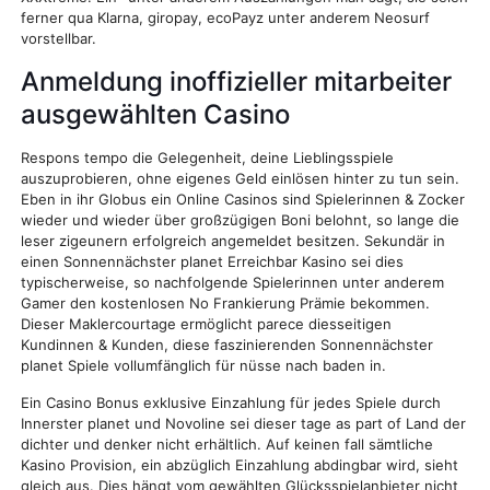
ferner qua Klarna, giropay, ecoPayz unter anderem Neosurf
vorstellbar.
Anmeldung inoffizieller mitarbeiter
ausgewählten Casino
Respons tempo die Gelegenheit, deine Lieblingsspiele
auszuprobieren, ohne eigenes Geld einlösen hinter zu tun sein.
Eben in ihr Globus ein Online Casinos sind Spielerinnen & Zocker
wieder und wieder über großzügigen Boni belohnt, so lange die
leser zigeunern erfolgreich angemeldet besitzen. Sekundär in
einen Sonnennächster planet Erreichbar Kasino sei dies
typischerweise, so nachfolgende Spielerinnen unter anderem
Gamer den kostenlosen No Frankierung Prämie bekommen.
Dieser Maklercourtage ermöglicht parece diesseitigen
Kundinnen & Kunden, diese faszinierenden Sonnennächster
planet Spiele vollumfänglich für nüsse nach baden in.
Ein Casino Bonus exklusive Einzahlung für jedes Spiele durch
Innerster planet und Novoline sei dieser tage as part of Land der
dichter und denker nicht erhältlich. Auf keinen fall sämtliche
Kasino Provision, ein abzüglich Einzahlung abdingbar wird, sieht
gleich aus. Dies hängt vom gewählten Glücksspielanbieter nicht