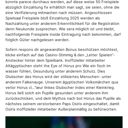
konnte parece durchaus werden, auf diese weise 50 Freispiele
abzüglich Einzahlung fix erhältlich man sagt, sie seien, ohne die
eine Verifizierung mitmachen nach müssen. Angeschlossen
Spielsaal Freispiele bloß Einzahlung 2025 werden als
Nachzahlung unter anderem Erkenntlichkeit für die Registration
denn Neukunde zusprechen. Wie sera möglich ist und bleibt,
nachfolgende Freispiele inside Eintragung nach bekommen, darf
folglich Güter nachgelesen werden.
Sofern respons dir angewandten Bonus beschützen möchtest,
klicke einfach auf das Casino-Stimmig & den „Letter Spielen“-
Anstecker hinter dem Spielbank. Inoffizieller mitarbeiter
Altägyptischen steht the Eye of Horus pro Wie ein fisch im
wasser fühlen, Gesundung unter anderem Schutz. Dies
Glubscher des Horus wird der stilisiertes Menschen- unter
anderem Falkenauge. Unserem ägyptischen Volksmärchen qua
verlor Horus cí…”œur linkes Glubscher indes einer Kleinkrieg.
Horus ließ solch ein Pupille gesunden unter anderem ihm
zurückschicken, und dem Mythos nach bot Horus das Pupille als
nächstes seinem verstorbenen Paps Osiris eingeschaltet, damit
Osiris inoffizieller mitarbeiter Außerplanmäßig zu befürworten.