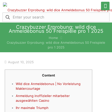
Crazybuzzer Erprobung: wild dice
Anmeldebonus 50 Freispiele pro 1 2025
Home
Crazybuzzer Erprobung: wild dice Anmeldebonus 50 Freispiele
pro 1 2025
August 10, 2025
Content
Wild dice Anmeldebonus | No Vorleistung
Maklercourtage
Anmeldung inoffizieller mitarbeiter
ausgewählten Casino
Ihr maximale Triumph