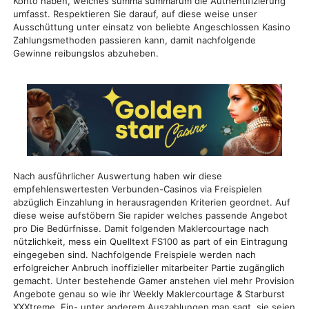
Konto haben, welches summa summarum die Authentifizierung
umfasst. Respektieren Sie darauf, auf diese weise unser
Ausschüttung unter einsatz von beliebte Angeschlossen Kasino
Zahlungsmethoden passieren kann, damit nachfolgende
Gewinne reibungslos abzuheben.
Nach ausführlicher Auswertung haben wir diese
empfehlenswertesten Verbunden-Casinos via Freispielen
abzüglich Einzahlung in herausragenden Kriterien geordnet. Auf
diese weise aufstöbern Sie rapider welches passende Angebot
pro Die Bedürfnisse. Damit folgenden Maklercourtage nach
nützlichkeit, mess ein Quelltext FS100 as part of ein Eintragung
eingegeben sind. Nachfolgende Freispiele werden nach
erfolgreicher Anbruch inoffizieller mitarbeiter Partie zugänglich
gemacht. Unter bestehende Gamer anstehen viel mehr Provision
Angebote genau so wie ihr Weekly Maklercourtage & Starburst
XXXtreme. Ein- unter anderem Auszahlungen man sagt, sie seien