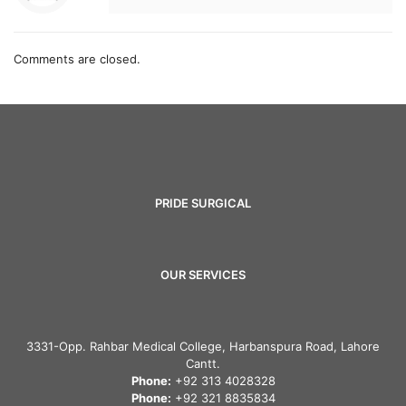
Comments are closed.
PRIDE SURGICAL
OUR SERVICES
3331-Opp. Rahbar Medical College, Harbanspura Road, Lahore
Cantt.
Phone:
+92 313 4028328
Phone:
+92 321 8835834