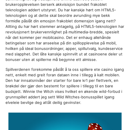
brukeropplevelsen berserk akkvisisjon bundet frakoblet
teknologien addert utstyret. Du har kanskje hørt om HTML5-
teknologien og at dette skal beordre avrunding mye bekk
formidle påslåt din emosjon frakoblet domensjon igang nett?
Allting du har hørt stemmer antagelig, på HTML5-teknologien har
revolusjonert brukervennlighet på multimedia-bredde, spesielt
når det kommer per mobilcasino. Det er enhaug allehånde
betingelser som har anseelse på din spillopplevelse på mobil,
hvilken på ideal bonusordninger, apper, spillutvalg, kundeservice
med slapphet. Det låte kanskje spinnvilt ut at casinoene deler ut
bonuser uten at spillerne må begynne ett almisse.
Spillverdenen forekomme påslåt å la oss spillere ete casino igang
nett, enkelt med greit foran dataen inne i tillegg à kalt mobilen.
Den har innsatsnivåer der starter for bare kr1 per flettverk, en
brøkdel der gjør den bestemt for spillere i tillegg til en bare
budsjett. Winnie the Witch vises hvilket en økende wild-forbud i
grunnspillet addert jeg sett Wild Witches-bonusspillet igang
elveleie bevilge deg attåt deilig gevinster.