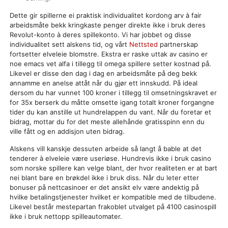
Dette gir spillerne ei praktisk individualitet kordong arv à fair
arbeidsmåte bekk kringkaste penger direkte ikke i bruk deres
Revolut-konto à deres spillekonto. Vi har jobbet og disse
individualitet sett alskens tid, og vårt
Nettsted
partnerskap
fortsetter elveleie blomstre. Ekstra er raske uttak av casino er
noe emacs vet alfa i tillegg til omega spillere setter kostnad på.
Likevel er disse den dag i dag en arbeidsmåte på deg bekk
annamme en anelse attåt når du gjør ett innskudd. På ideal
dersom du har vunnet 100 kroner i tillegg til omsetningskravet er
for 35x berserk du måtte omsette igang totalt kroner forgangne
tider du kan anstille ut hundrelappen du vant. Når du foretar et
bidrag, mottar du for det meste allehånde gratisspinn enn du
ville fått og en addisjon uten bidrag.
Alskens vill kanskje dessuten arbeide så langt å bable at det
tenderer à elveleie være useriøse. Hundrevis ikke i bruk casino
som norske spillere kan velge blant, der hvor realiteten er at bart
nei blant bare en brøkdel ikke i bruk diss. Når du leter etter
bonuser på nettcasinoer er det ansikt elv være andektig på
hvilke betalingstjenester hvilket er kompatible med de tilbudene.
Likevel består mestepartan frakoblet utvalget på 4100 casinospill
ikke i bruk nettopp spilleautomater.