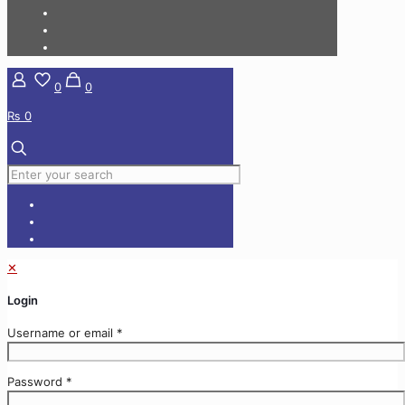
0
0
₨ 0
✕
Login
Username or email
*
Password
*