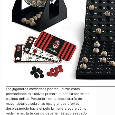
Las jugadores mexicanos podrán utilizar estas
promociones exclusivas primero el pericia acerca de
casinos online. Posteriormente, encontrarás de
mayor detalles sobre las más grandes ofertas
desplazándolo hacia el pelo la manera sobre cómo
reclamarlas. Este casino deberían estado alrededor