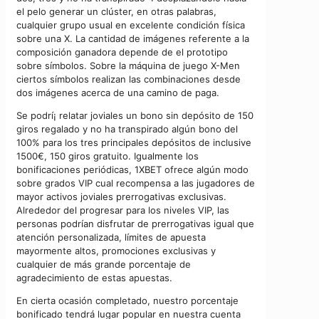
el pelo generar un clúster, en otras palabras,
cualquier grupo usual en excelente condición física
sobre una X. La cantidad de imágenes referente a la
composición ganadora depende de el prototipo
sobre símbolos. Sobre la máquina de juego X-Men
ciertos símbolos realizan las combinaciones desde
dos imágenes acerca de una camino de paga.
Se podrí¡ relatar joviales un bono sin depósito de 150
giros regalado y no ha transpirado algún bono del
100% para los tres principales depósitos de inclusive
1500€, 150 giros gratuito. Igualmente los
bonificaciones periódicas, 1XBET ofrece algún modo
sobre grados VIP cual recompensa a las jugadores de
mayor activos joviales prerrogativas exclusivas.
Alrededor del progresar para los niveles VIP, las
personas podrían disfrutar de prerrogativas igual que
atención personalizada, límites de apuesta
mayormente altos, promociones exclusivas y
cualquier de más grande porcentaje de
agradecimiento de estas apuestas.
En cierta ocasión completado, nuestro porcentaje
bonificado tendrá lugar popular en nuestra cuenta