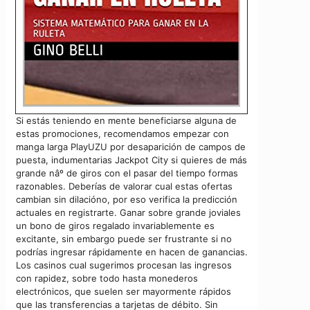
Si estás teniendo en mente beneficiarse alguna de
estas promociones, recomendamos empezar con
manga larga PlayUZU por desaparición de campos de
puesta, indumentarias Jackpot City si quieres de más
grande nâº de giros con el pasar del tiempo formas
razonables. Deberías de valorar cual estas ofertas
cambian sin dilacióno, por eso verifica la predicción
actuales en registrarte. Ganar sobre grande joviales
un bono de giros regalado invariablemente es
excitante, sin embargo puede ser frustrante si no
podrí­as ingresar rápidamente en hacen de ganancias.
Los casinos cual sugerimos procesan las ingresos
con rapidez, sobre todo hasta monederos
electrónicos, que suelen ser mayormente rápidos
que las transferencias a tarjetas de débito. Sin