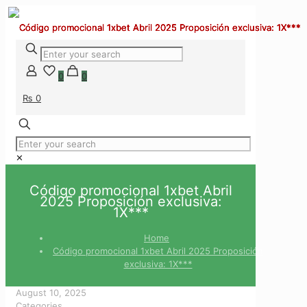
0
0
₨ 0
✕
Código promocional 1xbet Abril
2025 Proposición exclusiva:
1X***
Home
Código promocional 1xbet Abril 2025 Proposición
exclusiva: 1X***
August 10, 2025
Categories