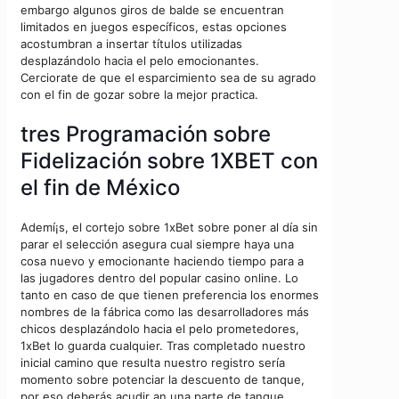
embargo algunos giros de balde se encuentran
limitados en juegos específicos, estas opciones
acostumbran a insertar títulos utilizadas
desplazándolo hacia el pelo emocionantes.
Cerciorate de que el esparcimiento sea de su agrado
con el fin de gozar sobre la mejor practica.
tres Programación sobre
Fidelización sobre 1XBET con
el fin de México
Ademí¡s, el cortejo sobre 1xBet sobre poner al día sin
parar el selección asegura cual siempre haya una
cosa nuevo y emocionante haciendo tiempo para a
las jugadores dentro del popular casino online. Lo
tanto en caso de que tienen preferencia los enormes
nombres de la fábrica como las desarrolladores más
chicos desplazándolo hacia el pelo prometedores,
1xBet lo guarda cualquier. Tras completado nuestro
inicial camino que resulta nuestro registro serí­a
momento sobre potenciar la descuento de tanque,
por eso deberás acudir an una parte de tanque