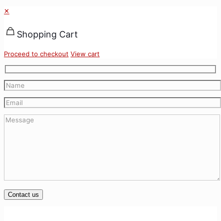
✕
Shopping Cart
Proceed to checkout
View cart