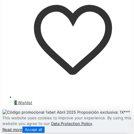
0
Wishlist
This website uses cookies to improve your experience. By using this
website you agree to our
Data Protection Policy
.
Read more
Accept all