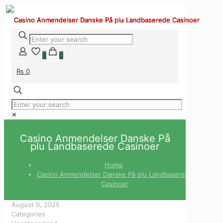
0
0
₨ 0
✕
Casino Anmendelser Danske På
plu Landbaserede Casinoer
Home
Casino Anmendelser Danske På plu Landbaserede
Casinoer
August 9, 2025
Categories