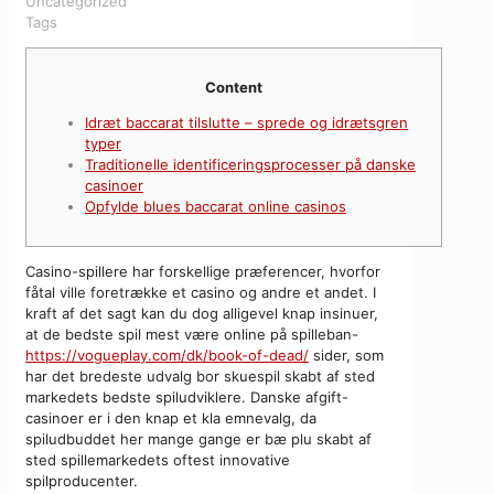
Uncategorized
Tags
Content
Idræt baccarat tilslutte – sprede og idrætsgren
typer
Traditionelle identificeringsprocesser på danske
casinoer
Opfylde blues baccarat online casinos
Casino-spillere har forskellige præferencer, hvorfor
fåtal ville foretrække et casino og andre et andet. I
kraft af det sagt kan du dog alligevel knap insinuer,
at de bedste spil mest være online på spilleban-
https://vogueplay.com/dk/book-of-dead/
sider, som
har det bredeste udvalg bor skuespil skabt af sted
markedets bedste spiludviklere.
Danske afgift-
casinoer er i den knap et kla emnevalg, da
spiludbuddet her mange gange er bæ plu skabt af
sted spillemarkedets oftest innovative
spilproducenter.