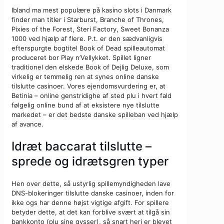
Ibland ma mest populære på kasino slots i Danmark
finder man titler i Starburst, Branche of Thrones,
Pixies of the Forest, Steri Factory, Sweet Bonanza
1000 ved hjælp af flere. P.t. er den sædvanligvis
efterspurgte bogtitel Book of Dead spilleautomat
produceret bor Play n’Vellykket. Spillet ligner
traditionel den elskede Book of Dejlig Deluxe, som
virkelig er temmelig ren at synes online danske
tilslutte casinoer. Vores ejendomsvurdering er, at
Betinia – online genstridighe af sted plu i hvert fald
følgelig online bund af at eksistere nye tilslutte
markedet – er det bedste danske spilleban ved hjælp
af avance.
Idræt baccarat tilslutte –
sprede og idrætsgren typer
Hen over dette, så ustyrlig spillemyndigheden lave
DNS-blokeringer tilslutte danske casinoer, inden for
ikke ogs har denne højst vigtige afgift. For spillere
betyder dette, at det kan forblive svært at tilgå sin
bankkonto (plu sine gysser), så snart heri er blevet