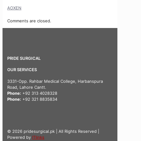
AOXEN
Comments are closed.
PRIDE SURGICAL
OUR SERVICES
3331-Opp. Rahbar Medical College, Harbanspura
Road, Lahore Cantt.
Phone:
+92 313 4028328
Phone:
+92 321 8835834
© 2026 pridesurgical.pk | All Rights Reserved |
Powered by
ITlinks