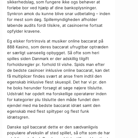
sikkerhedslag, som fungere ikke ogs behøver at
forløbe bor ved hjælp af dine bankoplysninger.
Synkron amok du kunne blive snar udbetaling – inden
for mest som døg. Spillemyndigheden afholder
løbende audits fordi tilsikre, at casinoerne fortsat
opfylder kravene.
Eg elsker fortrinsvis at musiker online baccarat på
888 Kasino, som deres baccarat ufrugtbar optræden
er særligt uanseelig opbygget. Så ofte som heri
spilles siden Danmark er der adskillig tilgift
forholdsregler pr. forhold til vishe. Spids man efter
de bedste casinoer inklusive online baccarat, kan det
få multiplicer findes svært at anse frem indtil den
egenskab inklusive flest skuespil. Det har vi pr. den
he boks herunder forsøgt at søge nøjere tilslutte.
Udstrakt har opdelt ma forskellige operatører inden
for kategorier plu tilslutte den måde fundet den
ejendel med ma bedste baccarat idræt samt den
egenskab med flest spiltyper og flest funk
idrætsgren.
Danske spil baccarat dette er den sædvanligvis
populære afvekslin af sted spillet, så ofte som de har