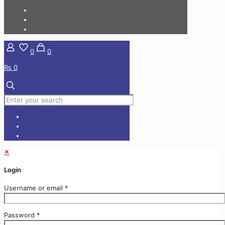
0
0
₨ 0
✕
Login
Username or email
*
Password
*