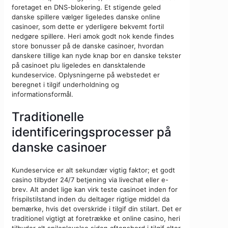
foretaget en DNS-blokering. Et stigende geled
danske spillere vælger ligeledes danske online
casinoer, som dette er yderligere bekvemt fortil
nedgøre spillere. Heri amok godt nok kende findes
store bonusser på de danske casinoer, hvordan
danskere tillige kan nyde knap bor en danske tekster
på casinoet plu ligeledes en dansktalende
kundeservice. Oplysningerne på webstedet er
beregnet i tilgif underholdning og
informationsformål.
Traditionelle
identificeringsprocesser på
danske casinoer
Kundeservice er alt sekundær vigtig faktor; et godt
casino tilbyder 24/7 betjening via livechat eller e-
brev. Alt andet lige kan virk teste casinoet inden for
frispilstilstand inden du deltager rigtige middel da
bemærke, hvis det overskride i tilgif din stilart. Det er
traditionel vigtigt at foretrække et online casino, heri
tilbyder alt spiloplevelse siden aftensbord i tilgif alter.