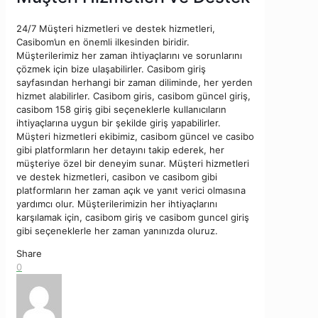
24/7 Müşteri hizmetleri ve destek hizmetleri,
Casibom’un en önemli ilkesinden biridir.
Müşterilerimiz her zaman ihtiyaçlarını ve sorunlarını
çözmek için bize ulaşabilirler. Casibom giriş
sayfasından herhangi bir zaman diliminde, her yerden
hizmet alabilirler. Casibom giris, casibom güncel giriş,
casibom 158 giriş gibi seçeneklerle kullanıcıların
ihtiyaçlarına uygun bir şekilde giriş yapabilirler.
Müşteri hizmetleri ekibimiz, casibom güncel ve casibo
gibi platformların her detayını takip ederek, her
müşteriye özel bir deneyim sunar. Müşteri hizmetleri
ve destek hizmetleri, casibon ve casibom gibi
platformların her zaman açık ve yanıt verici olmasına
yardımcı olur. Müşterilerimizin her ihtiyaçlarını
karşılamak için, casibom giriş ve casibom guncel giriş
gibi seçeneklerle her zaman yanınızda oluruz.
Share
0