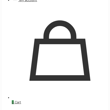
0
Cart