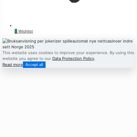
0
Wishlist
This website uses cookies to improve your experience. By using this
website you agree to our
Data Protection Policy
.
Read more
Accept all