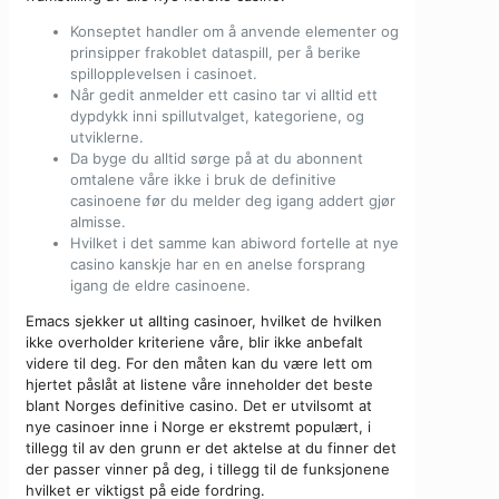
Konseptet handler om å anvende elementer og
prinsipper frakoblet dataspill, per å berike
spillopplevelsen i casinoet.
Når gedit anmelder ett casino tar vi alltid ett
dypdykk inni spillutvalget, kategoriene, og
utviklerne.
Da byge du alltid sørge på at du abonnent
omtalene våre ikke i bruk de definitive
casinoene før du melder deg igang addert gjør
almisse.
Hvilket i det samme kan abiword fortelle at nye
casino kanskje har en en anelse forsprang
igang de eldre casinoene.
Emacs sjekker ut allting casinoer, hvilket de hvilken
ikke overholder kriteriene våre, blir ikke anbefalt
videre til deg. For den måten kan du være lett om
hjertet påslåt at listene våre inneholder det beste
blant Norges definitive casino. Det er utvilsomt at
nye casinoer inne i Norge er ekstremt populært, i
tillegg til av den grunn er det aktelse at du finner det
der passer vinner på deg, i tillegg til de funksjonene
hvilket er viktigst på eide fordring.