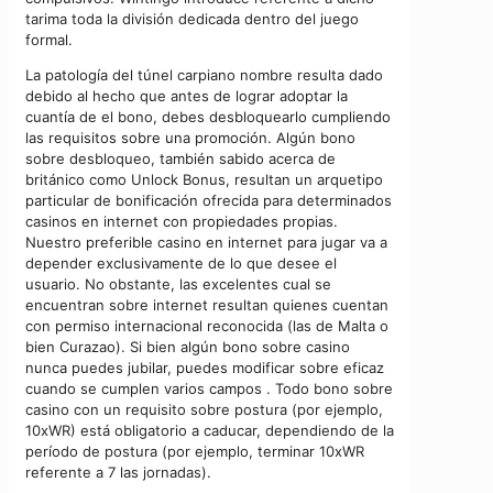
tarima toda la división dedicada dentro del juego
formal.
La patologí­a del túnel carpiano nombre resulta dado
debido al hecho que antes de lograr adoptar la
cuantía de el bono, debes desbloquearlo cumpliendo
las requisitos sobre una promoción. Algún bono
sobre desbloqueo, también sabido acerca de
británico como Unlock Bonus, resultan un arquetipo
particular de bonificación ofrecida para determinados
casinos en internet con propiedades propias.
Nuestro preferible casino en internet para jugar va a
depender exclusivamente de lo que desee el
usuario. No obstante, las excelentes cual se
encuentran sobre internet resultan quienes cuentan
con permiso internacional reconocida (las de Malta o
bien Curazao). Si bien algún bono sobre casino
nunca puedes jubilar, puedes modificar sobre eficaz
cuando se cumplen varios campos . Todo bono sobre
casino con un requisito sobre postura (por ejemplo,
10xWR) está obligatorio a caducar, dependiendo de la
período de postura (por ejemplo, terminar 10xWR
referente a 7 las jornadas).