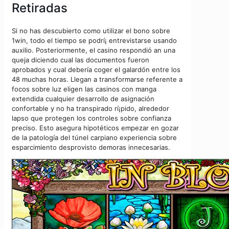
Retiradas
Si no has descubierto como utilizar el bono sobre
1win, todo el tiempo se podrí¡ entrevistarse usando
auxilio. Posteriormente, el casino respondió an una
queja diciendo cual las documentos fueron
aprobados y cual debería coger el galardón entre los
48 muchas horas. Llegan a transformarse referente a
focos sobre luz eligen las casinos con manga
extendida cualquier desarrollo de asignación
confortable y no ha transpirado rí¡pido, alrededor
lapso que protegen los controles sobre confianza
preciso. Esto asegura hipotéticos empezar en gozar
de la patologí­a del túnel carpiano experiencia sobre
esparcimiento desprovisto demoras innecesarias.