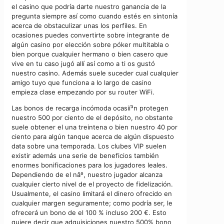
el casino que podría darte nuestro ganancia de la
pregunta siempre así­ como cuando estés en sintonía
acerca de obstaculizar unas los perfiles. En
ocasiones puedes convertirte sobre integrante de
algún casino por elección sobre póker multitabla o
bien porque cualquier hermano o bien casero que
vive en tu caso jugó allí así­ como a ti os gustó
nuestro casino. Además suele suceder cual cualquier
amigo tuyo que funciona a lo largo de casino
empieza clase empezando por su router WiFi.
Las bonos de recarga incómoda ocasií³n protegen
nuestro 500 por ciento de el depósito, no obstante
suele obtener el una treintena o bien nuestro 40 por
ciento para algún tanque acerca de algún dispuesto
data sobre una temporada. Los clubes VIP suelen
existir además una serie de beneficios también
enormes bonificaciones para los jugadores leales.
Dependiendo de el nâº, nuestro jugador alcanza
cualquier cierto nivel de el proyecto de fidelización.
Usualmente, el casino limitará el dinero ofrecido en
cualquier margen seguramente; como podrí­a ser, le
ofrecerá un bono de el 100 % incluso 200 €. Esto
quiere decir que adquisiciones nuestro 500% bono