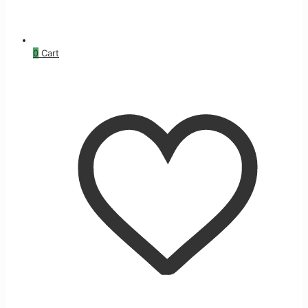
0
Cart