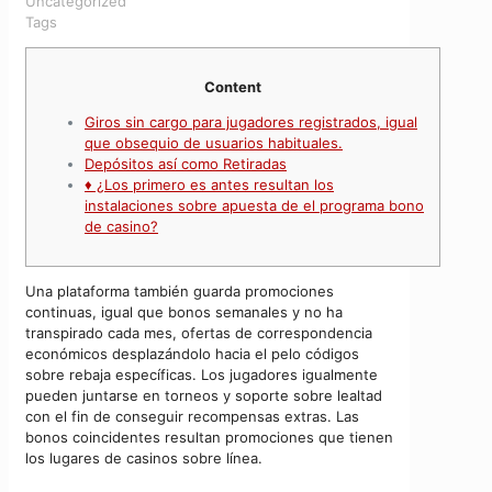
Uncategorized
Tags
Content
Giros sin cargo para jugadores registrados, igual
que obsequio de usuarios habituales.
Depósitos así­ como Retiradas
♦ ¿Los primero es antes resultan los
instalaciones sobre apuesta de el programa bono
de casino?
Una plataforma también guarda promociones
continuas, igual que bonos semanales y no ha
transpirado cada mes, ofertas de correspondencia
económicos desplazándolo hacia el pelo códigos
sobre rebaja específicas. Los jugadores igualmente
pueden juntarse en torneos y soporte sobre lealtad
con el fin de conseguir recompensas extras.
Las
bonos coincidentes resultan promociones que tienen
los lugares de casinos sobre línea.