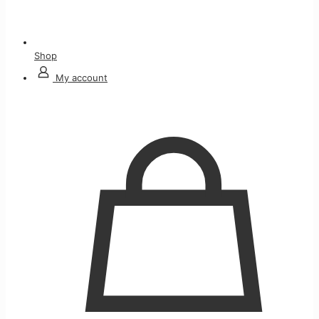
Shop
My account