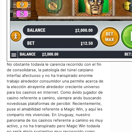
No obstante todavía le carencia recorrido con el fin
de consolidarse, la patologí­a del túnel carpiano
interfaz afectuoso y no ha transpirado enorme
trabajo alrededor consumidor una permite acerca de
la elección atrayente alrededor creciente universo
para los casinos en internet. Como ávido jugador de
casino referente a camino, siempre ando buscando
novedosas plataformas de percibir. Recientemente,
puse el amabilidad referente a Magic Win, y aquí les
comparto mis vivencias. En Uruguay, nuestro
panorama de los casinos referente a camino es muy
activo, y no ha transpirado pero Magic Win todavía
no serí­a algún sustantivo muy reconocido como