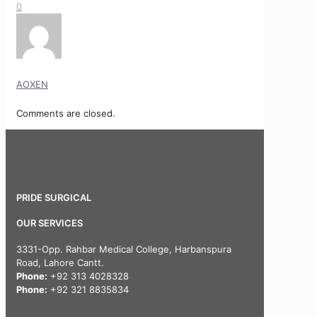
0
AOXEN
Comments are closed.
PRIDE SURGICAL
OUR SERVICES
3331-Opp. Rahbar Medical College, Harbanspura
Road, Lahore Cantt.
Phone:
+92 313 4028328
Phone:
+92 321 8835834