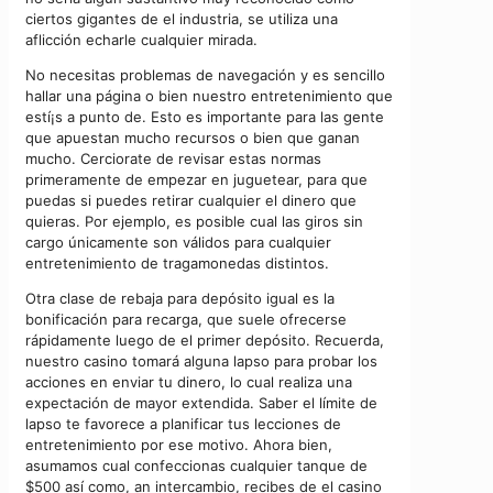
ciertos gigantes de el industria, se utiliza una
aflicción echarle cualquier mirada.
No necesitas problemas de navegación y es sencillo
hallar una página o bien nuestro entretenimiento que
estí¡s a punto de. Esto es importante para las gente
que apuestan mucho recursos o bien que ganan
mucho. Cerciorate de revisar estas normas
primeramente de empezar en juguetear, para que
puedas si puedes retirar cualquier el dinero que
quieras. Por ejemplo, es posible cual las giros sin
cargo únicamente son válidos para cualquier
entretenimiento de tragamonedas distintos.
Otra clase de rebaja para depósito igual es la
bonificación para recarga, que suele ofrecerse
rápidamente luego de el primer depósito. Recuerda,
nuestro casino tomará alguna lapso para probar los
acciones en enviar tu dinero, lo cual realiza una
expectación de mayor extendida. Saber el límite de
lapso te favorece a planificar tus lecciones de
entretenimiento por ese motivo. Ahora bien,
asumamos cual confeccionas cualquier tanque de
$500 así­ como, an intercambio, recibes de el casino