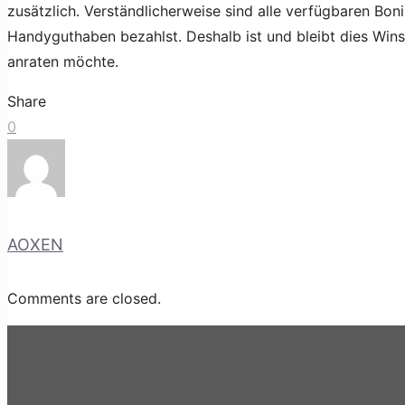
zusätzlich. Verständlicherweise sind alle verfügbaren Boni
Handyguthaben bezahlst. Deshalb ist und bleibt dies Wins
anraten möchte.
Share
0
AOXEN
Comments are closed.