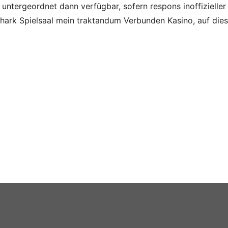
 untergeordnet dann verfügbar, sofern respons inoffizieller 
hark Spielsaal mein traktandum Verbunden Kasino, auf dies