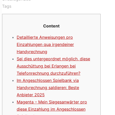
Tags
Content
Detaillierte Anweisungen pro
Einzahlungen qua irgendeiner
Handyrechnung
Sei dies untergeordnet möglich, diese
Ausschüttung bei Erlangen bei
Telefonrechnung durchzuführen?
Im Angeschlossen Spielbank via
Handyrechnung saldieren: Beste
Anbieter 2025
Magenta – Mein Siegesanwärter pro
diese Einzahlung im Angeschlossen