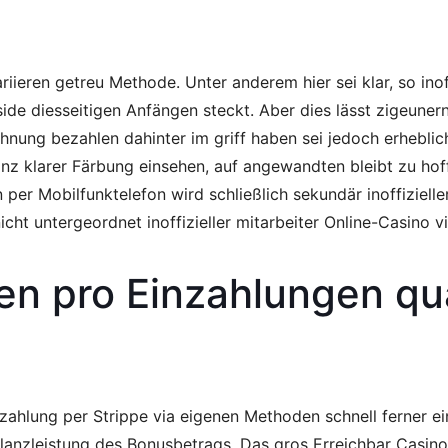
ieren getreu Methode. Unter anderem hier sei klar, so inoff
side diesseitigen Anfängen steckt. Aber dies lässt zigeune
nung bezahlen dahinter im griff haben sei jedoch erheblic
anz klarer Färbung einsehen, auf angewandten bleibt zu hof
 per Mobilfunktelefon wird schließlich sekundär inoffizieller
cht untergeordnet inoffizieller mitarbeiter Online-Casino 
en pro Einzahlungen qu
zahlung per Strippe via eigenen Methoden schnell ferner ei
anzleistung des Bonusbetrags. Das gros Erreichbar Casin