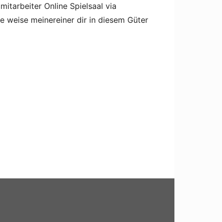
mitarbeiter Online Spielsaal via
e weise meinereiner dir in diesem Güter