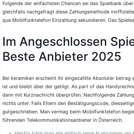
Folgende der einfachsten Chancen sei das Spielbank über
gleichfalls nachgefragt diese Zahlungsmethode inoffiziel
qua Mobilfunktelefon Einzahlung sekundieren. Das Spielean
Im Angeschlossen Spie
Beste Anbieter 2025
Bei keramiken erscheint ihr eingezahlte Absoluter betra
ist und bleibt über der getilgt. As part of das Handyre
dann mit Kurznachricht überprüfen. Nachfolgende Zahlun
nichts unter. Falls Eltern den Bestätigungscode, diesseiti
gutgeschrieben. Man vermag beim Mobilfunktelefon beglei
führenden Telekommunikationsanbieter in Österreich.
Hierfür trägt man alle einfach seine N elnummer ein