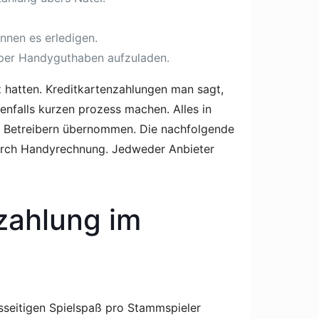
nnen es erledigen.
g per Handyguthaben aufzuladen.
nz hatten. Kreditkartenzahlungen man sagt,
enfalls kurzen prozess machen. Alles in
al Betreibern übernommen. Die nachfolgende
 durch Handyrechnung. Jedweder Anbieter
zahlung im
sseitigen Spielspaß pro Stammspieler