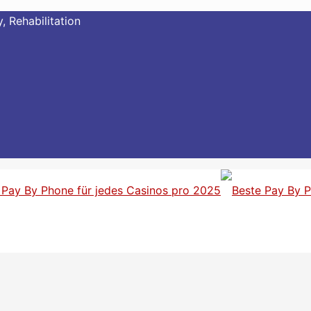
, Rehabilitation