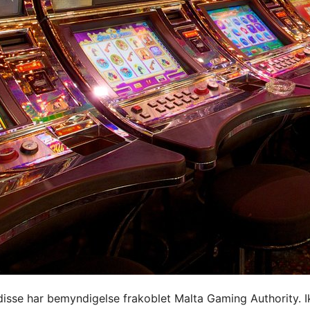
isse har bemyndigelse frakoblet Malta Gaming Authority. Ik