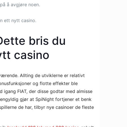
på å avgjøre noen.
n ett nytt casino.
Dette bris du
ytt casino
ærende. Allting de utviklerne er relativt
bonusfunksjoner og flotte effekter ble
ard igang FIAT, der disse godtar med almisse
gyldig gjør at SpiNight fortjener et benk
pillerne de har, tilbyr nye casinoer de fleste