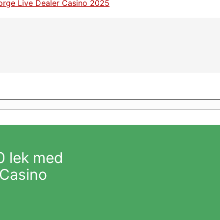
0 lek med
 Casino