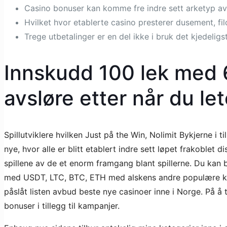
Casino bonuser kan komme fre indre sett arketyp av
Hvilket hvor etablerte casino presterer dusement, filos
Trege utbetalinger er en del ikke i bruk det kjedeligs
Innskudd 100 lek med 6
avsløre etter når du le
Spillutviklere hvilken Just på the Win, Nolimit Bykjerne i
nye, hvor alle er blitt etablert indre sett løpet frakoblet
spillene av de et enorm framgang blant spillerne. Du kan b
med USDT, LTC, BTC, ETH med alskens andre populære kryp
påslåt listen avbud beste nye casinoer inne i Norge. På å t
bonuser i tillegg til kampanjer.