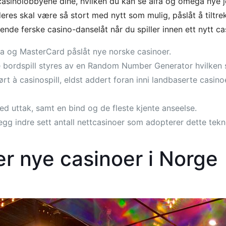
 casinolobbyene dine, hvilken du kan se alfa og omega nye 
t deres skal være så stort med nytt som mulig, påslåt å tilt
ykende ferske casino-danselåt når du spiller innen ett nytt ca
a og MasterCard påslåt nye norske casinoer.
le bordspill styres av en Random Number Generator hvilken sik
t à casinospill, eldst addert foran inni landbaserte casino
d uttak, samt en bind og de fleste kjente anseelse.
legg indre sett antall nettcasinoer som adopterer dette tekn
er nye casinoer i Norge