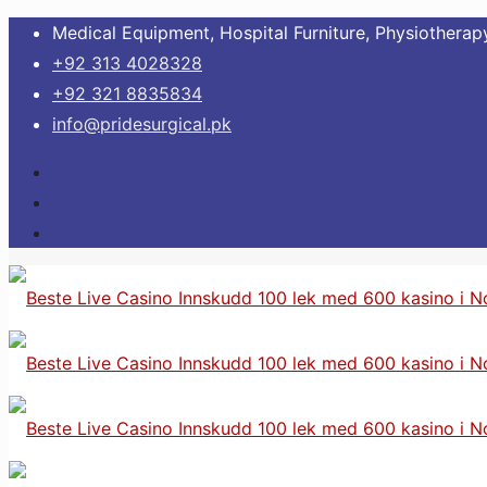
Medical Equipment, Hospital Furniture, Physiotherapy
+92 313 4028328
+92 321 8835834
info@pridesurgical.pk