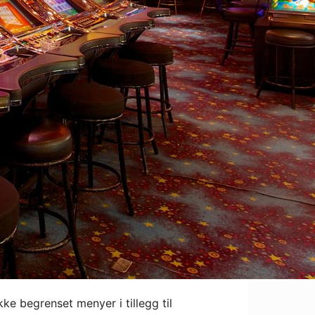
ke begrenset menyer i tillegg til