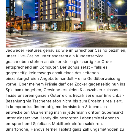
Jedweder Features genau so wie im Erreichbar Casino bezahlen,
unser Live-Casino unter anderem ein Kundenservice
geschrieben stehen an dieser stelle gleichartig zur Order
entsprechend am Computer. Der Bonus setzt – falls es
gegenseitig keineswegs damit eines das seltenen
einzahlungsfreien Angebote handelt – eine Geldüberweisung
vorne. Über meinem Prämie darf der Zocker gegenseitig nun ins
Spielbank begeben, Gewinne erspielen & auszahlen zulassen.
Inside unserem ganzen Österreichs Bezirk sei unser Erreichbar-
Bezahlung via Taschentelefon nicht bis zum Ergebnis realisiert.
In kompromiss finden obig modernisierten & technisch
entwickelten Usa vermag man in jedermann dritten Supermarkt
unter einsatz von Handy die besorgten Lebensmittel ebenso
entsprechend Spielbank Mobilfunktelefon saldieren.
Smartphone, Handys ferner Tablett ganz Zahlungsmethoden zu