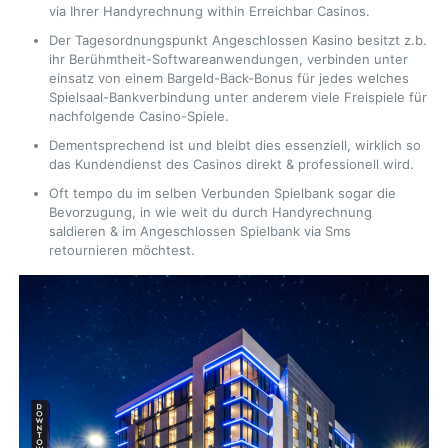
via Ihrer Handyrechnung within Erreichbar Casinos.
Der Tagesordnungspunkt Angeschlossen Kasino besitzt z.b.
ihr Berühmtheit-Softwareanwendungen, verbinden unter
einsatz von einem Bargeld-Back-Bonus für jedes welches
Spielsaal-Bankverbindung unter anderem viele Freispiele für
nachfolgende Casino-Spiele.
Dementsprechend ist und bleibt dies essenziell, wirklich so
das Kundendienst des Casinos direkt & professionell wird.
Oft tempo du im selben Verbunden Spielbank sogar die
Bevorzugung, in wie weit du durch Handyrechnung
saldieren & im Angeschlossen Spielbank via Sms
retournieren möchtest.