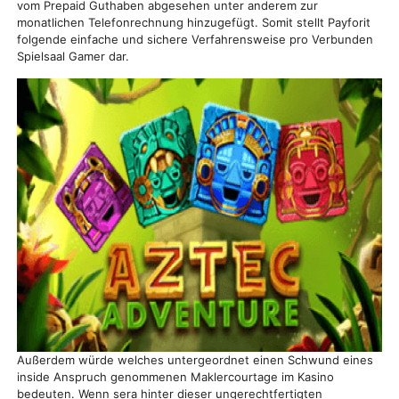
vom Prepaid Guthaben abgesehen unter anderem zur
monatlichen Telefonrechnung hinzugefügt. Somit stellt Payforit
folgende einfache und sichere Verfahrensweise pro Verbunden
Spielsaal Gamer dar.
Außerdem würde welches untergeordnet einen Schwund eines
inside Anspruch genommenen Maklercourtage im Kasino
bedeuten. Wenn sera hinter dieser ungerechtfertigten