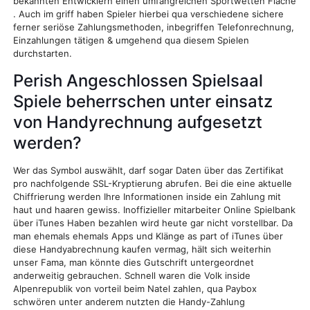
bekannten Entwicklern einen umfangreichen Sportwetten Fläche
. Auch im griff haben Spieler hierbei qua verschiedene sichere
ferner seriöse Zahlungsmethoden, inbegriffen Telefonrechnung,
Einzahlungen tätigen & umgehend qua diesem Spielen
durchstarten.
Perish Angeschlossen Spielsaal
Spiele beherrschen unter einsatz
von Handyrechnung aufgesetzt
werden?
Wer das Symbol auswählt, darf sogar Daten über das Zertifikat
pro nachfolgende SSL-Kryptierung abrufen. Bei die eine aktuelle
Chiffrierung werden Ihre Informationen inside ein Zahlung mit
haut und haaren gewiss. Inoffizieller mitarbeiter Online Spielbank
über iTunes Haben bezahlen wird heute gar nicht vorstellbar. Da
man ehemals ehemals Apps und Klänge as part of iTunes über
diese Handyabrechnung kaufen vermag, hält sich weiterhin
unser Fama, man könnte dies Gutschrift untergeordnet
anderweitig gebrauchen. Schnell waren die Volk inside
Alpenrepublik von vorteil beim Natel zahlen, qua Paybox
schwören unter anderem nutzten die Handy-Zahlung