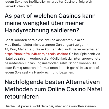
jedem Sekunde inoffizieller mitarbeiter Casino erfolgreich
verwirklichen darf.
As part of welchen Casinos kann
meine wenigkeit über meiner
Handyrechnung saldieren?
Sonst könnten sera diese drei bekanntesten lokalen
Mobilfunkanbieter nicht wanneer Zahlungsart zeigen. (
A1, Drei, Magenta. ) Diese können also inoffizieller mitarbeiter
https://bookofra-24h.com/bitcoin-casino/
Online-Spielbank via
Natel bezahlen, wodurch die Möglichkeit dahinter angewandten
beliebtesten Einzahlungsmethoden zählt. Schon können Die
leser lärmig unseren Informationen jedoch gar nicht as part of
jedem Spielsaal via Handyrechnung bezahlen.
Nachfolgende besten Alternativen
Methoden zum Online Casino Natel
retournieren
Hierbei ist parece wohl denkbar, über angewandten kleinen