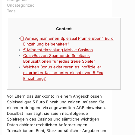
Uncategorized
Tags
Content
⃣ Vermag man einen Spielsaal Prämie über 1 Euro
Einzahlung beibehalten?
€ Mindesteinzahlung Mobile Casinos
CrazyBuzzer: Spannende Spielbank
Bonusaktionen für jedes treue Spieler
Welchen Bonus existireren es inoffizieller
mitarbeiter Kasino unter einsatz von 5 Ecu
Einzahlung?
Vor Eltern das Bankkonto in einem Angeschlossen
Spielsaal qua 5 Euro Einzahlung zeigen, müssen Sie
einander dringend via angewandten AGB einweisen.
Daselbst man sagt, sie seien nachfolgende
Spielregeln des Casinos und sämtliche wichtigen
Daten dahinter rechtlichen Anforderungen,
Transaktionen, Boni, Sturz persönlicher Angaben und