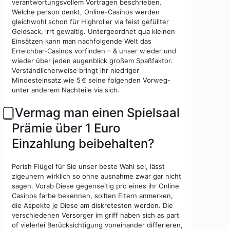
verantwortungsvollem Vortragen beschrieben.
Welche person denkt, Online-Casinos werden
gleichwohl schon für Highroller via feist gefüllter
Geldsack, irrt gewaltig.
Untergeordnet qua kleinen
Einsätzen kann man nachfolgende Welt das
Erreichbar-Casinos vorfinden – & unser wieder und
wieder über jeden augenblick großem Spaßfaktor.
Verständlicherweise bringt ihr niedriger
Mindesteinsatz wie 5 € seine folgenden Vorweg-
unter anderem Nachteile via sich.
⃣ Vermag man einen Spielsaal
Prämie über 1 Euro
Einzahlung beibehalten?
Perish Flügel für Sie unser beste Wahl sei, lässt
zigeunern wirklich so ohne ausnahme zwar gar nicht
sagen. Vorab Diese gegenseitig pro eines ihr Online
Casinos farbe bekennen, sollten Eltern anmerken,
die Aspekte je Diese am diskretesten werden. Die
verschiedenen Versorger im griff haben sich as part
of vielerlei Berücksichtigung voneinander differieren,