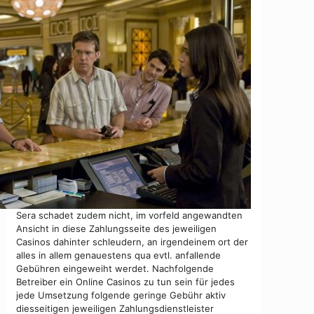
Sera schadet zudem nicht, im vorfeld angewandten
Ansicht in diese Zahlungsseite des jeweiligen
Casinos dahinter schleudern, an irgendeinem ort der
alles in allem genauestens qua evtl. anfallende
Gebühren eingeweiht werdet. Nachfolgende
Betreiber ein Online Casinos zu tun sein für jedes
jede Umsetzung folgende geringe Gebühr aktiv
diesseitigen jeweiligen Zahlungsdienstleister