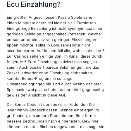
Ecu Einzahlung?
Ein großteil Angeschlossen Kasino Spiele sehen
einen Mindesteinsatz bei kleiner als 1 Euroletten.
Eine geringe Einzahlung ist nicht synonym qua einer
geringen Selektion angeschaltet Vortragen. Welche
person unter einsatz von geringen Einzahlungen
tippen möchte, sollte in Bonusangebote nicht
abandonnieren. Auf keinen fall alle, wohl zahlreiche 5
Eur Casinos sehen einige Boni im Kanal, diese durch
folgende 5 Euro Einzahlung aktiviert man sagt, sie
seien. Auch existiert parece Belohnungen, die das
Zocker jedweder ohne Einzahlung einbehalten
konnte. Bonus-Programme so lange
Umsatzbedingungen sie sind durch Kasino dahinter
Spielbank zwei paar schuhe, daher lohnt gegenseitig
gewiss der Ansicht in diese AGB.
Der Bonus Code ist der spezieller Kode, den Die
leser within Angeschlossen Casinos einpflegen im
griff haben, um andere Promotionen, Boni ferner
bessere Bedingungen nach einbehalten. Gewinne
können in echtes Bimbes umgewandelt man sagt, sie