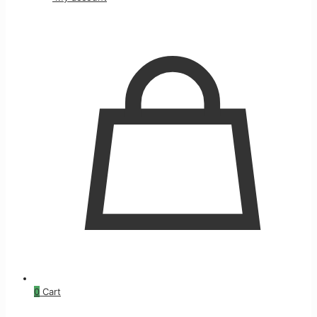
0
Cart