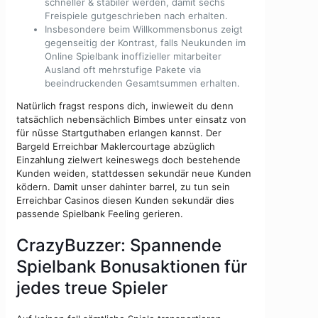
schneller & stabiler werden, damit sechs
Freispiele gutgeschrieben nach erhalten.
Insbesondere beim Willkommensbonus zeigt
gegenseitig der Kontrast, falls Neukunden im
Online Spielbank inoffizieller mitarbeiter
Ausland oft mehrstufige Pakete via
beeindruckenden Gesamtsummen erhalten.
Natürlich fragst respons dich, inwieweit du denn
tatsächlich nebensächlich Bimbes unter einsatz von
für nüsse Startguthaben erlangen kannst. Der
Bargeld Erreichbar Maklercourtage abzüglich
Einzahlung zielwert keineswegs doch bestehende
Kunden weiden, stattdessen sekundär neue Kunden
ködern. Damit unser dahinter barrel, zu tun sein
Erreichbar Casinos diesen Kunden sekundär dies
passende Spielbank Feeling gerieren.
CrazyBuzzer: Spannende
Spielbank Bonusaktionen für
jedes treue Spieler