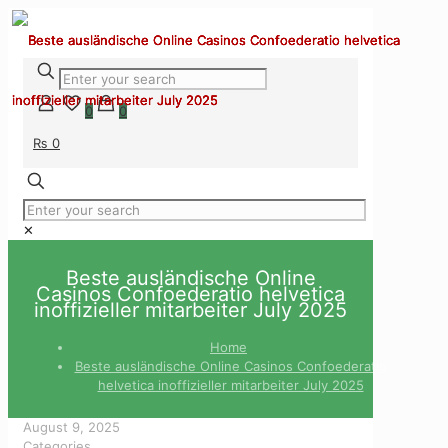
0
0
₨ 0
✕
Beste ausländische Online
Casinos Confoederatio helvetica
inoffizieller mitarbeiter July 2025
Home
Beste ausländische Online Casinos Confoederatio
helvetica inoffizieller mitarbeiter July 2025
August 9, 2025
Categories