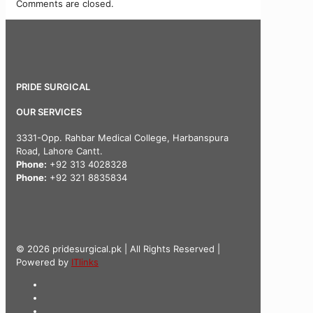
Comments are closed.
PRIDE SURGICAL
OUR SERVICES
3331-Opp. Rahbar Medical College, Harbanspura
Road, Lahore Cantt.
Phone:
+92 313 4028328
Phone:
+92 321 8835834
© 2026 pridesurgical.pk | All Rights Reserved |
Powered by
ITlinks