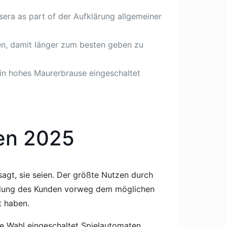
sera as part of der Aufklärung allgemeiner
gen, damit länger zum besten geben zu
ein hohes Maurerbrause eingeschaltet
en 2025
sagt, sie seien. Der größte Nutzen durch
rbindung des Kunden vorweg dem möglichen
t haben.
oße Wahl eingeschaltet Spielautomaten