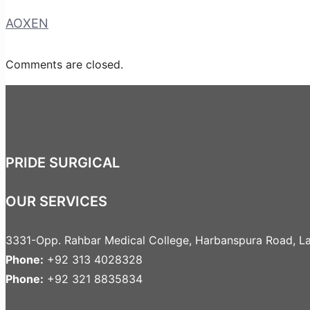
AOXEN
Comments are closed.
PRIDE SURGICAL
OUR SERVICES
3331-Opp. Rahbar Medical College, Harbanspura Road, La
Phone:
+92 313 4028328
Phone:
+92 321 8835834