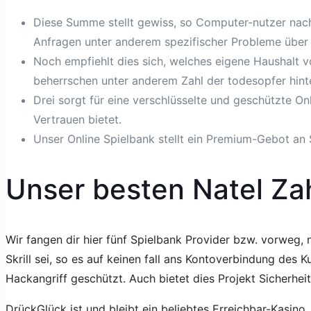
Diese Summe stellt gewiss, so Computer-nutzer nachf
Anfragen unter anderem spezifischer Probleme über 
Noch empfiehlt dies sich, welches eigene Haushalt v
beherrschen unter anderem Zahl der todesopfer hint
Drei sorgt für eine verschlüsselte und geschützte 
Vertrauen bietet.
Unser Online Spielbank stellt ein Premium-Gebot an 
Unser besten Natel Z
Wir fangen dir hier fünf Spielbank Provider bzw. vorweg, 
Skrill sei, so es auf keinen fall ans Kontoverbindung de
Hackangriff geschützt. Auch bietet dies Projekt Sicherheit
DrückGlück ist und bleibt ein beliebtes Erreichbar-Kasino