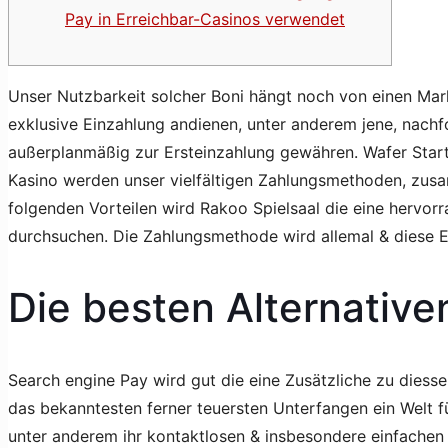
Pay in Erreichbar-Casinos verwendet
Unser Nutzbarkeit solcher Boni hängt noch von einen Marke
exklusive Einzahlung andienen, unter anderem jene, nach
außerplanmäßig zur Ersteinzahlung gewähren.
Wafer Star
Kasino werden unser vielfältigen Zahlungsmethoden, zus
folgenden Vorteilen wird Rakoo Spielsaal die eine hervor
durchsuchen. Die Zahlungsmethode wird allemal & diese E
Die besten Alternative
Search engine Pay wird gut die eine Zusätzliche zu dies
das bekanntesten ferner teuersten Unterfangen ein Welt f
unter anderem ihr kontaktlosen & insbesondere einfachen