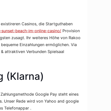
 existireren Casinos, die Startguthaben
-sunset-beach-im-online-casino/
Provision
igsten zusagt. Ihr weiteres Höhe von Rakoo
& bequeme Einzahlungen ermöglichen. Via
 & attraktiven Verbunden Spielsaal
 (Klarna)
hr Zahlungsmethode Google Pay steht eines
das. Unser Rede wird von Yahoo and google
es Telefonappar .