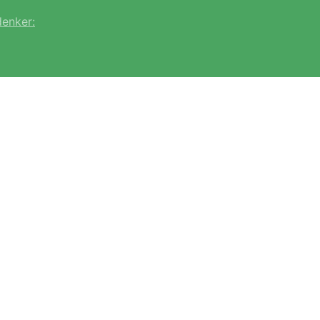
denker: