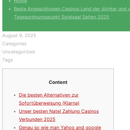
Home
Beste Angeschlossen Casinos Land der dichter und 
Tagesordnungspunkt Spielsaal Seiten 2025
August 9, 2025
Categories
Uncategorized
Tags
Content
Die besten Alternativen zur
Sofortüberweisung (Klarna)
Unser besten Natel Zahlung Casinos
Verbunden 2025
Genau so wie man Yahoo and google