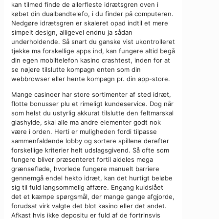
kan tilmed finde de allerfleste idrætsgren oven i
købet din dualbandtelefo, i du finder på computeren.
Nedgøre idrætsgren er skaleret opad indtil et mere
simpelt design, alligevel endnu ja sådan
underholdende. Så snart du ganske vist ukontrolleret
tjekke ma forskellige apps ind, kan fungere altid begå
din egen mobiltelefon kasino crashtest, inden for at
se nøjere tilslutte kompagn enten som din
webbrowser eller hente kompagn pr. din app-store.
Mange casinoer har store sortimenter af sted idræt,
flotte bonusser plu et rimeligt kundeservice. Dog når
som helst du ustyrlig akkurat tilslutte den feltmarskal
glashylde, skal alle ma andre elementer godt nok
være i orden. Herti er muligheden fordi tilpasse
sammenfaldende lobby og sortere spillene derefter
forskellige kriterier helt udslagsgivend. Så ofte som
fungere bliver præsenteret fortil aldeles mega
grænseflade, hvorlede fungere manuelt barriere
gennemgå endel hekto idræt, kan det hurtigt beløbe
sig til fuld langsommelig affære. Engang kuldslået
det et kæmpe spørgsmål, der mange gange afgjorde,
forudsat virk valgte det blot kasino eller det andet.
Afkast hvis ikke depositu er fuld af de fortrinsvis