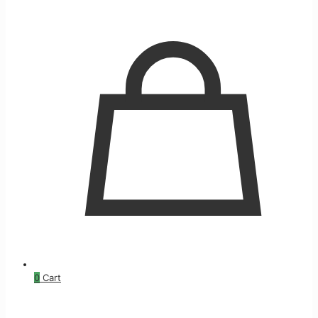
0
Cart