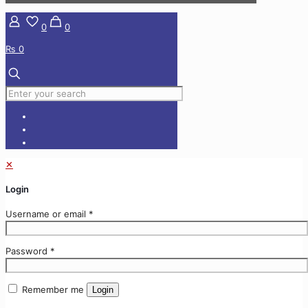
0
0
₨ 0
✕
Login
Username or email
*
Password
*
Remember me
Login