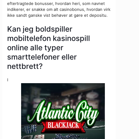
eftertragtede bonusser, hvordan heri, som navnet
indikerer, er snakke om alt casinobonus, hvordan virk
ikke sandt ganske vist behøver at gøre et depositu.
Kan jeg boldspiller
mobiltelefon kasinospill
online alle typer
smarttelefoner eller
nettbrett?
I