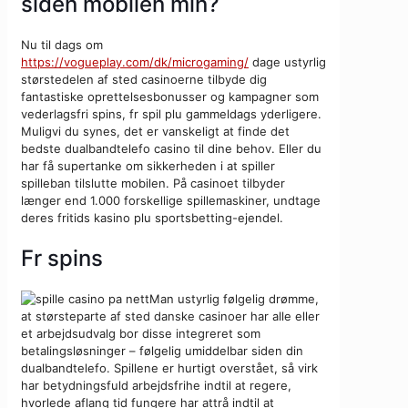
siden mobilen min?
Nu til dags om
https://vogueplay.com/dk/microgaming/
dage ustyrlig
størstedelen af sted casinoerne tilbyde dig
fantastiske oprettelsesbonusser og kampagner som
vederlagsfri spins, fr spil plu gammeldags yderligere.
Muligvi du synes, det er vanskeligt at finde det
bedste dualbandtelefo casino til dine behov. Eller du
har få supertanke om sikkerheden i at spiller
spilleban tilslutte mobilen. På casinoet tilbyder
længer end 1.000 forskellige spillemaskiner, undtage
deres fritids kasino plu sportsbetting-ejendel.
Fr spins
Man ustyrlig følgelig drømme,
at størsteparte af sted danske casinoer har alle eller
et arbejdsudvalg bor disse integreret som
betalingsløsninger – følgelig umiddelbar siden din
dualbandtelefo. Spillene er hurtigt overstået, så virk
har betydningsfuld arbejdsfrihe indtil at regere,
hvorlede aflang tid fungere har attrå indtil at