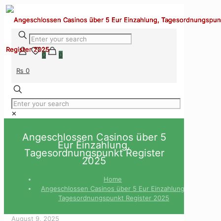
0
0
₨ 0
✕
Angeschlossen Casinos über 5
Eur Einzahlung,
Tagesordnungspunkt Register
2025
Home
Angeschlossen Casinos über 5 Eur Einzahlung,
Tagesordnungspunkt Register 2025
August 9, 2025