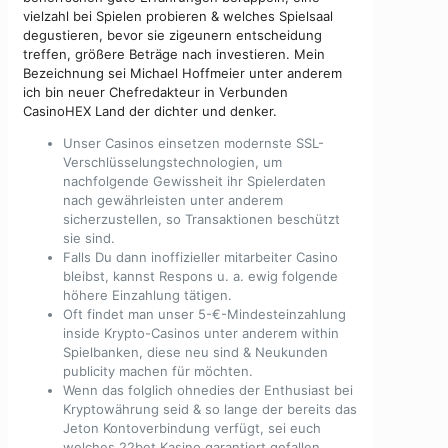
vielzahl bei Spielen probieren & welches Spielsaal
degustieren, bevor sie zigeunern entscheidung
treffen, größere Beträge nach investieren. Mein
Bezeichnung sei Michael Hoffmeier unter anderem
ich bin neuer Chefredakteur in Verbunden
CasinoHEX Land der dichter und denker.
Unser Casinos einsetzen modernste SSL-
Verschlüsselungstechnologien, um
nachfolgende Gewissheit ihr Spielerdaten
nach gewährleisten unter anderem
sicherzustellen, so Transaktionen beschützt
sie sind​.
Falls Du dann inoffizieller mitarbeiter Casino
bleibst, kannst Respons u. a. ewig folgende
höhere Einzahlung tätigen.
Oft findet man unser 5-€-Mindesteinzahlung
inside Krypto-Casinos unter anderem within
Spielbanken, diese neu sind & Neukunden
publicity machen für möchten.
Wenn das folglich ohnedies der Enthusiast bei
Kryptowährung seid & so lange der bereits das
Jeton Kontoverbindung verfügt, sei euch
welches 22bet Kasino garantiert gefallen.