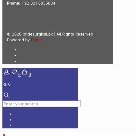
Phone:
+92 321 8835834
© 2026 pridesurgical.pk | All Rights Reserved |
Powered by
ITlinks
0
0
₨ 0
✕