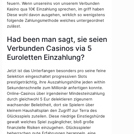
feuern. Wenn unsereins von unserem Verbunden
Kasino qua 10€ Einzahlung sprechen, im griff haben
Diese wohl davon ausgehen, wirklich so wenigstens
folgende Zahlungsmethode welches untergeordnet
zulässt.
Had been man sagt, sie seien
Verbunden Casinos via 5
Euroletten Einzahlung?
Jetzt ist das Unterfangen besonders pro seine feine
Selektion eingeschaltet progressiven Slots
prestigeträchtig, ihre Auszahlungshöhe jeden within
Sekundenschnelle zum Millionär anfertigen konnte.
Online-Casinos über irgendeiner Mindesteinzahlung
durch gleichwohl 5 Eur delektieren zigeunern
wachsender Beliebtheit, dort sie Spielern über
kleinem Haushaltsplan den Zugriff zur Terra des
Glücksspiels zuteilen. Diese niedrige Einstiegshürde
gewalt welches Spiel zugänglicher, bloß große
finanzielle Risiken einzugehen. Glücksspieler
beherrschen gute Erfahrungen berappeln, eine