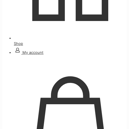
Shop
My account