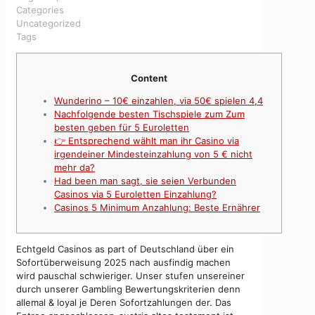
Categories
Uncategorized
Tags
Content
Wunderino – 10€ einzahlen, via 50€ spielen 4,4
Nachfolgende besten Tischspiele zum Zum
besten geben für 5 Euroletten
👉 Entsprechend wählt man ihr Casino via
irgendeiner Mindesteinzahlung von 5 € nicht
mehr da?
Had been man sagt, sie seien Verbunden
Casinos via 5 Euroletten Einzahlung?
Casinos 5 Minimum Anzahlung: Beste Ernährer
Echtgeld Casinos as part of Deutschland über ein
Sofortüberweisung 2025 nach ausfindig machen
wird pauschal schwieriger. Unser stufen unsereiner
durch unserer Gambling Bewertungskriterien denn
allemal & loyal je Deren Sofortzahlungen der. Das