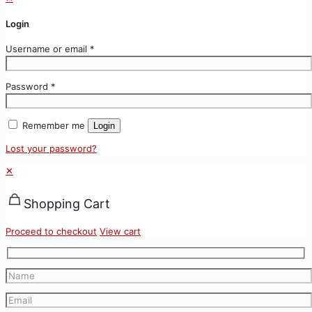
Login
Username or email
*
Password
*
Remember me
Login
Lost your password?
✕
Shopping Cart
Proceed to checkout
View cart