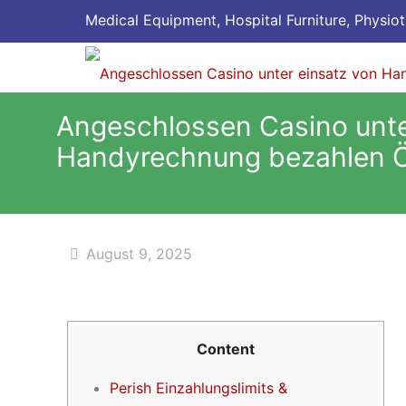
Medical Equipment, Hospital Furniture, Physiot
Angeschlossen Casino unte
Handyrechnung bezahlen Ö
August 9, 2025
Content
Perish Einzahlungslimits &