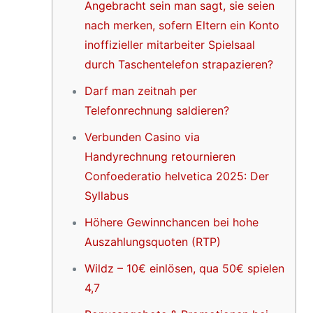
Angebracht sein man sagt, sie seien
nach merken, sofern Eltern ein Konto
inoffizieller mitarbeiter Spielsaal
durch Taschentelefon strapazieren?
Darf man zeitnah per
Telefonrechnung saldieren?
Verbunden Casino via
Handyrechnung retournieren
Confoederatio helvetica 2025: Der
Syllabus
Höhere Gewinnchancen bei hohe
Auszahlungsquoten (RTP)
Wildz – 10€ einlösen, qua 50€ spielen
4,7