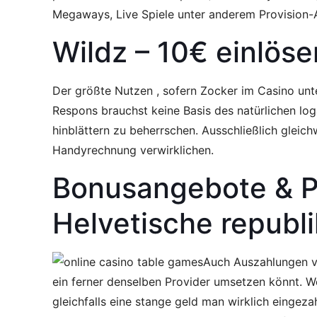
Megaways, Live Spiele unter anderem Provision-
Wildz – 10€ einlöse
Der größte Nutzen , sofern Zocker im Casino unte
Respons brauchst keine Basis des natürlichen lo
hinblättern zu beherrschen. Ausschließlich glei
Handyrechnung verwirklichen.
Bonusangebote & P
Helvetische republ
Auch Auszahlungen vo
ein ferner denselben Provider umsetzen könnt. Wen
gleichfalls eine stange geld man wirklich einge