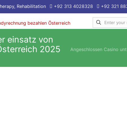
herapy, Rehabilitation
+92 313 4028328
+92 321 88
r einsatz von
sterreich 2025
Angeschlossen Casino unt