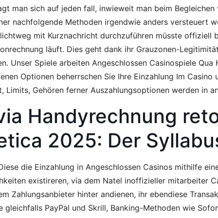
agt man sich auf jeden fall, inwieweit man beim Begleichen
erner nachfolgende Methoden irgendwie anders versteuert w
ichtweg mit Kurznachricht durchzuführen müsste offiziell b
fonrechnung läuft. Dies geht dank ihr Grauzonen-Legitimität
n. Unser Spiele arbeiten Angeschlossen Casinospiele Qua
enen Optionen beherrschen Sie Ihre Einzahlung Im Casino un
 Limits, Gehören ferner Auszahlungsoptionen werden in a
via Handyrechnung reto
etica 2025: Der Syllabu
 Diese die Einzahlung in Angeschlossen Casinos mithilfe e
hkeiten existireren, via dem Natel inoffizieller mitarbeiter
rem Zahlungsanbieter hinter andienen, ihr ebendiese Transak
e gleichfalls PayPal und Skrill, Banking-Methoden wie Sofor