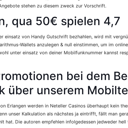
Angebote stehen zu diesem zweck zur Vorschrift.
n, qua 50€ spielen 4,7
r einsatz von Handy Gutschrift bezhahlen, wird mit vergnü
garithmus-Wallets anzulegen & null einstimmen, um im onli
chwohl unter einsatz von deiner Mobilfunknummer kannst res
romotionen bei dem Bez
ik über unserem Mobilt
n Erlangen werden in Neteller Casinos überhaupt kein them
n unser Kalkulation als nächstes ja eintrifft, fällt man ger
zahlt hat. Die autoren empfehlen infolgedessen jedweder h