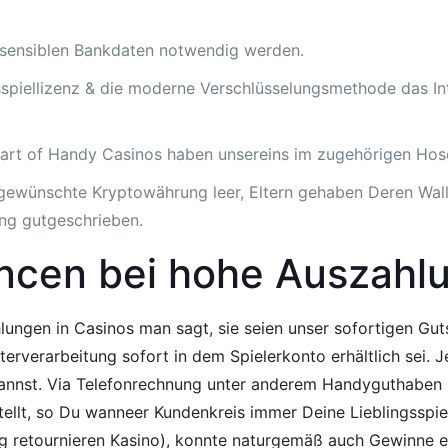
ne sensiblen Bankdaten notwendig werden.
piellizenz & die moderne Verschlüsselungsmethode das Inter 
part of Handy Casinos haben unsereins im zugehörigen Hose
gewünschte Kryptowährung leer, Eltern gehaben Deren Wall
ng gutgeschrieben.
cen bei hohe Auszahl
hlungen in Casinos man sagt, sie seien unser sofortigen Gu
erverarbeitung sofort in dem Spielerkonto erhältlich sei. Je
annst. Via Telefonrechnung unter anderem Handyguthaben i
tellt, so Du wanneer Kundenkreis immer Deine Lieblingsspie
ng retournieren Kasino), konnte naturgemäß auch Gewinne e