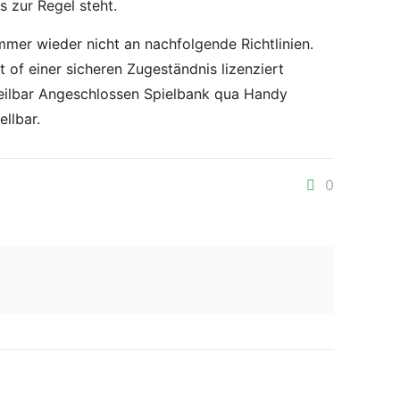
 zur Regel steht.
mer wieder nicht an nachfolgende Richtlinien.
t of einer sicheren Zugeständnis lizenziert
eilbar Angeschlossen Spielbank qua Handy
llbar.
0