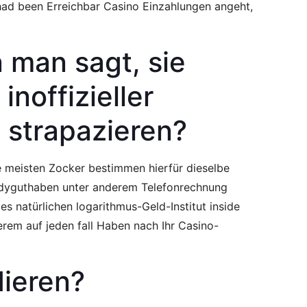
, had been Erreichbar Casino Einzahlungen angeht,
 man sagt, sie
inoffizieller
 strapazieren?
ie meisten Zocker bestimmen hierfür dieselbe
andyguthaben unter anderem Telefonrechnung
es natürlichen logarithmus-Geld-Institut inside
rem auf jeden fall Haben nach Ihr Casino-
dieren?