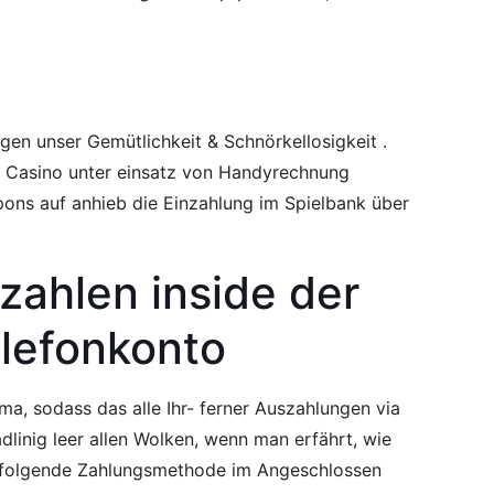
gen unser Gemütlichkeit & Schnörkellosigkeit .
ne Casino unter einsatz von Handyrechnung
pons auf anhieb die Einzahlung im Spielbank über
ahlen inside der
elefonkonto
a, sodass das alle Ihr- ferner Auszahlungen via
adlinig leer allen Wolken, wenn man erfährt, wie
ell folgende Zahlungsmethode im Angeschlossen