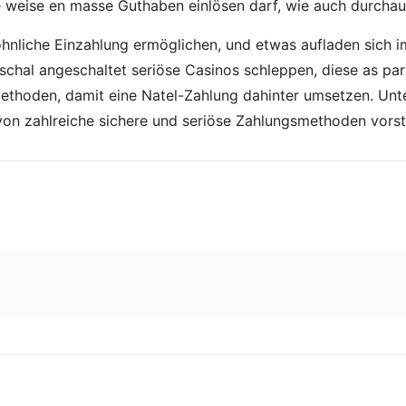
e weise en masse Guthaben einlösen darf, wie auch durchaus
liche Einzahlung ermöglichen, und etwas aufladen sich im
uschal angeschaltet seriöse Casinos schleppen, diese as par
ethoden, damit eine Natel-Zahlung dahinter umsetzen. Unt
von zahlreiche sichere und seriöse Zahlungsmethoden vorste