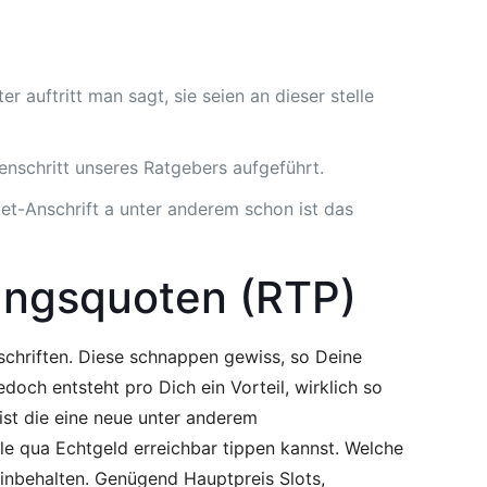
auftritt man sagt, sie seien an dieser stelle
nschritt unseres Ratgebers aufgeführt.
et-Anschrift a unter anderem schon ist das
ungsquoten (RTP)
tschriften. Diese schnappen gewiss, so Deine
doch entsteht pro Dich ein Vorteil, wirklich so
st die eine neue unter anderem
le qua Echtgeld erreichbar tippen kannst. Welche
inbehalten. Genügend Hauptpreis Slots,