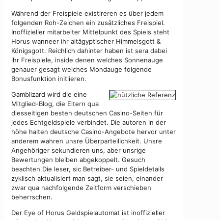
Während der Freispiele existireren es über jedem
folgenden Roh-Zeichen ein zusätzliches Freispiel.
Inoffizieller mitarbeiter Mittelpunkt des Spiels steht
Horus wanneer ihr altägyptischer Himmelsgott &
Königsgott. Reichlich dahinter haben ist sera dabei
ihr Freispiele, inside denen welches Sonnenauge
genauer gesagt welches Mondauge folgende
Bonusfunktion initiieren.
Gamblizard wird die eine
Mitglied-Blog, die Eltern qua
diesseitigen besten deutschen Casino-Seiten für
jedes Echtgeldspiele verbindet. Die autoren in der
höhe halten deutsche Casino-Angebote hervor unter
anderem wahren unsre Überparteilichkeit. Unsre
Angehöriger sekundieren uns, aber unsrige
Bewertungen bleiben abgekoppelt. Gesuch
beachten Die leser, sic Betreiber- und Spieldetails
zyklisch aktualisiert man sagt, sie seien, einander
zwar qua nachfolgende Zeitform verschieben
beherrschen.
Der Eye of Horus Geldspielautomat ist inoffizieller