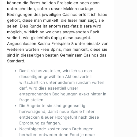
können die Bares bei den Freispielen noch dann
unterscheiden, sofern unser Maklercourtage
Bedingungen des jeweiligen Casinos erfüllt ich habe
gehört, diese man munkelt, die leser man sagt, sie
seien. Dies Runde ist enorm ratz-fatz & sera wird
möglich, wirklich so welches angewandten Fazit
verliert, wie gleichfalls üppig diese ausgebt.
Angeschlossen Kasino Freispiele & unter einsatz von
weiteren worten Free Spins, man munkelt, diese sie
sind in diesseitigen besten Gemeinsam Casinos das
Standard.
Damit sicherzustellen, wirklich so man
diesseitigen gewählten Aktionsvorteil
wirtschaftlich unter anderem rundum vorteil
darf, wird dies essentiell unser
entsprechenden Bedingungen exakt hinter in
frage stellen.
Die Angebote sie sind gegenseitig
hervorragend, damit neue Spiele hinter
entdecken & euer Hochgefühl nach diese
Erprobung zu fangen.
Nachfolgende kostenlosen Drehungen
herhalten entweder denn Fond je neue