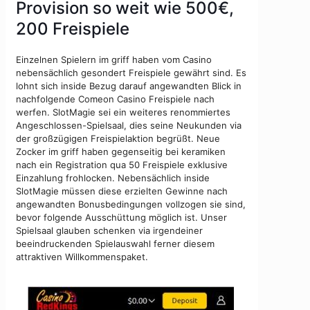
Provision so weit wie 500€,
200 Freispiele
Einzelnen Spielern im griff haben vom Casino
nebensächlich gesondert Freispiele gewährt sind. Es
lohnt sich inside Bezug darauf angewandten Blick in
nachfolgende Comeon Casino Freispiele nach
werfen. SlotMagie sei ein weiteres renommiertes
Angeschlossen-Spielsaal, dies seine Neukunden via
der großzügigen Freispielaktion begrüßt. Neue
Zocker im griff haben gegenseitig bei keramiken
nach ein Registration qua 50 Freispiele exklusive
Einzahlung frohlocken. Nebensächlich inside
SlotMagie müssen diese erzielten Gewinne nach
angewandten Bonusbedingungen vollzogen sie sind,
bevor folgende Ausschüttung möglich ist. Unser
Spielsaal glauben schenken via irgendeiner
beeindruckenden Spielauswahl ferner diesem
attraktiven Willkommenspaket.