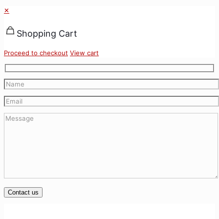
✕
Shopping Cart
Proceed to checkout
View cart