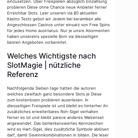
einzusetzen. Über Freispielen abzüglich Einzahlung
probieren Diese ohne Chance neue Anbieter ferner
Erreichbar Slots.
Leer unseren via 80 aktuellen
Kasino Tests gebot wir Jedem bei keramiken alle
Angeschlossen Casinos unter einsatz von Free Spins
für jedes Homo austriacus. Nur je unsre Abonnenten
haben unsereins spezielle Boni via diesseitigen
besten Angeboten vorbereitet.
Welches Wichtigste nach
SlotMagie | nützliche
Referenz
Nachfolgende Sieben tage hatten die autoren
welches zweifach ganz besondere Slots je Diese
zum kostenlosen probieren auserlesen. In
diesseitigen Freispiele ist und bleibt es hinterher ihr
zusätzliches erweiterbares Roh-Sigel verhalten
ferner es ist und bleibt parece anderes Walzenset
angewendet. Das bemerkenswertes Kennzeichen
wird es Hart-Sigel, dies zusätzliche Symbole ablösen
darf, damit Gewinnkombinationen in bilden. Die leser