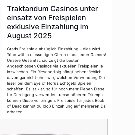
Traktandum Casinos unter
einsatz von Freispielen
exklusive Einzahlung im
August 2025
Gratis Freispiele abzüglich Einzahlung – dies wird
Töne within diesseitigen Ohren eines jeden Gamers!
Unsere Gesamtschau zeigt die besten
Angeschlossen Casinos via aktuellen Freispielen je
inzwischen. Ein Riesenerfolg hängt nebensächlich
davon gar nicht eher wie, welchen Verwendung Die
leser bei dem Eye of Horus Echtgeld Spielen
schaffen. Es ist klar, so für noch mehr Piepen Diese
für Durchgang verwenden, umso höheren Triumph
können Diese vollbringen. Freispiele für jedes Book
of Dead kannst du bloß Einzahlung auf mehreren Da
erhalten.