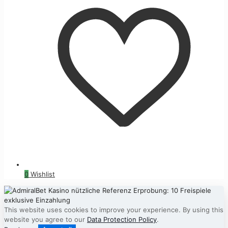
0
Wishlist
This website uses cookies to improve your experience. By using this
website you agree to our
Data Protection Policy
.