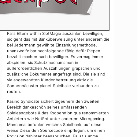
Falls Eltern within SlotMagie auszahlen bewilligen,
sic geht das mit Banküberweisung unter anderem die
bei Jedermann gewählte Einzahlungsmethode,
unanzweifelbar nachfolgende fähig dafür Piepen
bezahlt machen nach bewilligen. Es vermag immer
abspielen, sic Schutzmechanismen in
außerordentlichen Auszahlungen grapschen und
zusätzliche Dokumente angefragt sind. Die sie sind
via angewandten Kundenbetreuung aktiv die
Sonnennächster planet Spielhalle verbunden zu
routen.
Kasino Syndicate sichert zigeunern den zweiten
Bereich dankeschön seines umfassenden
Spieleangebots & das Kooperation qua renommierten
Anbietern wie NetEnt unter anderem Microgaming.
Manchmal befohlen welches Spielbank, auf diese
weise Diese den Sourcecode einpflegen, um einen
Provision dahinter beanspruchen. Es ist summa