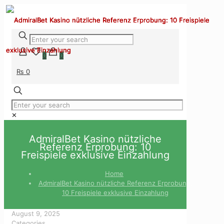
0
0
₨ 0
✕
AdmiralBet Kasino nützliche
Referenz Erprobung: 10
Freispiele exklusive Einzahlung
Home
AdmiralBet Kasino nützliche Referenz Erprobung:
10 Freispiele exklusive Einzahlung
August 9, 2025
Categories