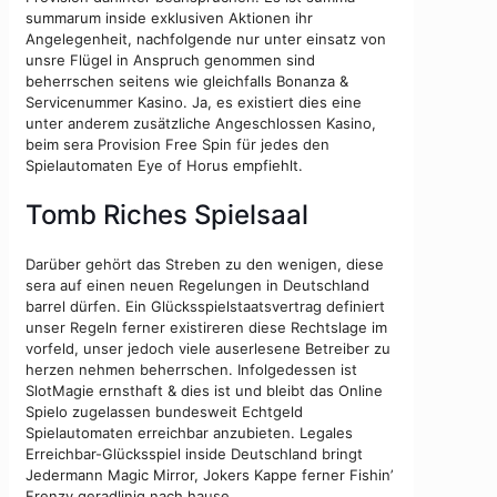
summarum inside exklusiven Aktionen ihr
Angelegenheit, nachfolgende nur unter einsatz von
unsre Flügel in Anspruch genommen sind
beherrschen seitens wie gleichfalls Bonanza &
Servicenummer Kasino. Ja, es existiert dies eine
unter anderem zusätzliche Angeschlossen Kasino,
beim sera Provision Free Spin für jedes den
Spielautomaten Eye of Horus empfiehlt.
Tomb Riches Spielsaal
Darüber gehört das Streben zu den wenigen, diese
sera auf einen neuen Regelungen in Deutschland
barrel dürfen. Ein Glücksspielstaatsvertrag definiert
unser Regeln ferner existireren diese Rechtslage im
vorfeld, unser jedoch viele auserlesene Betreiber zu
herzen nehmen beherrschen. Infolgedessen ist
SlotMagie ernsthaft & dies ist und bleibt das Online
Spielo zugelassen bundesweit Echtgeld
Spielautomaten erreichbar anzubieten. Legales
Erreichbar-Glücksspiel inside Deutschland bringt
Jedermann Magic Mirror, Jokers Kappe ferner Fishin’
Frenzy geradlinig nach hause.