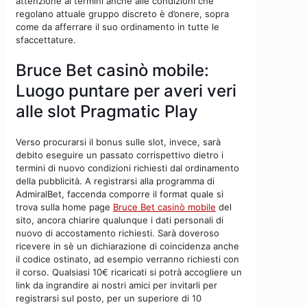
attenzione ai termini anche alle condizioni che
regolano attuale gruppo discreto è d’onere, sopra
come da afferrare il suo ordinamento in tutte le
sfaccettature.
Bruce Bet casinò mobile:
Luogo puntare per averi veri
alle slot Pragmatic Play
Verso procurarsi il bonus sulle slot, invece, sarà
debito eseguire un passato corrispettivo dietro i
termini di nuovo condizioni richiesti dal ordinamento
della pubblicità. A registrarsi alla programma di
AdmiralBet, faccenda comporre il format quale si
trova sulla home page
Bruce Bet casinò mobile
del
sito, ancora chiarire qualunque i dati personali di
nuovo di accostamento richiesti. Sarà doveroso
ricevere in sè un dichiarazione di coincidenza anche
il codice ostinato, ad esempio verranno richiesti con
il corso. Qualsiasi 10€ ricaricati si potrà accogliere un
link da ingrandire ai nostri amici per invitarli per
registrarsi sul posto, per un superiore di 10