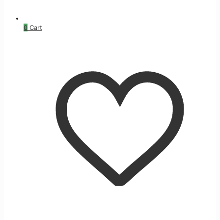
0
Cart