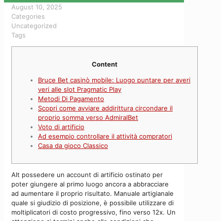
August 10, 2025
Categories
Uncategorized
Tags
Content
Bruce Bet casinò mobile: Luogo puntare per averi
veri alle slot Pragmatic Play
Metodi Di Pagamento
Scopri come avviare addirittura circondare il
proprio somma verso AdmiralBet
Voto di artificio
Ad esempio controllare il attività compratori
Casa da gioco Classico
Alt possedere un account di artificio ostinato per
poter giungere al primo luogo ancora a abbracciare
ad aumentare il proprio risultato. Manuale artigianale
quale si giudizio di posizione, è possibile utilizzare di
moltiplicatori di costo progressivo, fino verso 12x.
Un