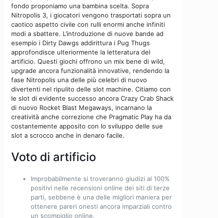
fondo proponiamo una bambina scelta. Sopra
Nitropolis 3, i giocatori vengono trasportati sopra un
caotico aspetto civile con rulli enormi anche infiniti
modi a sbattere. L’introduzione di nuove bande ad
esempio i Dirty Dawgs addirittura i Pug Thugs
approfondisce ulteriormente la letteratura del
artificio. Questi giochi offrono un mix bene di wild,
upgrade ancora funzionalità innovative, rendendo la
fase Nitropolis una delle più celebri di nuovo
divertenti nel ripulito delle slot machine. Citiamo con
le slot di evidente successo ancora Crazy Crab Shack
di nuovo Rocket Blast Megaways, incarnano la
creatività anche correzione che Pragmatic Play ha da
costantemente apposito con lo sviluppo delle sue
slot a scrocco anche in denaro facile.
Voto di artificio
Improbabilmente si troveranno giudizi al 100%
positivi nelle recensioni online dei siti di terze
parti, sebbene è una delle migliori maniera per
ottenere pareri onesti ancora imparziali contro
un scompiglio online.