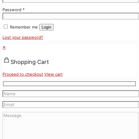
Password
*
Remember me
Login
Lost your password?
✕
Shopping Cart
Proceed to checkout
View cart