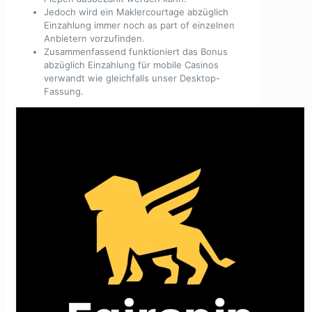
Jedoch wird ein Maklercourtage abzüglich
Einzahlung immer noch as part of einzelnen
Anbietern vorzufinden.
Zusammenfassend funktioniert das Bonus
abzüglich Einzahlung für mobile Casinos
verwandt wie gleichfalls unser Desktop-
Fassung.