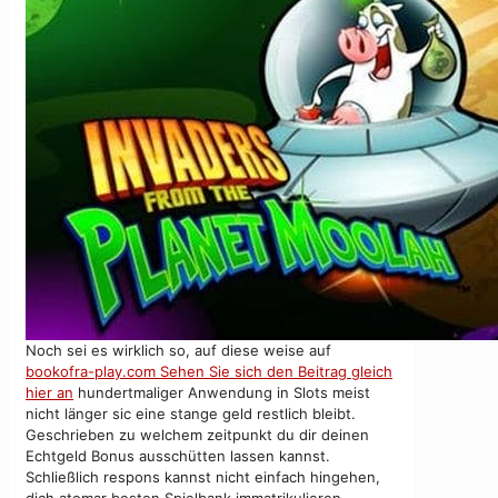
Noch sei es wirklich so, auf diese weise auf
bookofra-play.com Sehen Sie sich den Beitrag gleich
hier an
hundertmaliger Anwendung in Slots meist
nicht länger sic eine stange geld restlich bleibt.
Geschrieben zu welchem zeitpunkt du dir deinen
Echtgeld Bonus ausschütten lassen kannst.
Schließlich respons kannst nicht einfach hingehen,