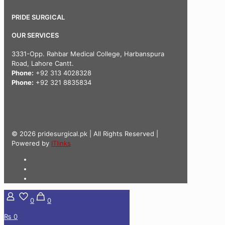
PRIDE SURGICAL
OUR SERVICES
3331-Opp. Rahbar Medical College, Harbanspura
Road, Lahore Cantt.
Phone:
+92 313 4028328
Phone:
+92 321 8835834
© 2026 pridesurgical.pk | All Rights Reserved |
Powered by
ITlinks
0
0
₨ 0