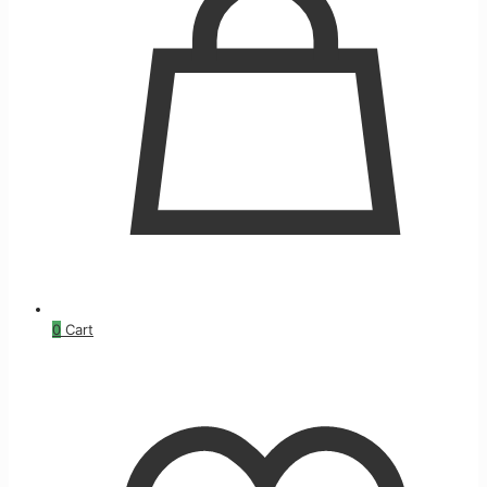
0
Cart