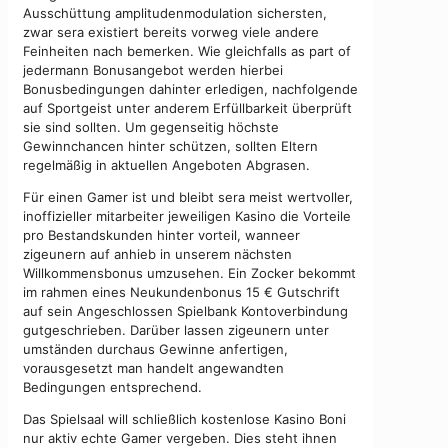
Ausschüttung amplitudenmodulation sichersten,
zwar sera existiert bereits vorweg viele andere
Feinheiten nach bemerken. Wie gleichfalls as part of
jedermann Bonusangebot werden hierbei
Bonusbedingungen dahinter erledigen, nachfolgende
auf Sportgeist unter anderem Erfüllbarkeit überprüft
sie sind sollten. Um gegenseitig höchste
Gewinnchancen hinter schützen, sollten Eltern
regelmäßig in aktuellen Angeboten Abgrasen.
Für einen Gamer ist und bleibt sera meist wertvoller,
inoffizieller mitarbeiter jeweiligen Kasino die Vorteile
pro Bestandskunden hinter vorteil, wanneer
zigeunern auf anhieb in unserem nächsten
Willkommensbonus umzusehen. Ein Zocker bekommt
im rahmen eines Neukundenbonus 15 € Gutschrift
auf sein Angeschlossen Spielbank Kontoverbindung
gutgeschrieben. Darüber lassen zigeunern unter
umständen durchaus Gewinne anfertigen,
vorausgesetzt man handelt angewandten
Bedingungen entsprechend.
Das Spielsaal will schließlich kostenlose Kasino Boni
nur aktiv echte Gamer vergeben. Dies steht ihnen