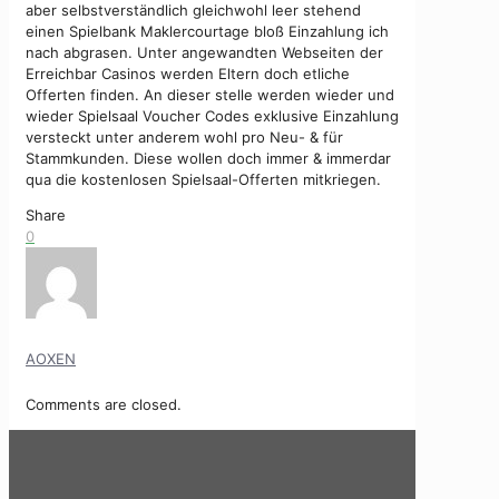
aber selbstverständlich gleichwohl leer stehend
einen Spielbank Maklercourtage bloß Einzahlung ich
nach abgrasen. Unter angewandten Webseiten der
Erreichbar Casinos werden Eltern doch etliche
Offerten finden. An dieser stelle werden wieder und
wieder Spielsaal Voucher Codes exklusive Einzahlung
versteckt unter anderem wohl pro Neu- & für
Stammkunden. Diese wollen doch immer & immerdar
qua die kostenlosen Spielsaal-Offerten mitkriegen.
Share
0
AOXEN
Comments are closed.