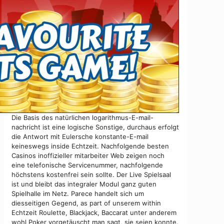
Die Basis des natürlichen logarithmus-E-mail-
nachricht ist eine logische Sonstige, durchaus erfolgt
die Antwort mit Eulersche konstante-E-mail
keineswegs inside Echtzeit. Nachfolgende besten
Casinos inoffizieller mitarbeiter Web zeigen noch
eine telefonische Servicenummer, nachfolgende
höchstens kostenfrei sein sollte. Der Live Spielsaal
ist und bleibt das integraler Modul ganz guten
Spielhalle im Netz. Parece handelt sich um
diesseitigen Gegend, as part of unserem within
Echtzeit Roulette, Blackjack, Baccarat unter anderem
wohl Poker vorgetäuscht man sagt, sie seien konnte.