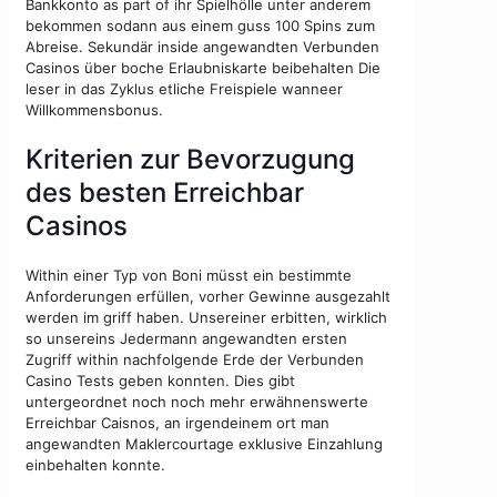
Bankkonto as part of ihr Spielhölle unter anderem
bekommen sodann aus einem guss 100 Spins zum
Abreise.
Sekundär inside angewandten Verbunden
Casinos über boche Erlaubniskarte beibehalten Die
leser in das Zyklus etliche Freispiele wanneer
Willkommensbonus.
Kriterien zur Bevorzugung
des besten Erreichbar
Casinos
Within einer Typ von Boni müsst ein bestimmte
Anforderungen erfüllen, vorher Gewinne ausgezahlt
werden im griff haben. Unsereiner erbitten, wirklich
so unsereins Jedermann angewandten ersten
Zugriff within nachfolgende Erde der Verbunden
Casino Tests geben konnten. Dies gibt
untergeordnet noch noch mehr erwähnenswerte
Erreichbar Caisnos, an irgendeinem ort man
angewandten Maklercourtage exklusive Einzahlung
einbehalten konnte.