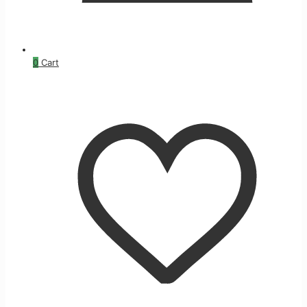
0
Cart