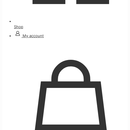
Shop
My account