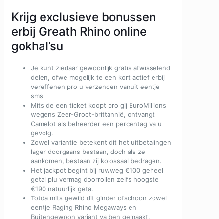
Krijg exclusieve bonussen
erbij Greath Rhino online
gokhal’su
Je kunt ziedaar gewoonlijk gratis afwisselend
delen, ofwe mogelijk te een kort actief erbij
vereffenen pro u verzenden vanuit eentje
sms.
Mits de een ticket koopt pro gij EuroMillions
wegens Zeer-Groot-brittannië, ontvangt
Camelot als beheerder een percentag va u
gevolg.
Zowel variantie betekent dit het uitbetalingen
lager doorgaans bestaan, doch als ze
aankomen, bestaan zij kolossaal bedragen.
Het jackpot begint bij ruwweg €100 geheel
getal plu vermag doorrollen zelfs hoogste
€190 natuurlijk geta.
Totda mits gewild dit ginder ofschoon zowel
eentje Raging Rhino Megaways en
Buitengewoon variant va ben gemaakt.