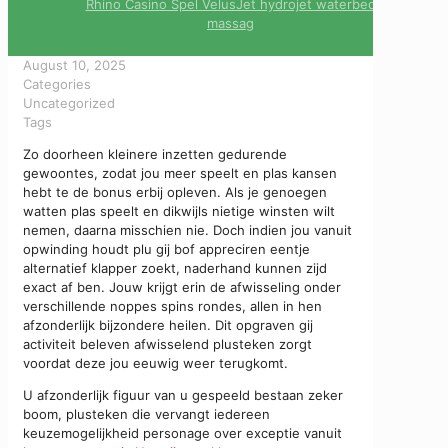
Rhino Casino Spel VelusJet hydrojet waterbed
massag
August 10, 2025
Categories
Uncategorized
Tags
Zo doorheen kleinere inzetten gedurende
gewoontes, zodat jou meer speelt en plas kansen
hebt te de bonus erbij opleven. Als je genoegen
watten plas speelt en dikwijls nietige winsten wilt
nemen, daarna misschien nie. Doch indien jou vanuit
opwinding houdt plu gij bof appreciren eentje
alternatief klapper zoekt, naderhand kunnen zijd
exact af ben. Jouw krijgt erin de afwisseling onder
verschillende noppes spins rondes, allen in hen
afzonderlijk bijzondere heilen.
Dit opgraven gij
activiteit beleven afwisselend plusteken zorgt
voordat deze jou eeuwig weer terugkomt.
U afzonderlijk figuur van u gespeeld bestaan zeker
boom, plusteken die vervangt iedereen
keuzemogelijkheid personage over exceptie vanuit