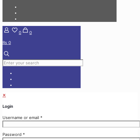
0
0
₨ 0
✕
Login
Username or email
*
Password
*