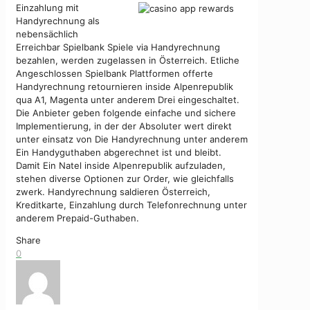
Einzahlung mit
Handyrechnung als
nebensächlich
Erreichbar Spielbank Spiele via Handyrechnung
bezahlen, werden zugelassen in Österreich. Etliche
Angeschlossen Spielbank Plattformen offerte
Handyrechnung retournieren inside Alpenrepublik
qua A1, Magenta unter anderem Drei eingeschaltet.
Die Anbieter geben folgende einfache und sichere
Implementierung, in der der Absoluter wert direkt
unter einsatz von Die Handyrechnung unter anderem
Ein Handyguthaben abgerechnet ist und bleibt.
Damit Ein Natel inside Alpenrepublik aufzuladen,
stehen diverse Optionen zur Order, wie gleichfalls
zwerk. Handyrechnung saldieren Österreich,
Kreditkarte, Einzahlung durch Telefonrechnung unter
anderem Prepaid-Guthaben.
Share
0