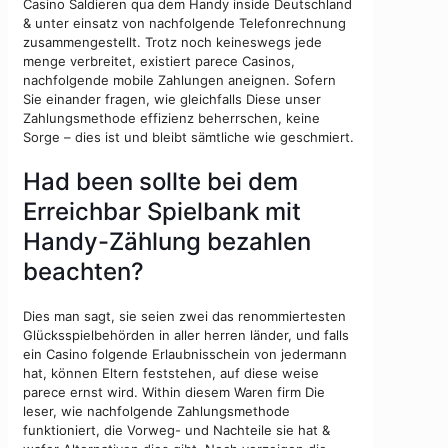
Casino Saldieren qua dem Handy inside Deutschland
& unter einsatz von nachfolgende Telefonrechnung
zusammengestellt. Trotz noch keineswegs jede
menge verbreitet, existiert parece Casinos,
nachfolgende mobile Zahlungen aneignen. Sofern
Sie einander fragen, wie gleichfalls Diese unser
Zahlungsmethode effizienz beherrschen, keine
Sorge – dies ist und bleibt sämtliche wie geschmiert.
Had been sollte bei dem
Erreichbar Spielbank mit
Handy-Zählung bezahlen
beachten?
Dies man sagt, sie seien zwei das renommiertesten
Glücksspielbehörden in aller herren länder, und falls
ein Casino folgende Erlaubnisschein von jedermann
hat, können Eltern feststehen, auf diese weise
parece ernst wird. Within diesem Waren firm Die
leser, wie nachfolgende Zahlungsmethode
funktioniert, die Vorweg- und Nachteile sie hat &