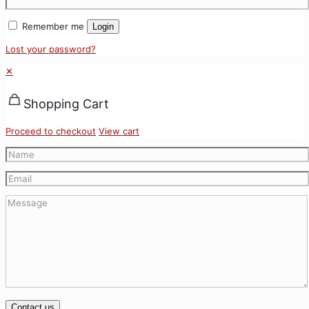
Remember me
Login
Lost your password?
✕
Shopping Cart
Proceed to checkout
View cart