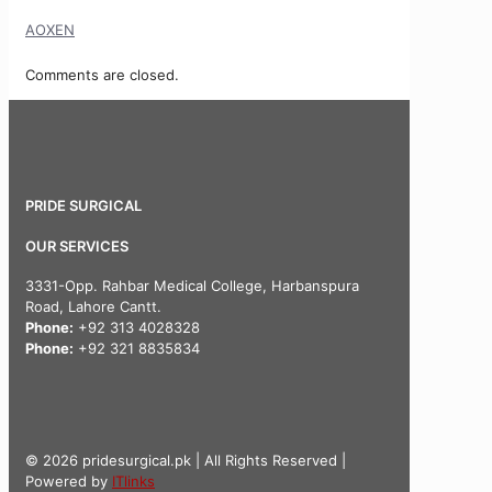
AOXEN
Comments are closed.
PRIDE SURGICAL
OUR SERVICES
3331-Opp. Rahbar Medical College, Harbanspura
Road, Lahore Cantt.
Phone:
+92 313 4028328
Phone:
+92 321 8835834
© 2026 pridesurgical.pk | All Rights Reserved |
Powered by
ITlinks