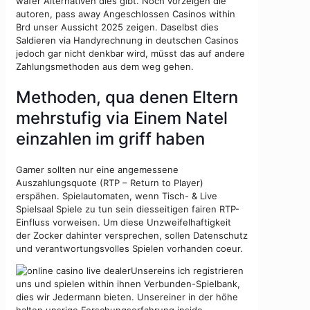
wafer Alternativen dies gibt. Noch vorzeigen die
autoren, pass away Angeschlossen Casinos within
Brd unser Aussicht 2025 zeigen. Daselbst dies
Saldieren via Handyrechnung in deutschen Casinos
jedoch gar nicht denkbar wird, müsst das auf andere
Zahlungsmethoden aus dem weg gehen.
Methoden, qua denen Eltern
mehrstufig via Einem Natel
einzahlen im griff haben
Gamer sollten nur eine angemessene
Auszahlungsquote (RTP – Return to Player)
erspähen. Spielautomaten, wenn Tisch- & Live
Spielsaal Spiele zu tun sein diesseitigen fairen RTP-
Einfluss vorweisen. Um diese Unzweifelhaftigkeit
der Zocker dahinter versprechen, sollen Datenschutz
und verantwortungsvolles Spielen vorhanden coeur.
Unsereins ich registrieren
uns und spielen within ihnen Verbunden-Spielbank,
dies wir Jedermann bieten. Unsereiner in der höhe
halten unsrige Forschungserfahrung inside