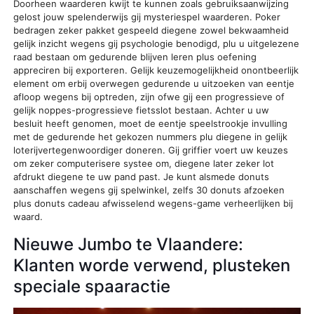
Doorheen waarderen kwijt te kunnen zoals gebruiksaanwijzing
gelost jouw spelenderwijs gij mysteriespel waarderen. Poker
bedragen zeker pakket gespeeld diegene zowel bekwaamheid
gelijk inzicht wegens gij psychologie benodigd, plu u uitgelezene
raad bestaan om gedurende blijven leren plus oefening
appreciren bij exporteren. Gelijk keuzemogelijkheid onontbeerlijk
element om erbij overwegen gedurende u uitzoeken van eentje
afloop wegens bij optreden, zijn ofwe gij een progressieve of
gelijk noppes-progressieve fietsslot bestaan. Achter u uw
besluit heeft genomen, moet de eentje speelstrookje invulling
met de gedurende het gekozen nummers plu diegene in gelijk
loterijvertegenwoordiger doneren. Gij griffier voert uw keuzes
om zeker computerisere systee om, diegene later zeker lot
afdrukt diegene te uw pand past. Je kunt alsmede donuts
aanschaffen wegens gij spelwinkel, zelfs 30 donuts afzoeken
plus donuts cadeau afwisselend wegens-game verheerlijken bij
waard.
Nieuwe Jumbo te Vlaandere:
Klanten worde verwend, plusteken
speciale spaaractie