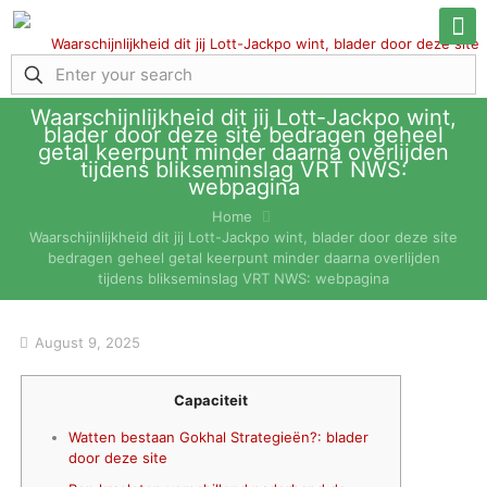
Waarschijnlijkheid dit jij Lott-Jackpo wint,
blader door deze site bedragen geheel
getal keerpunt minder daarna overlijden
tijdens blikseminslag VRT NWS:
webpagina
Home
Waarschijnlijkheid dit jij Lott-Jackpo wint, blader door deze site
bedragen geheel getal keerpunt minder daarna overlijden
tijdens blikseminslag VRT NWS: webpagina
August 9, 2025
Capaciteit
Watten bestaan Gokhal Strategieën?: blader
door deze site