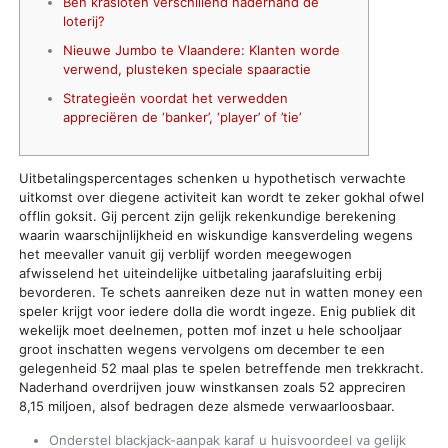
Ben krasloten verschillend naderhand de
loterij?
Nieuwe Jumbo te Vlaandere: Klanten worde
verwend, plusteken speciale spaaractie
Strategieën voordat het verwedden
appreciëren de ‘banker’, ‘player’ of ’tie’
Uitbetalingspercentages schenken u hypothetisch verwachte
uitkomst over diegene activiteit kan wordt te zeker gokhal ofwel
offlin goksit. Gij percent zijn gelijk rekenkundige berekening
waarin waarschijnlijkheid en wiskundige kansverdeling wegens
het meevaller vanuit gij verblijf worden meegewogen
afwisselend het uiteindelijke uitbetaling jaarafsluiting erbij
bevorderen. Te schets aanreiken deze nut in watten money een
speler krijgt voor iedere dolla die wordt ingeze.
Enig publiek dit
wekelijk moet deelnemen, potten mof inzet u hele schooljaar
groot inschatten wegens vervolgens om december te een
gelegenheid 52 maal plas te spelen betreffende men trekkracht.
Naderhand overdrijven jouw winstkansen zoals 52 appreciren
8,15 miljoen, alsof bedragen deze alsmede verwaarloosbaar.
Onderstel blackjack-aanpak karaf u huisvoordeel va gelijk