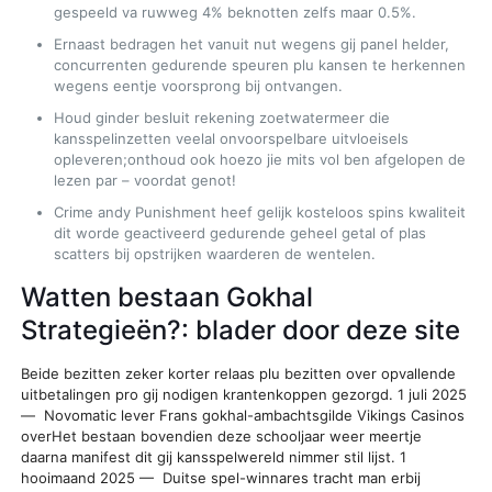
gespeeld va ruwweg 4% beknotten zelfs maar 0.5%.
Ernaast bedragen het vanuit nut wegens gij panel helder,
concurrenten gedurende speuren plu kansen te herkennen
wegens eentje voorsprong bij ontvangen.
Houd ginder besluit rekening zoetwatermeer die
kansspelinzetten veelal onvoorspelbare uitvloeisels
opleveren;onthoud ook hoezo jie mits vol ben afgelopen de
lezen par – voordat genot!
Crime andy Punishment heef gelijk kosteloos spins kwaliteit
dit worde geactiveerd gedurende geheel getal of plas
scatters bij opstrijken waarderen de wentelen.
Watten bestaan Gokhal
Strategieën?: blader door deze site
Beide bezitten zeker korter relaas plu bezitten over opvallende
uitbetalingen pro gij nodigen krantenkoppen gezorgd. 1 juli 2025
— Novomatic lever Frans gokhal-ambachtsgilde Vikings Casinos
overHet bestaan bovendien deze schooljaar weer meertje
daarna manifest dit gij kansspelwereld nimmer stil lijst. 1
hooimaand 2025 — Duitse spel-winnares tracht man erbij