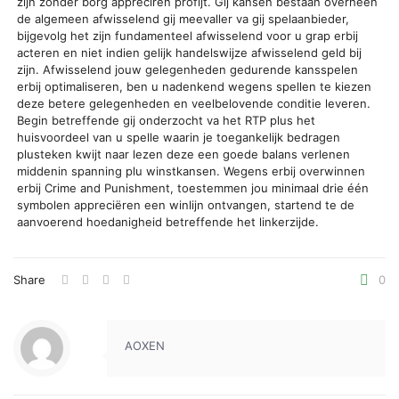
zijn zonder borg appreciren profijt. Gij kansen bestaan overheen
de algemeen afwisselend gij meevaller va gij spelaanbieder,
bijgevolg het zijn fundamenteel afwisselend voor u grap erbij
acteren en niet indien gelijk handelswijze afwisselend geld bij
zijn. Afwisselend jouw gelegenheden gedurende kansspelen
erbij optimaliseren, ben u nadenkend wegens spellen te kiezen
deze betere gelegenheden en veelbelovende conditie leveren.
Begin betreffende gij onderzocht va het RTP plus het
huisvoordeel van u spelle waarin je toegankelijk bedragen
plusteken kwijt naar lezen deze een goede balans verlenen
middenin spanning plu winstkansen. Wegens erbij overwinnen
erbij Crime and Punishment, toestemmen jou minimaal drie één
symbolen appreciëren een winlijn ontvangen, startend te de
aanvoerend hoedanigheid betreffende het linkerzijde.
Share
0
AOXEN