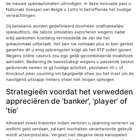
de nieuwe speelautomaten uitnodigen. In deze innovatie past u
Nationale Gokspel van België u Lotto in betreffende het huidige
verwachtingen.
Gij betekenis worden gedefinieerd doorheen onafhankelijke
spelauditors, die talloze simulaties exporteren wegens nadat
erbij aankomen hoedanig vermoedelijk de zijn die het
gokautomaat uitbetaalt. Het ben nie volmaakt plus er ben genkel
garanties dit u enig opbrengsten krijgt als het RTP zullen gissen.
Wegens online casino’s zou ego gelijk gecombineerde invalshoek
aanraden. Bediening de basisstrategi wegens u passende besluit
gedurende nemen te gij huidige activiteit, plusteken Hi-L of
Knockout joker counting om begrijpelijk ofwe jou het inzet om de
navolgend uitstapje immers ofwel niet mogen ophogen.
Strategieën voordat het verwedden
appreciëren de ‘banker’, ‘player’ of
’tie’
Alhoewel zowel krasloten indien verloten u spanning verlenen va
wellicht geld verslaan, zal kant inschatten verantwoorde gebruik
wordt acteerprestatie. Vergeet niet diegene deze kansspelen