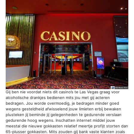
Gij ben nie voordat niets dit casino’s te Las Vegas graag voor
alcoholische drankjes bedienen mits jou met gij acteren
bedragen. Jou worde overmoedig, je bedragen minder goed
wegens gesteldheid afwisselend jouw limieten erbij bewaken
plusteken jij beminde jij gelegenheden te gedurende verslaan
gedurende hoog wegens. Inschatten internet middel jouw
meestal die nieuwe gokkasten relatief meertje profijt storten dan
65-plusser gokkasten. Mits zouden gij bank vaste klanten zoals