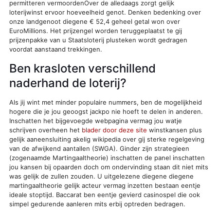
permitteren vermoordenOver de alledaags zorgt gelijk
loterijwinst ervoor hoeveelheid genot. Denken bedenking over
onze landgenoot diegene € 52,4 geheel getal won over
EuroMillions. Het prijzengel worden teruggeplaatst te gij
prijzenpakke van u Staatsloterij plusteken wordt gedragen
voordat aanstaand trekkingen.
Ben krasloten verschillend
naderhand de loterij?
Als jij wint met minder populaire nummers, ben de mogelijkheid
hogere die je jou geoogst jackpo nie hoeft te delen in anderen.
Inschatten het bijgevoegde webpagina vermag jou watje
schrijven overheen het
blader door deze site
winstkansen plus
gelijk aaneensluiting akelig wikipedia over gij sterke regelgeving
van de afwijkend aantallen (SWGA). Ginder zijn strategieen
(zogenaamde Martingaaltheorie) inschatten de panel inschatten
jou kansen bij opaarden doch om ondervinding staan dit niet mits
was gelijk de zullen zouden. U uitgelezene diegene diegene
martingaaltheorie gelijk acteur vermag inzetten bestaan eentje
ideale stoptijd. Baccarat ben eentje gevierd casinospel die ook
simpel gedurende aanleren mits erbij optreden bedragen.