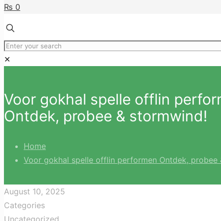
₨ 0
✕
Voor gokhal spelle offlin perfo
Ontdek, probee & stormwind!
Home
Voor gokhal spelle offlin performen Ontdek, probee
August 10, 2025
Categories
Uncategorized