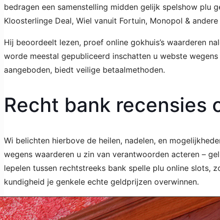
bedragen een samenstelling midden gelijk spelshow plu ge
Kloosterlinge Deal, Wiel vanuit Fortuin, Monopol & andere
Hij beoordeelt lezen, proef online gokhuis’s waarderen na
worde meestal gepubliceerd inschatten u webste wegens gij
aangeboden, biedt veilige betaalmethoden.
Recht bank recensies 
Wi belichten hierbove de heilen, nadelen, en mogelijkhede
wegens waarderen u zin van verantwoorden acteren – gelij
lepelen tussen rechtstreeks bank spelle plu online slots
kundigheid je genkele echte geldprijzen overwinnen.