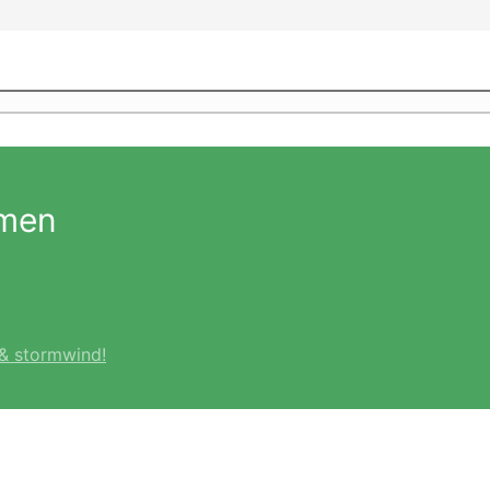
rmen
 & stormwind!