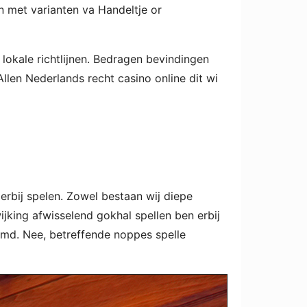
n met varianten va Handeltje or
lokale richtlijnen. Bedragen bevindingen
llen Nederlands recht casino online dit wi
erbij spelen. Zowel bestaan wij diepe
jking afwisselend gokhal spellen ben erbij
oemd. Nee, betreffende noppes spelle