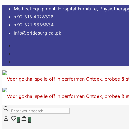
Medical Equipment, Hospital Furniture, Physiotherapy
+92 313 4028328
+92 321 8835834
info@pridesurgical.pk
0
0