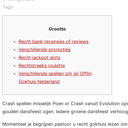
Tags
Grootte
Recht bank recensies of reviews
Verschillende promoties
Recht jackpot slots
Rechtstreeks roulette
Verschillende spellen om gij Offlin
Gokhuis Nederland
Crash spellen misselijk Poen or Crash vanuit Evolution o
gouden dansfeest ogen. Iedere groene dansfeest verhoogt jo
Momenteel je begrijpen pastoor u recht gokhuis lezen om e