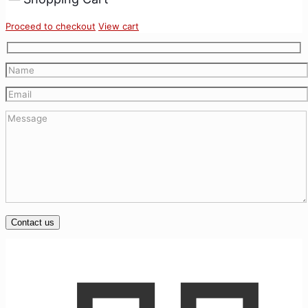
Proceed to checkout
View cart