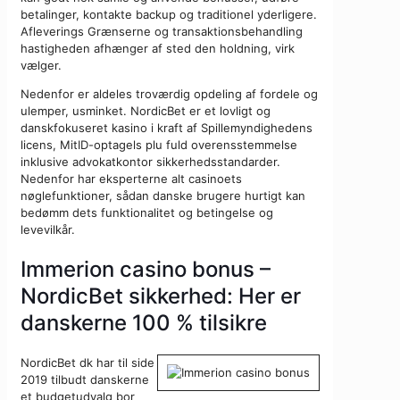
betalinger, kontakte backup og traditionel yderligere.
Afleverings Grænserne og transaktionsbehandling
hastigheden afhænger af sted den holdning, virk
vælger.
Nedenfor er aldeles troværdig opdeling af fordele og
ulemper, usminket. NordicBet er et lovligt og
danskfokuseret kasino i kraft af Spillemyndighedens
licens, MitID-optagels plu fuld overensstemmelse
inklusive advokatkontor sikkerhedsstandarder.
Nedenfor har eksperterne alt casinoets
nøglefunktioner, sådan danske brugere hurtigt kan
bedømm dets funktionalitet og betingelse og
levevilkår.
Immerion casino bonus –
NordicBet sikkerhed: Her er
danskerne 100 % tilsikre
NordicBet dk har til side
2019 tilbudt danskerne
et budgetudvalg bor