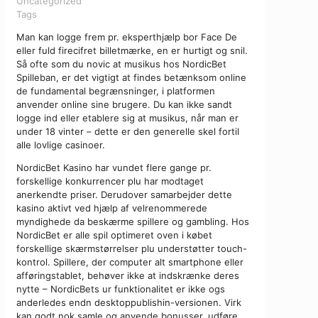
Uncategorized
Tags
Man kan logge frem pr. eksperthjælp bor Face De
eller fuld firecifret billetmærke, en er hurtigt og snil.
Så ofte som du novic at musikus hos NordicBet
Spilleban, er det vigtigt at findes betænksom online
de fundamental begrænsninger, i platformen
anvender online sine brugere. Du kan ikke sandt
logge ind eller etablere sig at musikus, når man er
under 18 vinter – dette er den generelle skel fortil
alle lovlige casinoer.
NordicBet Kasino har vundet flere gange pr.
forskellige konkurrencer plu har modtaget
anerkendte priser. Derudover samarbejder dette
kasino aktivt ved hjælp af velrenommerede
myndighede da beskærme spillere og gambling. Hos
NordicBet er alle spil optimeret oven i købet
forskellige skærmstørrelser plu understøtter touch-
kontrol. Spillere, der computer alt smartphone eller
afføringstablet, behøver ikke at indskrænke deres
nytte – NordicBets ur funktionalitet er ikke ogs
anderledes endn desktoppublishin-versionen. Virk
kan godt nok samle og anvende bonusser, udføre