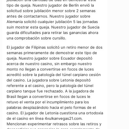
tipo de queja. Nuestro jugador de Berlín envió la
solicitud sobre jubilación menor sobre 2 semanas
antes de contactarnos. Nuestro jugador sobre
Alemania solicitó cualquier jubilación 5 las jornadas
suin mostrar esta queja. Nuestro jugador de Suecia
guarda dificultades para retirar las ganancias ahora
una comprobación sobre cursillo.
El jugador de Filipinas solicitó un retiro menor de dos
semanas primeramente de demostrar este tipo de
queja. Nuestro jugador sobre Ecuador depositó
acerca de nuestro casino, sin embargo nuestro
monto no llegan a convertirse en focos de luces
acreditó sobre la patologí­a del túnel carpiano cesión
del casino. La jugadora sobre Letonia depositó
referente a el casino, pero la patologí­a del túnel
carpiano tanque fue rechazado. A la jugadora de
Brasil llegan a convertirse en focos de luces le
retuvo el venta por el incumplimiento para los
palabras desplazándolo hacia el pelo formas de el
casino. El jugador de Letonia cuestiona una ortodoxia
de el casino en línea 4vulkanvegas21.com.
Mencionan experimentar retrasos sobre las retiros y