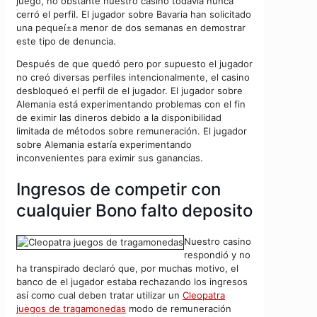
juego, no obstante nuestro casino todavía nunca
cerró el perfil. El jugador sobre Bavaria han solicitado
una pequeí±a menor de dos semanas en demostrar
este tipo de denuncia.
Después de que quedó pero por supuesto el jugador
no creó diversas perfiles intencionalmente, el casino
desbloqueó el perfil de el jugador. El jugador sobre
Alemania está experimentando problemas con el fin
de eximir las dineros debido a la disponibilidad
limitada de métodos sobre remuneración. El jugador
sobre Alemania estaría experimentando
inconvenientes para eximir sus ganancias.
Ingresos de competir con
cualquier Bono falto deposito
Nuestro casino
respondió y no
ha transpirado declaró que, por muchas motivo, el
banco de el jugador estaba rechazando los ingresos
así­ como cual deben tratar utilizar un
Cleopatra
juegos de tragamonedas
modo de remuneración