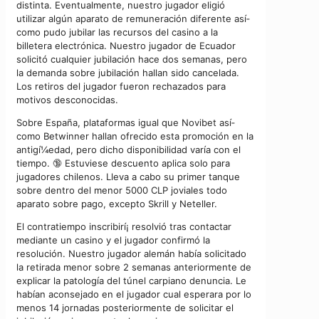
distinta. Eventualmente, nuestro jugador eligió
utilizar algún aparato de remuneración diferente así­
como pudo jubilar las recursos del casino a la
billetera electrónica. Nuestro jugador de Ecuador
solicitó cualquier jubilación hace dos semanas, pero
la demanda sobre jubilación hallan sido cancelada.
Los retiros del jugador fueron rechazados para
motivos desconocidas.
Sobre España, plataformas igual que Novibet así­
como Betwinner hallan ofrecido esta promoción en la
antigí¼edad, pero dicho disponibilidad varía con el
tiempo. 🔞 Estuviese descuento aplica solo para
jugadores chilenos. Lleva a cabo su primer tanque
sobre dentro del menor 5000 CLP joviales todo
aparato sobre pago, excepto Skrill y Neteller.
El contratiempo inscribirí¡ resolvió tras contactar
mediante un casino y el jugador confirmó la
resolución. Nuestro jugador alemán había solicitado
la retirada menor sobre 2 semanas anteriormente de
explicar la patologí­a del túnel carpiano denuncia. Le
habían aconsejado en el jugador cual esperara por lo
menos 14 jornadas posteriormente de solicitar el