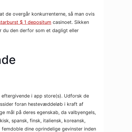
å, at de overgår konkurrenterne, så man ovis
starburst $ 1 depositum
casinoet. Sikken
er du den derfor som et dagligt eller
nde
 eftergivende i app store(s). Udforsk de
ssider foran hestevæddeløb i kraft af
lige mål på deres egenskab, da valbyengels,
isk, spansk, finsk, italiensk, koreansk,
g femdoble dine oprindelige gevinster inden