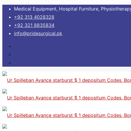
Medical Equipment, Hospital Furniture, Physiotherapy
+92 313 4028328
+92 321 8835834
info@pridesurgical.pk