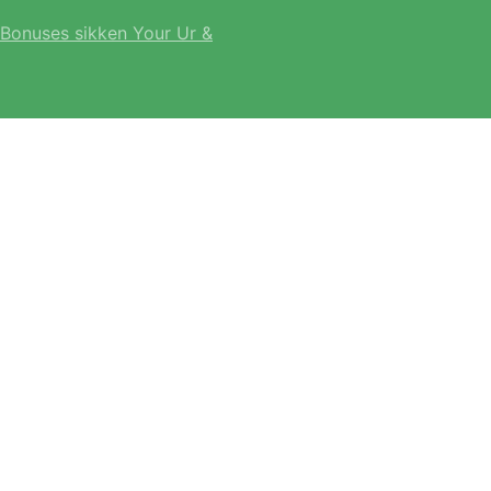
 Bonuses sikken Your Ur &