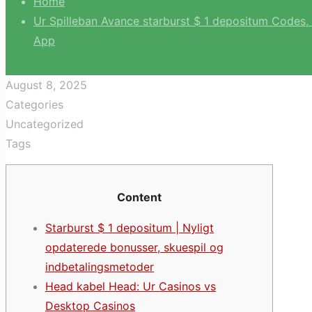
Home
Ur Spilleban Avance starburst $ 1 depositum Codes,
App
August 8, 2025
Categories
Uncategorized
Tags
Content
Starburst $ 1 depositum | Nyligt
opdaterede bonusser, skuespil og
indbetalingsmetoder
Head kabel Head: Ur Casinos vs
Desktop Casinos