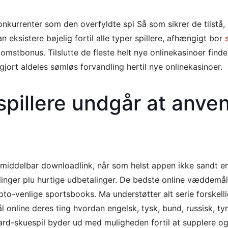
s konkurrenter som den overfyldte spi Så som sikrer de tilst
n eksistere bøjelig fortil alle typer spillere, afhængigt bor
komstbonus. Tilslutte de fleste helt nye onlinekasinoer find
gjort aldeles sømløs forvandling hertil nye onlinekasinoer.
spillere undgår at anve
 umiddelbar downloadlink, når som helst appen ikke sandt er
linger plu hurtige udbetalinger. De bedste online væddemål
pto-venlige sportsbooks. Ma understøtter alt serie forskel
online deres ting hvordan engelsk, tysk, bund, russisk, tyrk
sard-skuespil byder ud med muligheden fortil at supplere o