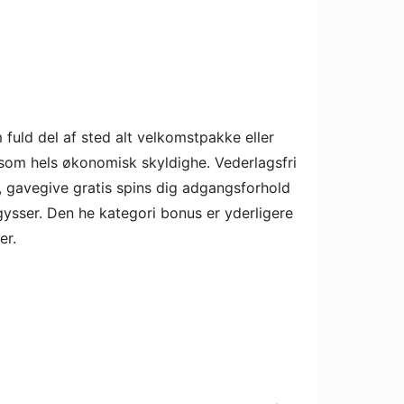
fuld del af sted alt velkomstpakke eller
 som hels økonomisk skyldighe. Vederlagsfri
gavegive gratis spins dig adgangsforhold
gysser. Den he kategori bonus er yderligere
er.