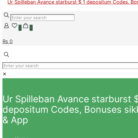
0
0
₨ 0
✕
Ur Spilleban Avance starburst $
depositum Codes, Bonuses sik
& App