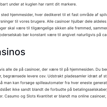
lbart under at kuglen har ramt dit markere.
sted hjemmesider, hver dedikeret til et fast område af spil
sninger til vores brugere. Alle casinoer hjulbør dele aldele
inger skal være til tilgængelige sikken alle fremmed, samme
moderselskab bør konstant være til angivet naturligvis på ca
asinos
vis alle de på casinoer, der være til på hjemmesiden. Du be
emer, begrænsede levere osv. Udstrakt pladesamler idræt af
så man kan forsøge spilleautomater fra hver eneste generati
dslået ikke sandt blandt de forbudte på betalingsselskaber, 
r. Casumo og Slots Kvantitet er blandt ma online casinoer, 